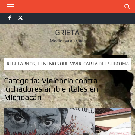
Saltar
Buscar
al
Facebook
Twitter
contenido
GRIETA
Medio para armar
QUE VIVIR. CARTA DEL SUBCOMANDANTE INSURGENTE MOISÉS A
QUE VIVIR. CARTA DEL SUBCOMANDANTE INSURGENTE MOISÉS A
Categoría:
Violencia contra
luchadores ambientales en
Michoacán