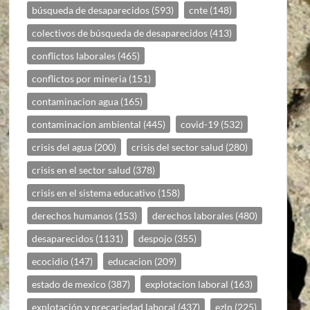
búsqueda de desaparecidos
(593)
cnte
(148)
colectivos de búsqueda de desaparecidos
(413)
conflictos laborales
(465)
conflictos por mineria
(151)
contaminacion agua
(165)
contaminacion ambiental
(445)
covid-19
(532)
crisis del agua
(200)
crisis del sector salud
(280)
crisis en el sector salud
(378)
crisis en el sistema educativo
(158)
derechos humanos
(153)
derechos laborales
(480)
desaparecidos
(1131)
despojo
(355)
ecocidio
(147)
educacion
(209)
estado de mexico
(387)
explotacion laboral
(163)
explotación y precariedad laboral
(437)
ezln
(225)