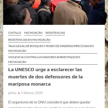
CINTILLO
MICHOACÁN
RESISTENCIAS
RESISTENCIAS EN MICHOACÁN
TALA ILEGAL DE BOSQUES Y ROBO DE MADERAS PRECIOSAS EN
MICHOACÁN
VIOLENCIA CONTRA LUCHADORES AMBIENTALES EN
MICHOACÁN
La UNESCO urge a esclarecer las
muertes de dos defensores de la
mariposa monarca
grieta
5 febrero, 2020
El organismo de la ONU consideró que deben quedar
completamente claros los motivos por los que murieron