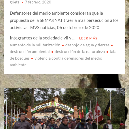
grieta
7 febrero, 2020
Defensores del medio ambiente consideran que la
propuesta de la SEMARNAT traería más persecución a los
activistas. MVS noticias, 06 de febrero de 2020
Integrantes de la sociedad civil y …
LEER MÁS
aumento de la militarización
despojo de agua y tierras
destrucción ambiental
destrucción de la naturaleza
tala
de bosques
violencia contra defensores del medio
ambiente