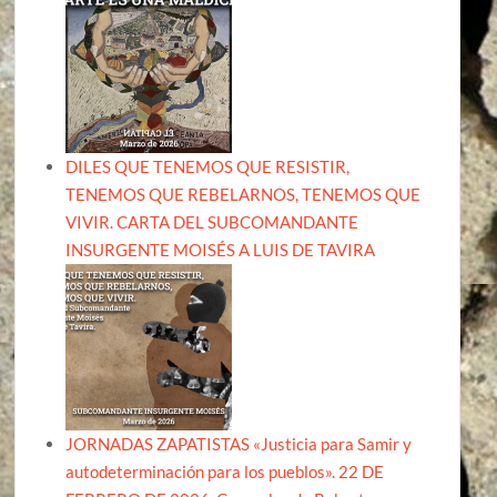
DILES QUE TENEMOS QUE RESISTIR,
TENEMOS QUE REBELARNOS, TENEMOS QUE
VIVIR. CARTA DEL SUBCOMANDANTE
INSURGENTE MOISÉS A LUIS DE TAVIRA
JORNADAS ZAPATISTAS «Justicia para Samir y
autodeterminación para los pueblos». 22 DE