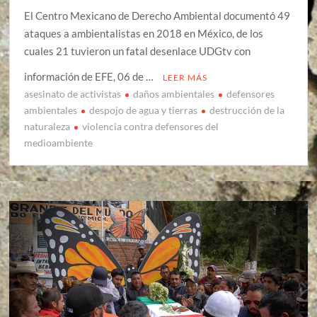
El Centro Mexicano de Derecho Ambiental documentó 49
ataques a ambientalistas en 2018 en México, de los
cuales 21 tuvieron un fatal desenlace UDGtv con
información de EFE, 06 de …
LEER MÁS
asesinato de activistas
daños ambientales
defensores
ambientales
despojo de agua y tierras
destrucción de la
naturaleza
violencia contra defensores del
medioambiente