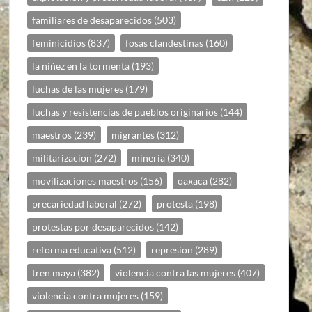
familiares de desaparecidos
(503)
feminicidios
(837)
fosas clandestinas
(160)
la niñez en la tormenta
(193)
luchas de las mujeres
(179)
luchas y resistencias de pueblos originarios
(144)
maestros
(239)
migrantes
(312)
militarizacion
(272)
mineria
(340)
movilizaciones maestros
(156)
oaxaca
(282)
precariedad laboral
(272)
protesta
(198)
protestas por desaparecidos
(142)
reforma educativa
(512)
represion
(289)
tren maya
(382)
violencia contra las mujeres
(407)
violencia contra mujeres
(159)