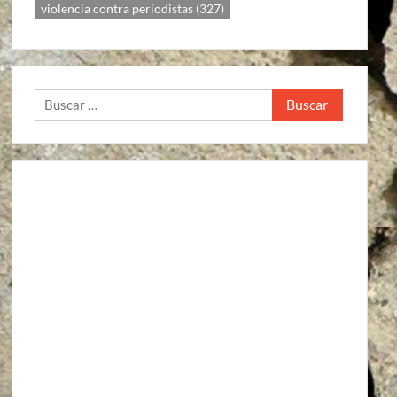
violencia contra periodistas
(327)
Buscar: