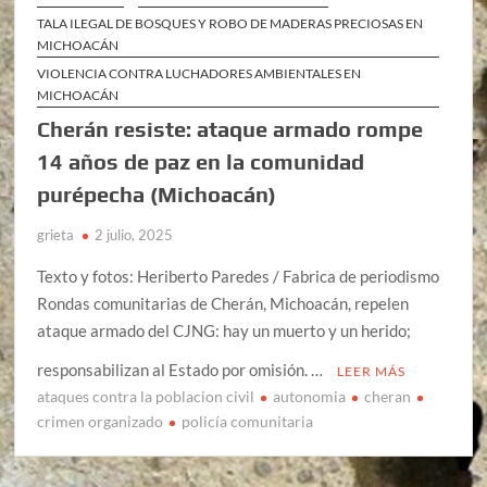
TALA ILEGAL DE BOSQUES Y ROBO DE MADERAS PRECIOSAS EN
MICHOACÁN
VIOLENCIA CONTRA LUCHADORES AMBIENTALES EN
MICHOACÁN
Cherán resiste: ataque armado rompe
14 años de paz en la comunidad
purépecha (Michoacán)
grieta
2 julio, 2025
Texto y fotos: Heriberto Paredes / Fabrica de periodismo
Rondas comunitarias de Cherán, Michoacán, repelen
ataque armado del CJNG: hay un muerto y un herido;
responsabilizan al Estado por omisión. …
LEER MÁS
ataques contra la poblacion civil
autonomia
cheran
crimen organizado
policía comunitaria