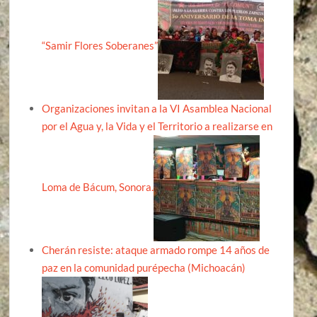
“Samir Flores Soberanes”
Organizaciones invitan a la VI Asamblea Nacional
por el Agua y, la Vida y el Territorio a realizarse en
Loma de Bácum, Sonora.
Cherán resiste: ataque armado rompe 14 años de
paz en la comunidad purépecha (Michoacán)