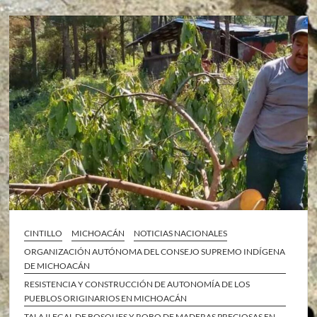
CINTILLO
MICHOACÁN
NOTICIAS NACIONALES
ORGANIZACIÓN AUTÓNOMA DEL CONSEJO SUPREMO INDÍGENA
DE MICHOACÁN
RESISTENCIA Y CONSTRUCCIÓN DE AUTONOMÍA DE LOS
PUEBLOS ORIGINARIOS EN MICHOACÁN
TALA ILEGAL DE BOSQUES Y ROBO DE MADERAS PRECIOSAS EN