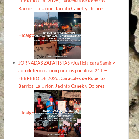
FEBRERO DE 2026, Caracoles de Roberto
Barrios, La Unión, Jacinto Canek y Dolores
Hidalgo
JORNADAS ZAPATISTAS «Justicia para Samir y
autodeterminación para los pueblos». 21 DE
FEBRERO DE 2026, Caracoles de Roberto
Barrios, La Unión, Jacinto Canek y Dolores
Hidalgo