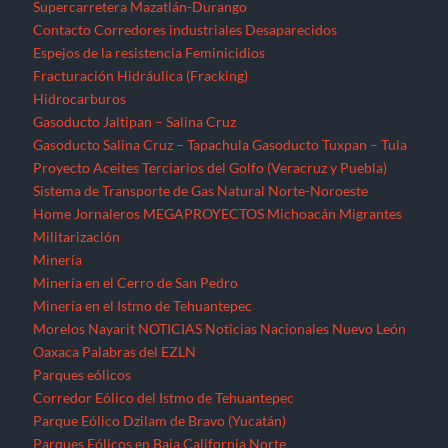
Supercarretera Mazatlán-Durango
Contacto
Corredores industriales
Desaparecidos
Espejos de la resistencia
Feminicidios
Fracturación Hidráulica (Fracking)
Hidrocarburos
Gasoducto Jaltipan – Salina Cruz
Gasoducto Salina Cruz – Tapachula
Gasoducto Tuxpan – Tula
Proyecto Aceites Terciarios del Golfo (Veracruz y Puebla)
Sistema de Transporte de Gas Natural Norte-Noroeste
Home
Jornaleros
MEGAPROYECTOS
Michoacán
Migrantes
Militarización
Minería
Minería en el Cerro de San Pedro
Minería en el Istmo de Tehuantepec
Morelos
Nayarit
NOTICIAS
Noticias Nacionales
Nuevo León
Oaxaca
Palabras del EZLN
Parques eólicos
Corredor Eólico del Istmo de Tehuantepec
Parque Eólico Dzilam de Bravo (Yucatán)
Parques Eólicos en Baja California Norte