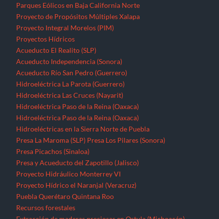
Parques Eólicos en Baja California Norte
Proyecto de Propósitos Múltiples Xalapa
Proyecto Integral Morelos (PIM)
Proyectos Hídricos
Acueducto El Realito (SLP)
Acueducto Independencia (Sonora)
Acueducto Río San Pedro (Guerrero)
Hidroeléctrica La Parota (Guerrero)
Hidroeléctrica Las Cruces (Nayarit)
Hidroeléctrica Paso de la Reina (Oaxaca)
Hidroeléctrica Paso de la Reina (Oaxaca)
Hidroeléctricas en la Sierra Norte de Puebla
Presa La Maroma (SLP)
Presa Los Pilares (Sonora)
Presa Picachos (Sinaloa)
Presa y Acueducto del Zapotillo (Jalisco)
Proyecto Hidráulico Monterrey VI
Proyecto Hídrico el Naranjal (Veracruz)
Puebla
Querétaro
Quintana Roo
Recursos forestales
Extracción de maderas preciosas en Ostula (Michoacán)