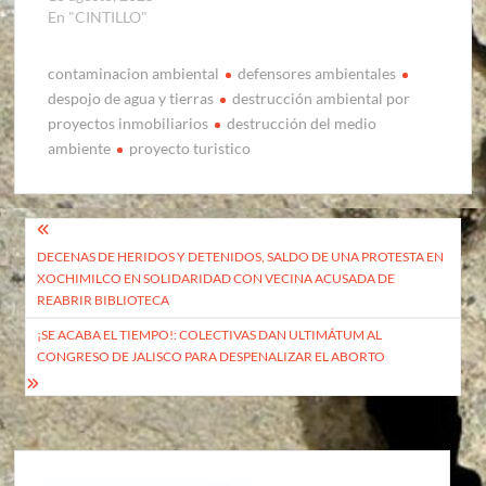
En "CINTILLO"
contaminacion ambiental
defensores ambientales
despojo de agua y tierras
destrucción ambiental por
proyectos inmobiliarios
destrucción del medio
ambiente
proyecto turistico
Navegación
DECENAS DE HERIDOS Y DETENIDOS, SALDO DE UNA PROTESTA EN
de
XOCHIMILCO EN SOLIDARIDAD CON VECINA ACUSADA DE
entradas
REABRIR BIBLIOTECA
¡SE ACABA EL TIEMPO!: COLECTIVAS DAN ULTIMÁTUM AL
CONGRESO DE JALISCO PARA DESPENALIZAR EL ABORTO