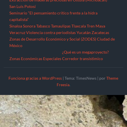
San Luis Potosí
Seminario “El pensamiento crítico frente a la hidra
capitalista”
Sinaloa
Sonora
Tabasco
Tamaulipas
Tlaxcala
Tren Maya
Veracruz
Violencia contra periodistas
Yucatán
Zacatecas
Zonas de Desarrollo Económico y Social (ZODES) Ciudad de
México
¿Qué es un megaproyecto?
Zonas Económicas Especiales
Corredor transístimico
Funciona gracias a WordPress
|
Tema: TimesNews
|
por
Theme
Freesia
.