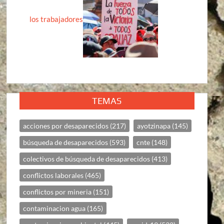
los trabajadores
TEMAS
acciones por desaparecidos
(217)
ayotzinapa
(145)
búsqueda de desaparecidos
(593)
cnte
(148)
colectivos de búsqueda de desaparecidos
(413)
conflictos laborales
(465)
conflictos por mineria
(151)
contaminacion agua
(165)