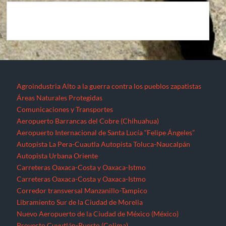
Agroindustria
Alto a la guerra contra los pueblos zapatistas
Áreas Naturales Protegidas
Comunicaciones y Transportes
Aeropuerto Barrancas del Cobre (Chihuahua)
Aeropuerto Internacional de Santa Lucía “Felipe Ángeles”
Autopista La Pera-Cuautla
Autopista Toluca-Naucalpán
Autopista Urbana Oriente
Carreteras Oaxaca-Costa y Oaxaca-Istmo
Carreteras Oaxaca-Costa y Oaxaca-Istmo
Corredor transversal Manzanillo-Tampico
Libramiento Sur de la Ciudad de Morelia
Nuevo Aeropuerto de la Ciudad de México (México)
Proyecto Cuyutlán-Puerto (Colima)