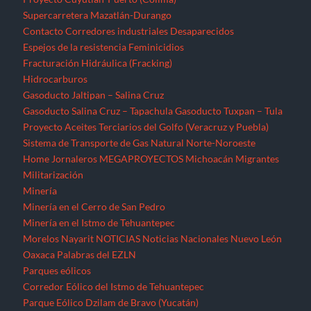
Supercarretera Mazatlán-Durango
Contacto
Corredores industriales
Desaparecidos
Espejos de la resistencia
Feminicidios
Fracturación Hidráulica (Fracking)
Hidrocarburos
Gasoducto Jaltipan – Salina Cruz
Gasoducto Salina Cruz – Tapachula
Gasoducto Tuxpan – Tula
Proyecto Aceites Terciarios del Golfo (Veracruz y Puebla)
Sistema de Transporte de Gas Natural Norte-Noroeste
Home
Jornaleros
MEGAPROYECTOS
Michoacán
Migrantes
Militarización
Minería
Minería en el Cerro de San Pedro
Minería en el Istmo de Tehuantepec
Morelos
Nayarit
NOTICIAS
Noticias Nacionales
Nuevo León
Oaxaca
Palabras del EZLN
Parques eólicos
Corredor Eólico del Istmo de Tehuantepec
Parque Eólico Dzilam de Bravo (Yucatán)