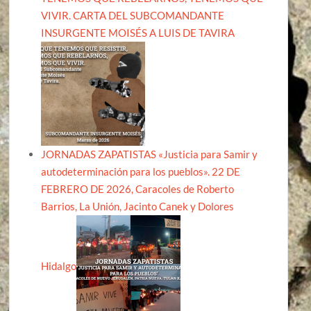
VIVIR. CARTA DEL SUBCOMANDANTE
INSURGENTE MOISÉS A LUIS DE TAVIRA
JORNADAS ZAPATISTAS «Justicia para Samir y
autodeterminación para los pueblos». 22 DE
FEBRERO DE 2026, Caracoles de Roberto
Barrios, La Unión, Jacinto Canek y Dolores
Hidalgo