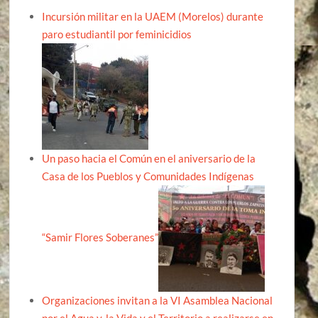
Incursión militar en la UAEM (Morelos) durante
paro estudiantil por feminicidios
Un paso hacia el Común en el aniversario de la
Casa de los Pueblos y Comunidades Indígenas
“Samir Flores Soberanes”
Organizaciones invitan a la VI Asamblea Nacional
por el Agua y, la Vida y el Territorio a realizarse en