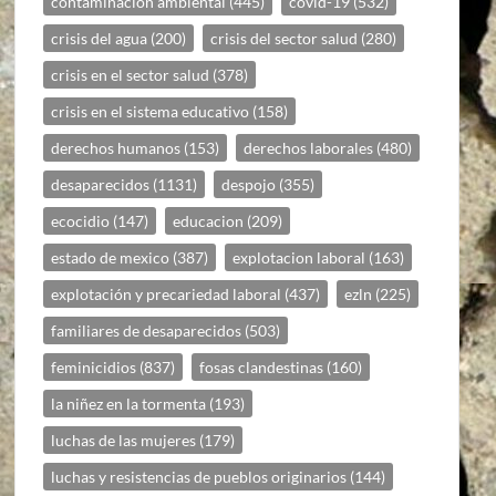
contaminacion ambiental
(445)
covid-19
(532)
crisis del agua
(200)
crisis del sector salud
(280)
crisis en el sector salud
(378)
crisis en el sistema educativo
(158)
derechos humanos
(153)
derechos laborales
(480)
desaparecidos
(1131)
despojo
(355)
ecocidio
(147)
educacion
(209)
estado de mexico
(387)
explotacion laboral
(163)
explotación y precariedad laboral
(437)
ezln
(225)
familiares de desaparecidos
(503)
feminicidios
(837)
fosas clandestinas
(160)
la niñez en la tormenta
(193)
luchas de las mujeres
(179)
luchas y resistencias de pueblos originarios
(144)