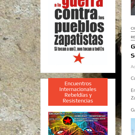
CI
RE
G
S
A
Co
Encuentros
Internacionales
En
Rebeldías y
Z
Resistencias
Ga