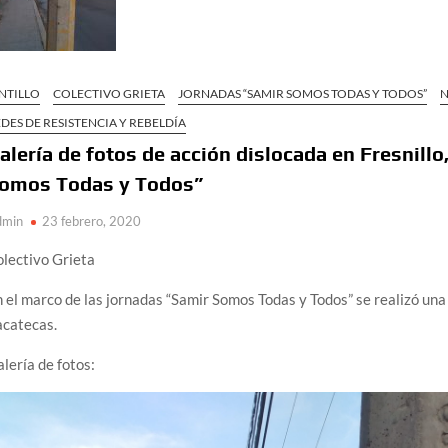
NTILLO
COLECTIVO GRIETA
JORNADAS “SAMIR SOMOS TODAS Y TODOS”
N
DES DE RESISTENCIA Y REBELDÍA
alería de fotos de acción dislocada en Fresnill
omos Todas y Todos”
dmin
23 febrero, 2020
lectivo Grieta
 el marco de las jornadas “Samir Somos Todas y Todos” se realizó una 
acatecas.
lería de fotos: