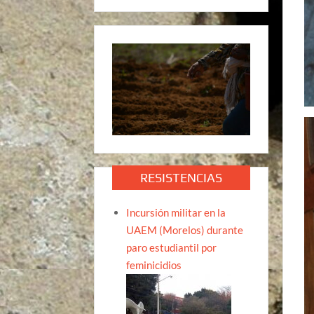
RESISTENCIAS
Incursión militar en la
UAEM (Morelos) durante
paro estudiantil por
feminicidios