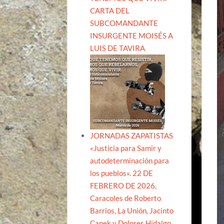
CARTA DEL
SUBCOMANDANTE
INSURGENTE MOISÉS A
LUIS DE TAVIRA
JORNADAS ZAPATISTAS
«Justicia para Samir y
autodeterminación para
los pueblos». 22 DE
FEBRERO DE 2026,
Caracoles de Roberto
Barrios, La Unión, Jacinto
Canek y Dolores Hidalgo