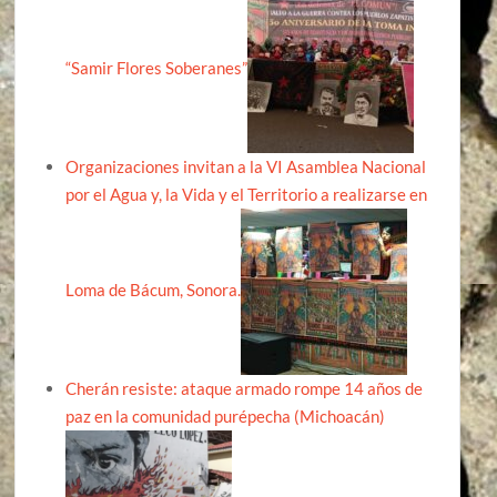
“Samir Flores Soberanes”
Organizaciones invitan a la VI Asamblea Nacional
por el Agua y, la Vida y el Territorio a realizarse en
Loma de Bácum, Sonora.
Cherán resiste: ataque armado rompe 14 años de
paz en la comunidad purépecha (Michoacán)