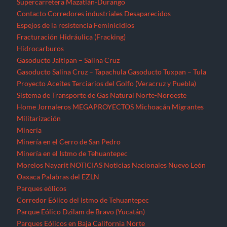
Supercarretera Mazatlán-Durango
Contacto
Corredores industriales
Desaparecidos
Espejos de la resistencia
Feminicidios
Fracturación Hidráulica (Fracking)
Hidrocarburos
Gasoducto Jaltipan – Salina Cruz
Gasoducto Salina Cruz – Tapachula
Gasoducto Tuxpan – Tula
Proyecto Aceites Terciarios del Golfo (Veracruz y Puebla)
Sistema de Transporte de Gas Natural Norte-Noroeste
Home
Jornaleros
MEGAPROYECTOS
Michoacán
Migrantes
Militarización
Minería
Minería en el Cerro de San Pedro
Minería en el Istmo de Tehuantepec
Morelos
Nayarit
NOTICIAS
Noticias Nacionales
Nuevo León
Oaxaca
Palabras del EZLN
Parques eólicos
Corredor Eólico del Istmo de Tehuantepec
Parque Eólico Dzilam de Bravo (Yucatán)
Parques Eólicos en Baja California Norte