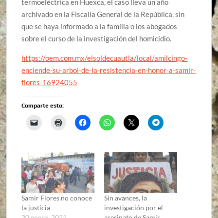
termoeléctrica en Huexca, el caso lleva un año
archivado en la Fiscalía General de la República, sin
que se haya informado a la familia o los abogados
sobre el curso de la investigación del homicidio.
https://oem.com.mx/elsoldecuautla/local/amilcingo-
enciende-su-arbol-de-la-resistencia-en-honor-a-samir-
flores-16924055
Comparte esto:
Samir Flores no conoce
Sin avances, la
la justicia
investigación por el
20 enero, 2021
asesinato de Samir