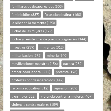
familiares de desaparecidos
(503)
feminicidios
(837)
fosas clandestinas
(160)
la niñez en la tormenta
(193)
luchas de las mujeres
(179)
luchas y resistencias de pueblos originarios
(144)
maestros
(239)
migrantes
(312)
militarizacion
(272)
mineria
(340)
movilizaciones maestros
(156)
oaxaca
(282)
precariedad laboral
(272)
protesta
(198)
protestas por desaparecidos
(142)
reforma educativa
(512)
represion
(289)
tren maya
(382)
violencia contra las mujeres
(407)
violencia contra mujeres
(159)