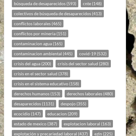
búsqueda de desaparecidos
(593)
cnte
(148)
colectivos de búsqueda de desaparecidos
(413)
conflictos laborales
(465)
conflictos por mineria
(151)
contaminacion agua
(165)
contaminacion ambiental
(445)
covid-19
(532)
crisis del agua
(200)
crisis del sector salud
(280)
crisis en el sector salud
(378)
crisis en el sistema educativo
(158)
derechos humanos
(153)
derechos laborales
(480)
desaparecidos
(1131)
despojo
(355)
ecocidio
(147)
educacion
(209)
estado de mexico
(387)
explotacion laboral
(163)
explotación y precariedad laboral
(437)
ezln
(225)