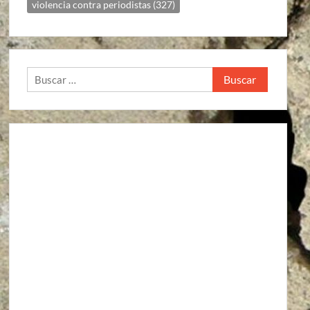
violencia contra periodistas
(327)
Buscar: