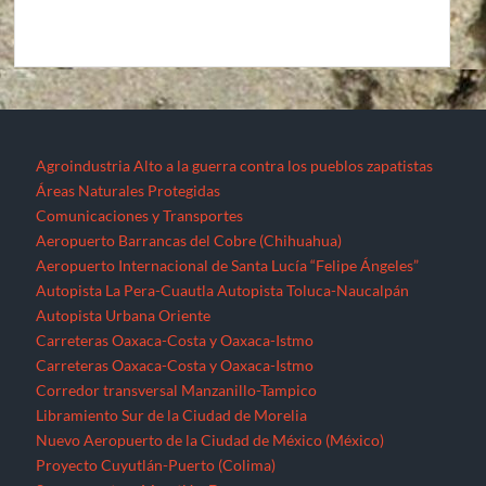
Agroindustria
Alto a la guerra contra los pueblos zapatistas
Áreas Naturales Protegidas
Comunicaciones y Transportes
Aeropuerto Barrancas del Cobre (Chihuahua)
Aeropuerto Internacional de Santa Lucía “Felipe Ángeles”
Autopista La Pera-Cuautla
Autopista Toluca-Naucalpán
Autopista Urbana Oriente
Carreteras Oaxaca-Costa y Oaxaca-Istmo
Carreteras Oaxaca-Costa y Oaxaca-Istmo
Corredor transversal Manzanillo-Tampico
Libramiento Sur de la Ciudad de Morelia
Nuevo Aeropuerto de la Ciudad de México (México)
Proyecto Cuyutlán-Puerto (Colima)