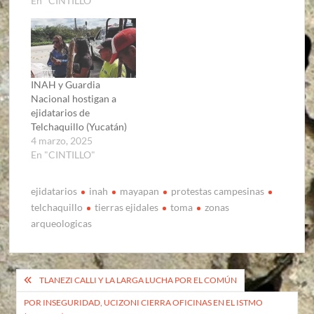
En "CINTILLO"
INAH y Guardia
Nacional hostigan a
ejidatarios de
Telchaquillo (Yucatán)
4 marzo, 2025
En "CINTILLO"
ejidatarios
inah
mayapan
protestas campesinas
telchaquillo
tierras ejidales
toma
zonas
arqueologicas
Navegación
TLANEZI CALLI Y LA LARGA LUCHA POR EL COMÚN
de
POR INSEGURIDAD, UCIZONI CIERRA OFICINAS EN EL ISTMO