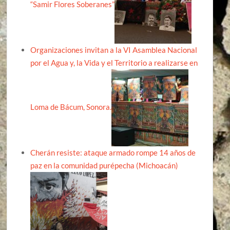
“Samir Flores Soberanes”
Organizaciones invitan a la VI Asamblea Nacional
por el Agua y, la Vida y el Territorio a realizarse en
Loma de Bácum, Sonora.
Cherán resiste: ataque armado rompe 14 años de
paz en la comunidad purépecha (Michoacán)