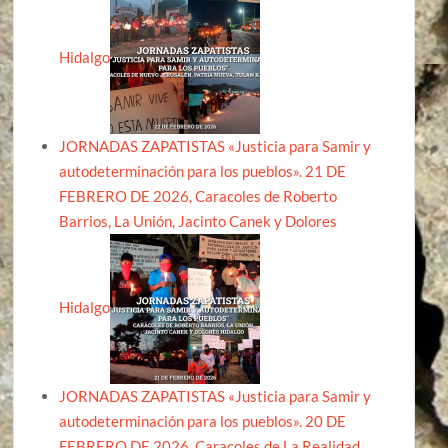
Hidalgo
JORNADAS ZAPATISTAS «Justicia para Samir y
autodeterminación para los pueblos». 21 DE
FEBRERO DE 2026, Caracoles de Roberto
Barrios, La Unión, Jacinto Canek y Dolores
Hidalgo
JORNADAS ZAPATISTAS «Justicia para Samir y
autodeterminación para los pueblos». 20 DE
FEBRERO DE 2026, Caracoles de La Realidad,