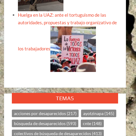
Huelga en la UAZ: ante el tortuguismo de las
autoridades, propuestas y trabajo organizativo de
los trabajadores
TEMAS
acciones por desaparecidos
(217)
ayotzinapa
(145)
búsqueda de desaparecidos
(593)
cnte
(148)
colectivos de búsqueda de desaparecidos
(413)