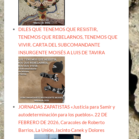
DILES QUE TENEMOS QUE RESISTIR,
TENEMOS QUE REBELARNOS, TENEMOS QUE
VIVIR. CARTA DEL SUBCOMANDANTE
INSURGENTE MOISÉS A LUIS DE TAVIRA
JORNADAS ZAPATISTAS «Justicia para Samir y
autodeterminación para los pueblos». 22 DE
FEBRERO DE 2026, Caracoles de Roberto
Barrios, La Unión, Jacinto Canek y Dolores