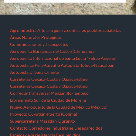
Agroindustria
Alto a la guerra contra los pueblos zapatistas
Áreas Naturales Protegidas
Comunicaciones y Transportes
Aeropuerto Barrancas del Cobre (Chihuahua)
Aeropuerto Internacional de Santa Lucía “Felipe Ángeles”
Autopista La Pera-Cuautla
Autopista Toluca-Naucalpán
Autopista Urbana Oriente
Carreteras Oaxaca-Costa y Oaxaca-Istmo
Carreteras Oaxaca-Costa y Oaxaca-Istmo
Corredor transversal Manzanillo-Tampico
Libramiento Sur de la Ciudad de Morelia
Nuevo Aeropuerto de la Ciudad de México (México)
Proyecto Cuyutlán-Puerto (Colima)
Supercarretera Mazatlán-Durango
Contacto
Corredores industriales
Desaparecidos
Espejos de la resistencia
Feminicidios