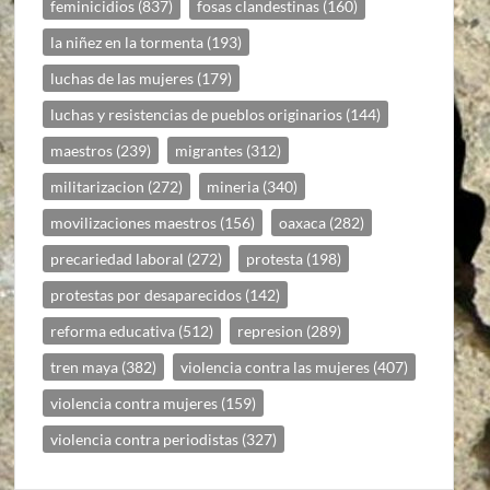
feminicidios
(837)
fosas clandestinas
(160)
la niñez en la tormenta
(193)
luchas de las mujeres
(179)
luchas y resistencias de pueblos originarios
(144)
maestros
(239)
migrantes
(312)
militarizacion
(272)
mineria
(340)
movilizaciones maestros
(156)
oaxaca
(282)
precariedad laboral
(272)
protesta
(198)
protestas por desaparecidos
(142)
reforma educativa
(512)
represion
(289)
tren maya
(382)
violencia contra las mujeres
(407)
violencia contra mujeres
(159)
violencia contra periodistas
(327)