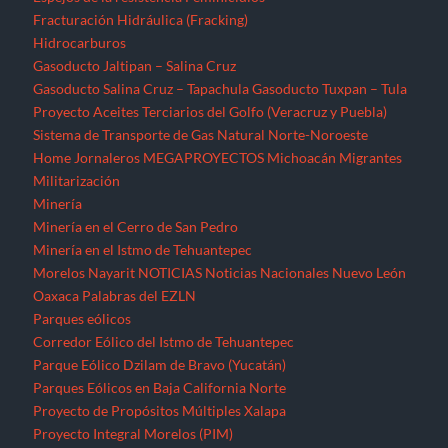
Fracturación Hidráulica (Fracking)
Hidrocarburos
Gasoducto Jaltipan – Salina Cruz
Gasoducto Salina Cruz – Tapachula
Gasoducto Tuxpan – Tula
Proyecto Aceites Terciarios del Golfo (Veracruz y Puebla)
Sistema de Transporte de Gas Natural Norte-Noroeste
Home
Jornaleros
MEGAPROYECTOS
Michoacán
Migrantes
Militarización
Minería
Minería en el Cerro de San Pedro
Minería en el Istmo de Tehuantepec
Morelos
Nayarit
NOTICIAS
Noticias Nacionales
Nuevo León
Oaxaca
Palabras del EZLN
Parques eólicos
Corredor Eólico del Istmo de Tehuantepec
Parque Eólico Dzilam de Bravo (Yucatán)
Parques Eólicos en Baja California Norte
Proyecto de Propósitos Múltiples Xalapa
Proyecto Integral Morelos (PIM)