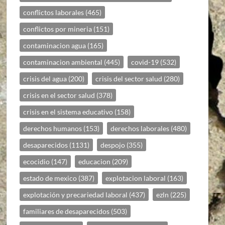
conflictos laborales
(465)
conflictos por mineria
(151)
contaminacion agua
(165)
contaminacion ambiental
(445)
covid-19
(532)
crisis del agua
(200)
crisis del sector salud
(280)
crisis en el sector salud
(378)
crisis en el sistema educativo
(158)
derechos humanos
(153)
derechos laborales
(480)
desaparecidos
(1131)
despojo
(355)
ecocidio
(147)
educacion
(209)
estado de mexico
(387)
explotacion laboral
(163)
explotación y precariedad laboral
(437)
ezln
(225)
familiares de desaparecidos
(503)