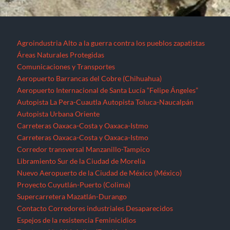
Agroindustria
Alto a la guerra contra los pueblos zapatistas
Áreas Naturales Protegidas
Comunicaciones y Transportes
Aeropuerto Barrancas del Cobre (Chihuahua)
Aeropuerto Internacional de Santa Lucía “Felipe Ángeles”
Autopista La Pera-Cuautla
Autopista Toluca-Naucalpán
Autopista Urbana Oriente
Carreteras Oaxaca-Costa y Oaxaca-Istmo
Carreteras Oaxaca-Costa y Oaxaca-Istmo
Corredor transversal Manzanillo-Tampico
Libramiento Sur de la Ciudad de Morelia
Nuevo Aeropuerto de la Ciudad de México (México)
Proyecto Cuyutlán-Puerto (Colima)
Supercarretera Mazatlán-Durango
Contacto
Corredores industriales
Desaparecidos
Espejos de la resistencia
Feminicidios