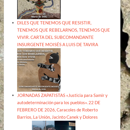
DILES QUE TENEMOS QUE RESISTIR,
TENEMOS QUE REBELARNOS, TENEMOS QUE
VIVIR. CARTA DEL SUBCOMANDANTE
INSURGENTE MOISÉS A LUIS DE TAVIRA
JORNADAS ZAPATISTAS «Justicia para Samir y
autodeterminación para los pueblos». 22 DE
FEBRERO DE 2026, Caracoles de Roberto
Barrios, La Unión, Jacinto Canek y Dolores