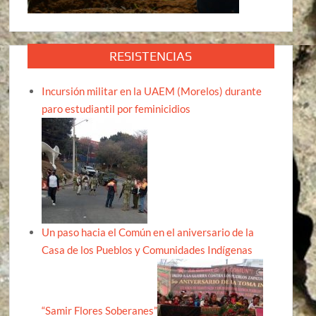
RESISTENCIAS
Incursión militar en la UAEM (Morelos) durante
paro estudiantil por feminicidios
Un paso hacia el Común en el aniversario de la
Casa de los Pueblos y Comunidades Indígenas
“Samir Flores Soberanes”