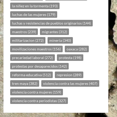
la niñez en la tormenta
(193)
luchas de las mujeres
(179)
luchas y resistencias de pueblos originarios
(144)
maestros
(239)
migrantes
(312)
militarizacion
(272)
mineria
(340)
movilizaciones maestros
(156)
oaxaca
(282)
precariedad laboral
(272)
protesta
(198)
protestas por desaparecidos
(142)
reforma educativa
(512)
represion
(289)
tren maya
(382)
violencia contra las mujeres
(407)
violencia contra mujeres
(159)
violencia contra periodistas
(327)