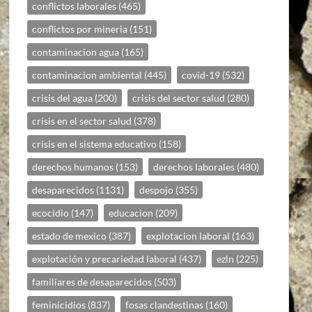
conflictos laborales
(465)
conflictos por mineria
(151)
contaminacion agua
(165)
contaminacion ambiental
(445)
covid-19
(532)
crisis del agua
(200)
crisis del sector salud
(280)
crisis en el sector salud
(378)
crisis en el sistema educativo
(158)
derechos humanos
(153)
derechos laborales
(480)
desaparecidos
(1131)
despojo
(355)
ecocidio
(147)
educacion
(209)
estado de mexico
(387)
explotacion laboral
(163)
explotación y precariedad laboral
(437)
ezln
(225)
familiares de desaparecidos
(503)
feminicidios
(837)
fosas clandestinas
(160)