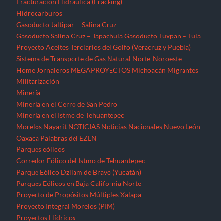
Fracturación Hidráulica (Fracking)
Hidrocarburos
Gasoducto Jaltipan – Salina Cruz
Gasoducto Salina Cruz – Tapachula
Gasoducto Tuxpan – Tula
Proyecto Aceites Terciarios del Golfo (Veracruz y Puebla)
Sistema de Transporte de Gas Natural Norte-Noroeste
Home
Jornaleros
MEGAPROYECTOS
Michoacán
Migrantes
Militarización
Minería
Minería en el Cerro de San Pedro
Minería en el Istmo de Tehuantepec
Morelos
Nayarit
NOTICIAS
Noticias Nacionales
Nuevo León
Oaxaca
Palabras del EZLN
Parques eólicos
Corredor Eólico del Istmo de Tehuantepec
Parque Eólico Dzilam de Bravo (Yucatán)
Parques Eólicos en Baja California Norte
Proyecto de Propósitos Múltiples Xalapa
Proyecto Integral Morelos (PIM)
Proyectos Hídricos