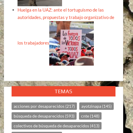
Huelga en la UAZ: ante el tortuguismo de las
autoridades, propuestas y trabajo organizativo de
los trabajadores
TEMAS
acciones por desaparecidos
(217)
ayotzinapa
(145)
búsqueda de desaparecidos
(593)
cnte
(148)
colectivos de búsqueda de desaparecidos
(413)