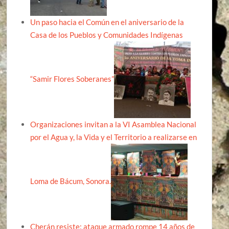
Un paso hacia el Común en el aniversario de la
Casa de los Pueblos y Comunidades Indígenas
“Samir Flores Soberanes”
Organizaciones invitan a la VI Asamblea Nacional
por el Agua y, la Vida y el Territorio a realizarse en
Loma de Bácum, Sonora.
Cherán resiste: ataque armado rompe 14 años de