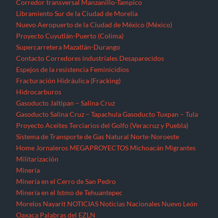
Corredor transversal Manzanillo-Tampico
Libramiento Sur de la Ciudad de Morelia
Nuevo Aeropuerto de la Ciudad de México (México)
Proyecto Cuyutlán-Puerto (Colima)
Supercarretera Mazatlán-Durango
Contacto
Corredores industriales
Desaparecidos
Espejos de la resistencia
Feminicidios
Fracturación Hidráulica (Fracking)
Hidrocarburos
Gasoducto Jaltipan – Salina Cruz
Gasoducto Salina Cruz – Tapachula
Gasoducto Tuxpan – Tula
Proyecto Aceites Terciarios del Golfo (Veracruz y Puebla)
Sistema de Transporte de Gas Natural Norte-Noroeste
Home
Jornaleros
MEGAPROYECTOS
Michoacán
Migrantes
Militarización
Minería
Minería en el Cerro de San Pedro
Minería en el Istmo de Tehuantepec
Morelos
Nayarit
NOTICIAS
Noticias Nacionales
Nuevo León
Oaxaca
Palabras del EZLN