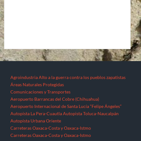
Agroindustria
Alto a la guerra contra los pueblos zapatistas
Áreas Naturales Protegidas
Comunicaciones y Transportes
Aeropuerto Barrancas del Cobre (Chihuahua)
Aeropuerto Internacional de Santa Lucía “Felipe Ángeles”
Autopista La Pera-Cuautla
Autopista Toluca-Naucalpán
Autopista Urbana Oriente
Carreteras Oaxaca-Costa y Oaxaca-Istmo
Carreteras Oaxaca-Costa y Oaxaca-Istmo