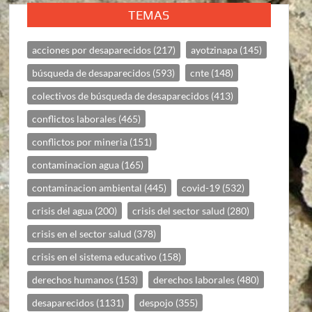
TEMAS
acciones por desaparecidos
(217)
ayotzinapa
(145)
búsqueda de desaparecidos
(593)
cnte
(148)
colectivos de búsqueda de desaparecidos
(413)
conflictos laborales
(465)
conflictos por mineria
(151)
contaminacion agua
(165)
contaminacion ambiental
(445)
covid-19
(532)
crisis del agua
(200)
crisis del sector salud
(280)
crisis en el sector salud
(378)
crisis en el sistema educativo
(158)
derechos humanos
(153)
derechos laborales
(480)
desaparecidos
(1131)
despojo
(355)