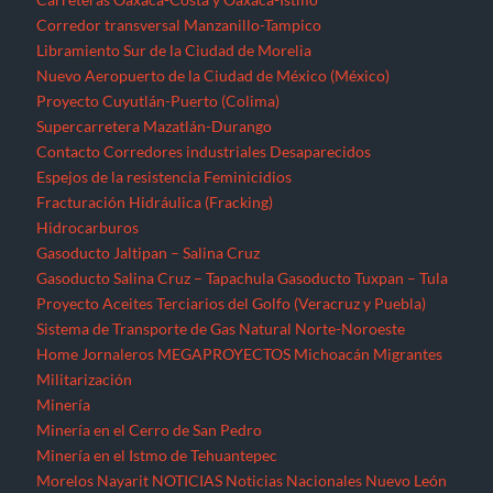
Corredor transversal Manzanillo-Tampico
Libramiento Sur de la Ciudad de Morelia
Nuevo Aeropuerto de la Ciudad de México (México)
Proyecto Cuyutlán-Puerto (Colima)
Supercarretera Mazatlán-Durango
Contacto
Corredores industriales
Desaparecidos
Espejos de la resistencia
Feminicidios
Fracturación Hidráulica (Fracking)
Hidrocarburos
Gasoducto Jaltipan – Salina Cruz
Gasoducto Salina Cruz – Tapachula
Gasoducto Tuxpan – Tula
Proyecto Aceites Terciarios del Golfo (Veracruz y Puebla)
Sistema de Transporte de Gas Natural Norte-Noroeste
Home
Jornaleros
MEGAPROYECTOS
Michoacán
Migrantes
Militarización
Minería
Minería en el Cerro de San Pedro
Minería en el Istmo de Tehuantepec
Morelos
Nayarit
NOTICIAS
Noticias Nacionales
Nuevo León