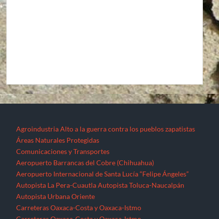
Agroindustria
Alto a la guerra contra los pueblos zapatistas
Áreas Naturales Protegidas
Comunicaciones y Transportes
Aeropuerto Barrancas del Cobre (Chihuahua)
Aeropuerto Internacional de Santa Lucía “Felipe Ángeles”
Autopista La Pera-Cuautla
Autopista Toluca-Naucalpán
Autopista Urbana Oriente
Carreteras Oaxaca-Costa y Oaxaca-Istmo
Carreteras Oaxaca-Costa y Oaxaca-Istmo