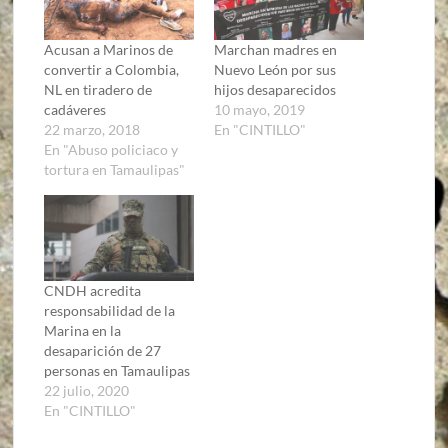
Acusan a Marinos de
Marchan madres en
convertir a Colombia,
Nuevo León por sus
NL en tiradero de
hijos desaparecidos
cadáveres
10 mayo, 2019
22 marzo, 2018
En "CINTILLO"
En "Abuso policiaco y
tortura en Tamaulipas"
CNDH acredita
responsabilidad de la
Marina en la
desaparición de 27
personas en Tamaulipas
22 julio, 2020
En "CINTILLO"