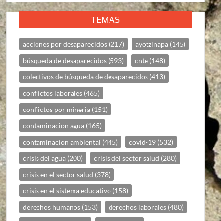
TEMAS
acciones por desaparecidos
(217)
ayotzinapa
(145)
búsqueda de desaparecidos
(593)
cnte
(148)
colectivos de búsqueda de desaparecidos
(413)
conflictos laborales
(465)
conflictos por mineria
(151)
contaminacion agua
(165)
contaminacion ambiental
(445)
covid-19
(532)
crisis del agua
(200)
crisis del sector salud
(280)
crisis en el sector salud
(378)
crisis en el sistema educativo
(158)
derechos humanos
(153)
derechos laborales
(480)