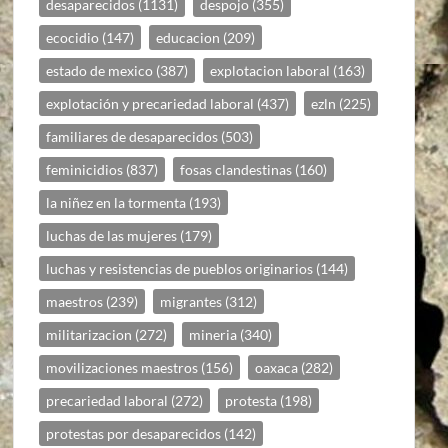
desaparecidos
(1131)
despojo
(355)
ecocidio
(147)
educacion
(209)
estado de mexico
(387)
explotacion laboral
(163)
explotación y precariedad laboral
(437)
ezln
(225)
familiares de desaparecidos
(503)
feminicidios
(837)
fosas clandestinas
(160)
la niñez en la tormenta
(193)
luchas de las mujeres
(179)
luchas y resistencias de pueblos originarios
(144)
maestros
(239)
migrantes
(312)
militarizacion
(272)
mineria
(340)
movilizaciones maestros
(156)
oaxaca
(282)
precariedad laboral
(272)
protesta
(198)
protestas por desaparecidos
(142)