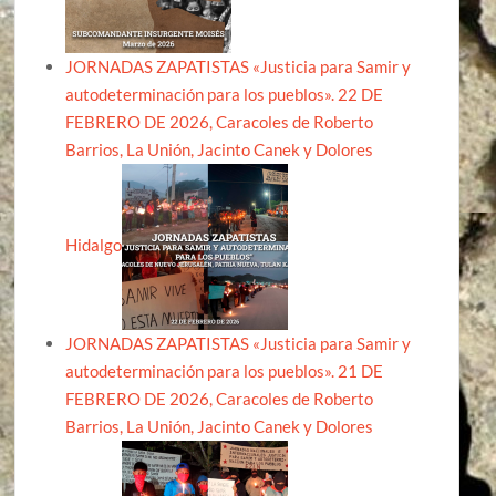
JORNADAS ZAPATISTAS «Justicia para Samir y
autodeterminación para los pueblos». 22 DE
FEBRERO DE 2026, Caracoles de Roberto
Barrios, La Unión, Jacinto Canek y Dolores
Hidalgo
JORNADAS ZAPATISTAS «Justicia para Samir y
autodeterminación para los pueblos». 21 DE
FEBRERO DE 2026, Caracoles de Roberto
Barrios, La Unión, Jacinto Canek y Dolores