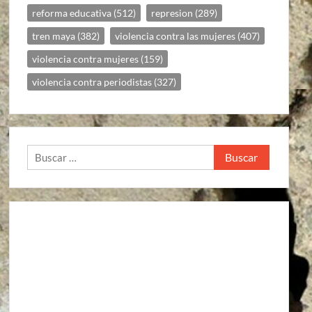
reforma educativa
(512)
represion
(289)
tren maya
(382)
violencia contra las mujeres
(407)
violencia contra mujeres
(159)
violencia contra periodistas
(327)
Buscar: