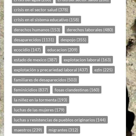
crisis en el sector salud
(378)
crisis en el sistema educativo
(158)
derechos humanos
(153)
derechos laborales
(480)
desaparecidos
(1131)
despojo
(355)
ecocidio
(147)
educacion
(209)
estado de mexico
(387)
explotacion laboral
(163)
explotación y precariedad laboral
(437)
ezln
(225)
familiares de desaparecidos
(503)
feminicidios
(837)
fosas clandestinas
(160)
la niñez en la tormenta
(193)
luchas de las mujeres
(179)
luchas y resistencias de pueblos originarios
(144)
maestros
(239)
migrantes
(312)