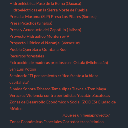
Hidroeléctrica Paso de la Reina (Oaxaca)
Hidroeléctricas en la Sierra Norte de Puebla
Presa La Maroma (SLP)
Presa Los Pilares (Sonora)
Presa Picachos (Sinaloa)
Presa y Acueducto del Zapotillo (Jalisco)
Proyecto Hidráulico Monterrey VI
Proyecto Hídrico el Naranjal (Veracruz)
Puebla
Querétaro
Quintana Roo
Recursos forestales
Extracción de maderas preciosas en Ostula (Michoacán)
San Luis Potosí
Seminario “El pensamiento crítico frente a la hidra
capitalista”
Sinaloa
Sonora
Tabasco
Tamaulipas
Tlaxcala
Tren Maya
Veracruz
Violencia contra periodistas
Yucatán
Zacatecas
Zonas de Desarrollo Económico y Social (ZODES) Ciudad de
México
¿Qué es un megaproyecto?
Zonas Económicas Especiales
Corredor transístimico