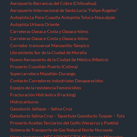
Aeropuerto Barrancas del Cobre (Chihuahua)
Aeropuerto Internacional de Santa Lucía “Felipe Ángeles”
Autopista La Pera-Cuautla
Autopista Toluca-Naucalpán
Autopista Urbana Oriente
Carreteras Oaxaca-Costa y Oaxaca-Istmo
Carreteras Oaxaca-Costa y Oaxaca-Istmo
Corredor transversal Manzanillo-Tampico
Libramiento Sur de la Ciudad de Morelia
Nuevo Aeropuerto de la Ciudad de México (México)
Proyecto Cuyutlán-Puerto (Colima)
Supercarretera Mazatlán-Durango
Contacto
Corredores industriales
Desaparecidos
Espejos de la resistencia
Feminicidios
Fracturación Hidráulica (Fracking)
Hidrocarburos
Gasoducto Jaltipan – Salina Cruz
Gasoducto Salina Cruz – Tapachula
Gasoducto Tuxpan – Tula
Proyecto Aceites Terciarios del Golfo (Veracruz y Puebla)
Sistema de Transporte de Gas Natural Norte-Noroeste
Home
Jornaleros
MEGAPROYECTOS
Michoacán
Migrantes