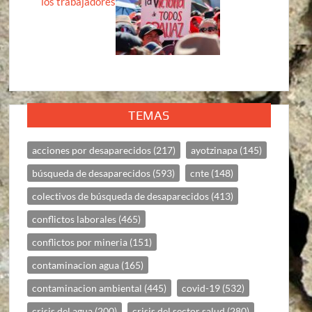
los trabajadores
TEMAS
acciones por desaparecidos
(217)
ayotzinapa
(145)
búsqueda de desaparecidos
(593)
cnte
(148)
colectivos de búsqueda de desaparecidos
(413)
conflictos laborales
(465)
conflictos por mineria
(151)
contaminacion agua
(165)
contaminacion ambiental
(445)
covid-19
(532)
crisis del agua
(200)
crisis del sector salud
(280)