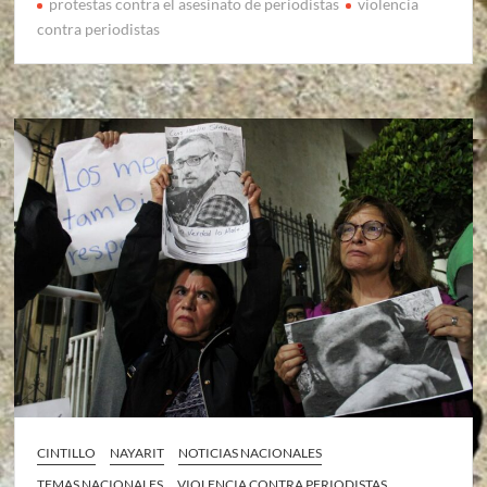
protestas contra el asesinato de periodistas
violencia
contra periodistas
CINTILLO
NAYARIT
NOTICIAS NACIONALES
TEMAS NACIONALES
VIOLENCIA CONTRA PERIODISTAS