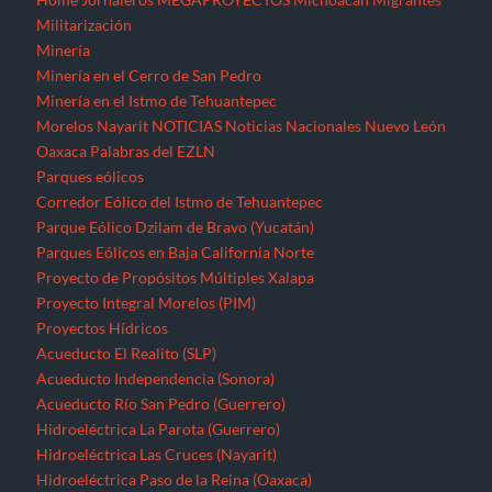
Militarización
Minería
Minería en el Cerro de San Pedro
Minería en el Istmo de Tehuantepec
Morelos
Nayarit
NOTICIAS
Noticias Nacionales
Nuevo León
Oaxaca
Palabras del EZLN
Parques eólicos
Corredor Eólico del Istmo de Tehuantepec
Parque Eólico Dzilam de Bravo (Yucatán)
Parques Eólicos en Baja California Norte
Proyecto de Propósitos Múltiples Xalapa
Proyecto Integral Morelos (PIM)
Proyectos Hídricos
Acueducto El Realito (SLP)
Acueducto Independencia (Sonora)
Acueducto Río San Pedro (Guerrero)
Hidroeléctrica La Parota (Guerrero)
Hidroeléctrica Las Cruces (Nayarit)
Hidroeléctrica Paso de la Reina (Oaxaca)