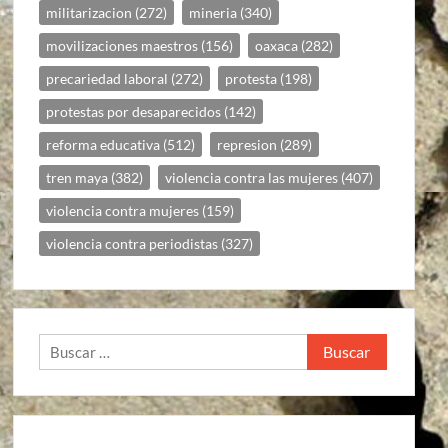
militarizacion
(272)
mineria
(340)
movilizaciones maestros
(156)
oaxaca
(282)
precariedad laboral
(272)
protesta
(198)
protestas por desaparecidos
(142)
reforma educativa
(512)
represion
(289)
tren maya
(382)
violencia contra las mujeres
(407)
violencia contra mujeres
(159)
violencia contra periodistas
(327)
Buscar: