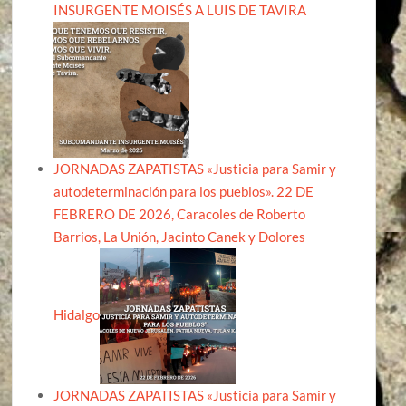
INSURGENTE MOISÉS A LUIS DE TAVIRA
JORNADAS ZAPATISTAS «Justicia para Samir y
autodeterminación para los pueblos». 22 DE
FEBRERO DE 2026, Caracoles de Roberto
Barrios, La Unión, Jacinto Canek y Dolores
Hidalgo
JORNADAS ZAPATISTAS «Justicia para Samir y