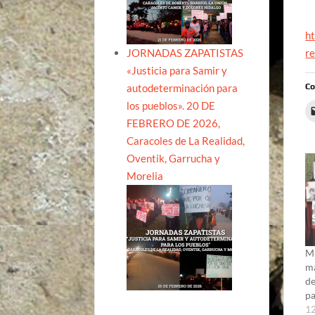
ht
r
JORNADAS ZAPATISTAS
«Justicia para Samir y
Co
autodeterminación para
los pueblos». 20 DE
FEBRERO DE 2026,
Caracoles de La Realidad,
Oventik, Garrucha y
Morelia
Mu
ma
de
pa
12