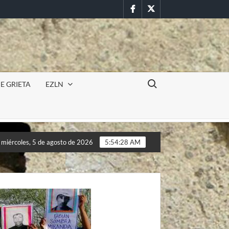
Facebook
Twitter
Buscar:
E GRIETA
EZLN
 militar en la UAEM (Morelos) durante paro estudiantil por femin
miércoles, 5 de agosto de 2026
5:54:30 AM
 militar en la UAEM (Morelos) durante paro estudiantil por femin