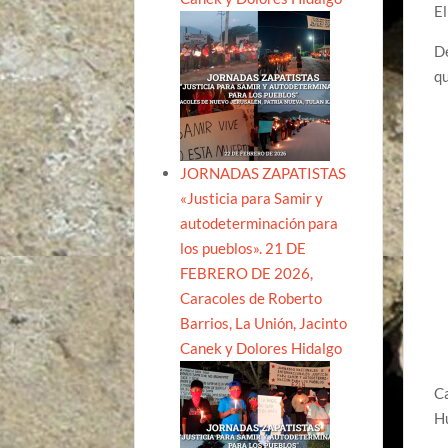
El
D
qu
JORNADAS ZAPATISTAS
«Justicia para Samir y
autodeterminación para
los pueblos». 21 DE
FEBRERO DE 2026,
Caracoles de Roberto
Barrios, La Unión, Jacinto
Canek y Dolores Hidalgo
Ca
H