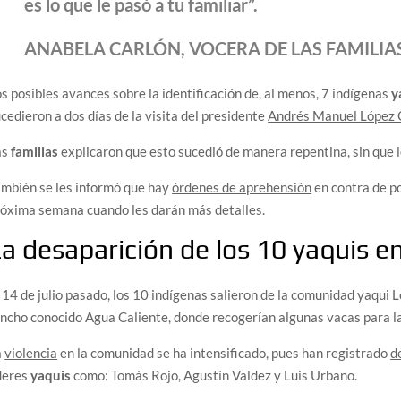
es lo que le pasó a tu familiar”.
ANABELA CARLÓN, VOCERA DE LAS FAMILIA
s posibles avances sobre la identificación de, al menos, 7 indígenas
y
cedieron a dos días de la visita del presidente
Andrés Manuel López
as
familias
explicaron que esto sucedió de manera repentina, sin que l
mbién se les informó que hay
órdenes de aprehensión
en contra de po
óxima semana cuando les darán más detalles.
a desaparición de los 10 yaquis e
 14 de julio pasado, los 10 indígenas salieron de la comunidad yaqui
ncho conocido Agua Caliente, donde recogerían algunas vacas para la 
a
violencia
en la comunidad se ha intensificado, pues han registrado
d
deres
yaquis
como: Tomás Rojo, Agustín Valdez y Luis Urbano.