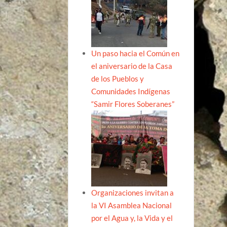
Un paso hacia el Común en
el aniversario de la Casa
de los Pueblos y
Comunidades Indígenas
“Samir Flores Soberanes”
Organizaciones invitan a
la VI Asamblea Nacional
por el Agua y, la Vida y el