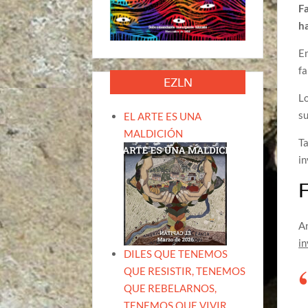
F
h
En
fa
EZLN
Lo
su
EL ARTE ES UNA
MALDICIÓN
Ta
in
F
An
in
DILES QUE TENEMOS
QUE RESISTIR, TENEMOS
QUE REBELARNOS,
TENEMOS QUE VIVIR.