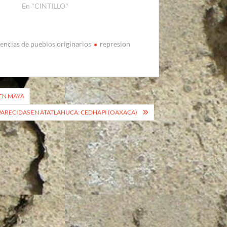
En "CINTILLO"
tencias de pueblos originarios
represion
REN MAYA
ARECIDAS EN ATATLAHUCA: CEDHAPI (OAXACA)