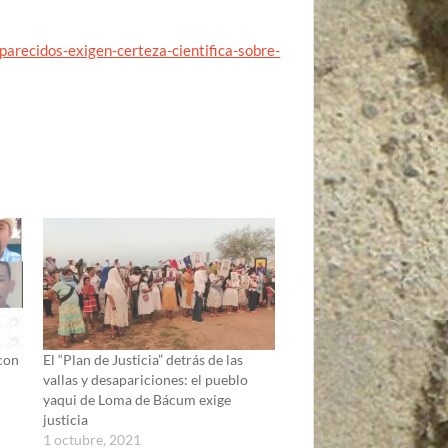
arecidos-exigen-certeza-cientifica-sobre-
 con
El “Plan de Justicia” detrás de las
vallas y desapariciones: el pueblo
yaqui de Loma de Bácum exige
justicia
1 octubre, 2021