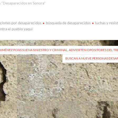
 "Desaparecidos en Sonora"
ciones por desaparecidos
búsqueda de desaparecidos
luchas y resis
ntra el pueblo yaqui
vegación
JIMÉNEZ PONS SUENA SINIESTRO Y CRIMINAL, ADVIERTEN OPOSITORES DEL T
BUSCAN A NUEVE PERSONAS DESAP
radas