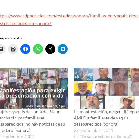
tps://www.sdpnoticias.com/estados/sonora/familias-de-yaquis-desap
estos-hallados-en-sonora/
mparte esto:
jeres yaquis de Loma de Bácum
En manifestación, niegan diálogo
rcharán por familiares
AMLO a familiares de yaquis
saparecidos; no hay noticias de su
desaparecidos (Sonora)
radero (Sonora)
29 septiembre, 2021
 septiembre, 2021
En "Desaparecidos en Sonora"