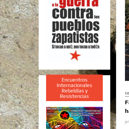
Encuentros
Internacionales
Rebeldías y
D
Resistencias
F
h
gr