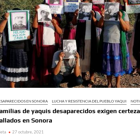
ESAPARECIDOS EN SONORA
LUCHA Y RESISTENCIA DEL PUEBLO YAQUI
NOTI
amilias de yaquis desaparecidos exigen certeza 
allados en Sonora
ieta
27 octubre, 2021