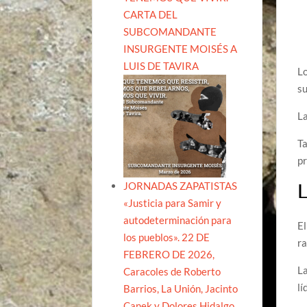
CARTA DEL
SUBCOMANDANTE
INSURGENTE MOISÉS A
LUIS DE TAVIRA
Lo
su
L
Ta
pr
L
JORNADAS ZAPATISTAS
«Justicia para Samir y
autodeterminación para
El
los pueblos». 22 DE
ra
FEBRERO DE 2026,
L
Caracoles de Roberto
lí
Barrios, La Unión, Jacinto
Canek y Dolores Hidalgo