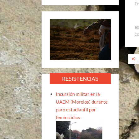
En
ac
co
Na
de
ent
RESISTENCIAS
Incursión militar en la
UAEM (Morelos) durante
paro estudiantil por
feminicidios