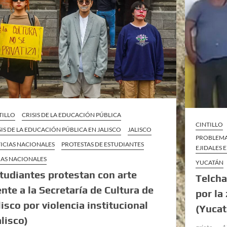
TILLO
CRISIS DE LA EDUCACIÓN PÚBLICA
CINTILLO
SIS DE LA EDUCACIÓN PÚBLICA EN JALISCO
JALISCO
PROBLEMA
ICIAS NACIONALES
PROTESTAS DE ESTUDIANTES
EJIDALES 
AS NACIONALES
YUCATÁN
tudiantes protestan con arte
Telcha
ente a la Secretaría de Cultura de
por la
lisco por violencia institucional
(Yucat
alisco)