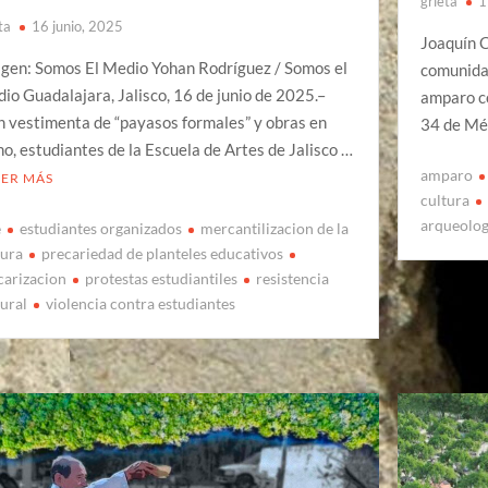
grieta
1
ta
16 junio, 2025
Joaquín 
gen: Somos El Medio Yohan Rodríguez / Somos el
comunidad
io Guadalajara, Jalisco, 16 de junio de 2025.–
amparo co
 vestimenta de “payasos formales” y obras en
34 de Mér
o, estudiantes de la Escuela de Artes de Jalisco …
amparo
EER MÁS
cultura
arqueolog
e
estudiantes organizados
mercantilizacion de la
tura
precariedad de planteles educativos
carizacion
protestas estudiantiles
resistencia
tural
violencia contra estudiantes