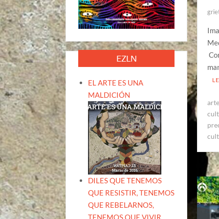
grie
Ima
Med
Con
EZLN
man
L
EL ARTE ES UNA
MALDICIÓN
art
cul
pre
cul
DILES QUE TENEMOS
QUE RESISTIR, TENEMOS
QUE REBELARNOS,
TENEMOS QUE VIVIR.