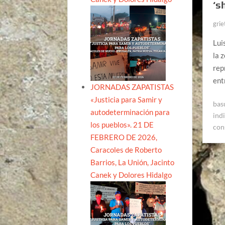
‘s
grie
Lui
la 
rep
ent
JORNADAS ZAPATISTAS
«Justicia para Samir y
bas
autodeterminación para
ind
los pueblos». 21 DE
con
FEBRERO DE 2026,
Caracoles de Roberto
Barrios, La Unión, Jacinto
Canek y Dolores Hidalgo