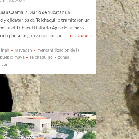
7 mayo, 2025
Chan Caamal / Diario de Yucatán La
 y ejidatarios de Telchaquillo tramitaron un
ntra el Tribunal Unitario Agrario número
ida por su negativa que dictar …
LEER MÁS
inah
mayapan
mercantilizacion de la
pueblo maya
telchaquillo
zonas
icas