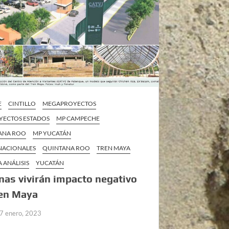
E
CINTILLO
MEGAPROYECTOS
ECTOS ESTADOS
MP CAMPECHE
ANA ROO
MP YUCATÁN
 NACIONALES
QUINTANA ROO
TREN MAYA
 ANÁLISIS
YUCATÁN
nas vivirán impacto negativo
ren Maya
7 enero, 2023