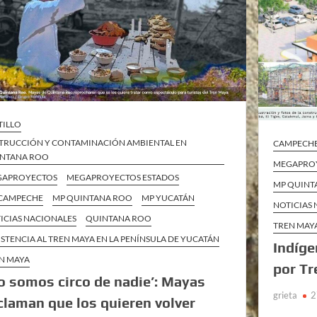
TILLO
TRUCCIÓN Y CONTAMINACIÓN AMBIENTAL EN
CAMPECH
NTANA ROO
MEGAPROY
GAPROYECTOS
MEGAPROYECTOS ESTADOS
MP QUINT
CAMPECHE
MP QUINTANA ROO
MP YUCATÁN
NOTICIAS
ICIAS NACIONALES
QUINTANA ROO
TREN MAYA
ISTENCIA AL TREN MAYA EN LA PENÍNSULA DE YUCATÁN
Indíge
N MAYA
por T
o somos circo de nadie’: Mayas
grieta
2
claman que los quieren volver