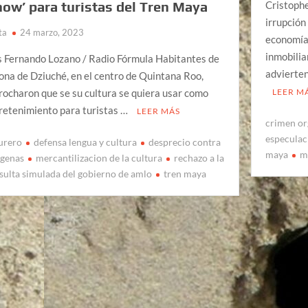
how’ para turistas del Tren Maya
Cristophe
irrupción
ta
24 marzo, 2023
economías
inmobilia
s Fernando Lozano / Radio Fórmula Habitantes de
advierte
zona de Dziuché, en el centro de Quintana Roo,
rocharon que se su cultura se quiera usar como
LEER M
retenimiento para turistas …
LEER MÁS
crimen or
especulac
urero
defensa lengua y cultura
desprecio contra
maya
m
igenas
mercantilizacion de la cultura
rechazo a la
sulta simulada del gobierno de amlo
tren maya