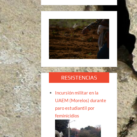
RESISTENCIAS
Incursión militar en la
UAEM (Morelos) durante
paro estudiantil por
feminicidios