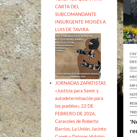
CARTA DEL
SUBCOMANDANTE
INSURGENTE MOISÉS A
LUIS DE TAVIRA
CIN
DES
QUI
ME
JORNADAS ZAPATISTAS
MP 
«Justicia para Samir y
NOT
autodeterminación para
RES
los pueblos». 22 DE
TRE
FEBRERO DE 2026,
‘N
Caracoles de Roberto
Barrios, La Unión, Jacinto
re
Canek y Dolores Hidalgo