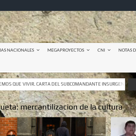
MAS NACIONALES
MEGAPROYECTOS
CNI
NOTAS D
BCOMANDANTE INSURGENTE MOISÉS A LUIS DE TAVIRA
BCOMANDANTE INSURGENTE MOISÉS A LUIS DE TAVIRA
queta:
mercantilizacion de la cultura