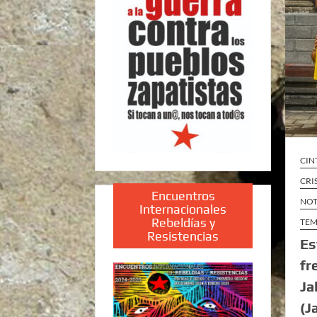
CIN
CRI
Encuentros
NOT
Internacionales
Rebeldías y
TEM
Resistencias
Es
fr
Ja
(J