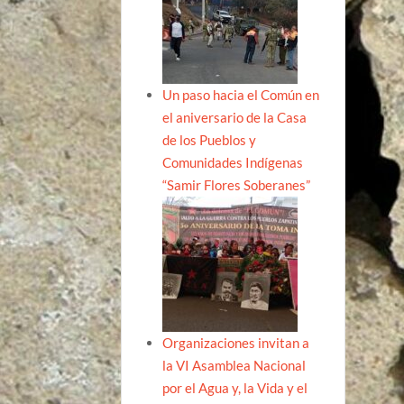
Un paso hacia el Común en
el aniversario de la Casa
de los Pueblos y
Comunidades Indígenas
“Samir Flores Soberanes”
Organizaciones invitan a
la VI Asamblea Nacional
por el Agua y, la Vida y el