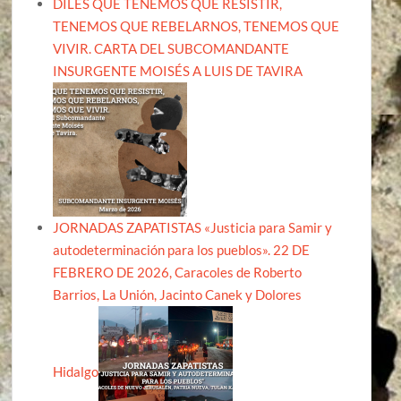
DILES QUE TENEMOS QUE RESISTIR,
TENEMOS QUE REBELARNOS, TENEMOS QUE
VIVIR. CARTA DEL SUBCOMANDANTE
INSURGENTE MOISÉS A LUIS DE TAVIRA
JORNADAS ZAPATISTAS «Justicia para Samir y
autodeterminación para los pueblos». 22 DE
FEBRERO DE 2026, Caracoles de Roberto
Barrios, La Unión, Jacinto Canek y Dolores
Hidalgo