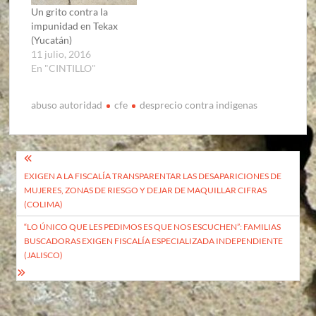
Un grito contra la
impunidad en Tekax
(Yucatán)
11 julio, 2016
En "CINTILLO"
abuso autoridad
cfe
desprecio contra indigenas
Navegación
EXIGEN A LA FISCALÍA TRANSPARENTAR LAS DESAPARICIONES DE
de
MUJERES, ZONAS DE RIESGO Y DEJAR DE MAQUILLAR CIFRAS
entradas
(COLIMA)
“LO ÚNICO QUE LES PEDIMOS ES QUE NOS ESCUCHEN”: FAMILIAS
BUSCADORAS EXIGEN FISCALÍA ESPECIALIZADA INDEPENDIENTE
(JALISCO)