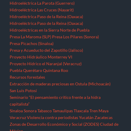
Hidroeléctrica La Parota (Guerrero)
Hidroeléctrica Las Cruces (Nayarit)
Hidroeléctrica Paso de la Reina (Oaxaca)
Hidroeléctrica Paso de la Reina (Oaxaca)
Hidroeléctricas en la Sierra Norte de Puebla
Presa La Maroma (SLP)
Presa Los Pilares (Sonora)
Presa Picachos (Sinaloa)
Presa y Acueducto del Zapotillo (Jalisco)
Proyecto Hidráulico Monterrey VI
Proyecto Hídrico el Naranjal (Veracruz)
Puebla
Querétaro
Quintana Roo
Recursos forestales
Extracción de maderas preciosas en Ostula (Michoacán)
San Luis Potosí
Seminario “El pensamiento crítico frente a la hidra
capitalista”
Sinaloa
Sonora
Tabasco
Tamaulipas
Tlaxcala
Tren Maya
Veracruz
Violencia contra periodistas
Yucatán
Zacatecas
Zonas de Desarrollo Económico y Social (ZODES) Ciudad de
México