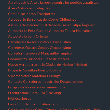
Agroindustria
Alto a la guerra contra los pueblos zapatistas
Áreas Naturales Protegidas
Comunicaciones y Transportes
Aeropuerto Barrancas del Cobre (Chihuahua)
Aeropuerto Internacional de Santa Lucía “Felipe Ángeles”
Autopista La Pera-Cuautla
Autopista Toluca-Naucalpán
Autopista Urbana Oriente
Carreteras Oaxaca-Costa y Oaxaca-Istmo
Carreteras Oaxaca-Costa y Oaxaca-Istmo
Corredor transversal Manzanillo-Tampico
Libramiento Sur de la Ciudad de Morelia
Nuevo Aeropuerto de la Ciudad de México (México)
Proyecto Cuyutlán-Puerto (Colima)
Supercarretera Mazatlán-Durango
Contacto
Corredores industriales
Desaparecidos
Espejos de la resistencia
Feminicidios
Fracturación Hidráulica (Fracking)
Hidrocarburos
Gasoducto Jaltipan – Salina Cruz
Gasoducto Salina Cruz – Tapachula
Gasoducto Tuxpan – Tula