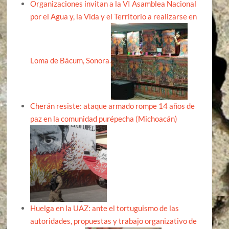
Organizaciones invitan a la VI Asamblea Nacional
por el Agua y, la Vida y el Territorio a realizarse en
Loma de Bácum, Sonora.
Cherán resiste: ataque armado rompe 14 años de
paz en la comunidad purépecha (Michoacán)
Huelga en la UAZ: ante el tortuguismo de las
autoridades, propuestas y trabajo organizativo de