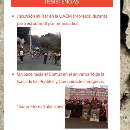
RESISTENCIAS
Incursión militar en la UAEM (Morelos) durante
paro estudiantil por feminicidios
Un paso hacia el Común en el aniversario de la
Casa de los Pueblos y Comunidades Indígenas
“Samir Flores Soberanes”