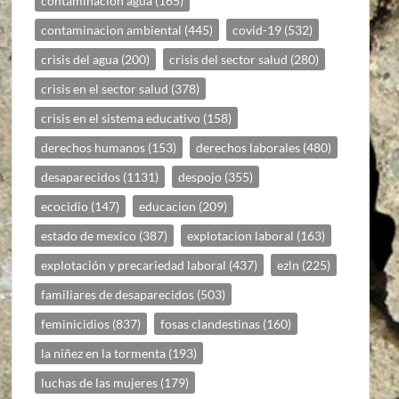
contaminacion agua
(165)
contaminacion ambiental
(445)
covid-19
(532)
crisis del agua
(200)
crisis del sector salud
(280)
crisis en el sector salud
(378)
crisis en el sistema educativo
(158)
derechos humanos
(153)
derechos laborales
(480)
desaparecidos
(1131)
despojo
(355)
ecocidio
(147)
educacion
(209)
estado de mexico
(387)
explotacion laboral
(163)
explotación y precariedad laboral
(437)
ezln
(225)
familiares de desaparecidos
(503)
feminicidios
(837)
fosas clandestinas
(160)
la niñez en la tormenta
(193)
luchas de las mujeres
(179)