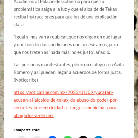
Acudieron al Palacio de Gobierno para que su
problemática salga a la luz y que el alcalde de Tekax
reciba instrucciones para que les dé una explicación
clara.
“Igual si nos van a reubicar, que nos digan en qué lugar
y que nos den las condiciones que necesitamos, pero
que nos traten así nada más, no es justo”, añadió.
Las personas manifestantes, piden un diálogo con Ávila
Romero y así puedan llegar a acuerdos de forma justa.
(Noticaribe)
https://noticaribe.com.mx/2023/01/09/yucatan-
acusan-al-alcalde-de-tekax-de-abuso-de-poder-por-
cortarles-la-electricidad-a-tianguis-municipal-para-
obligarlos-a-cerrar/
Comparte esto: