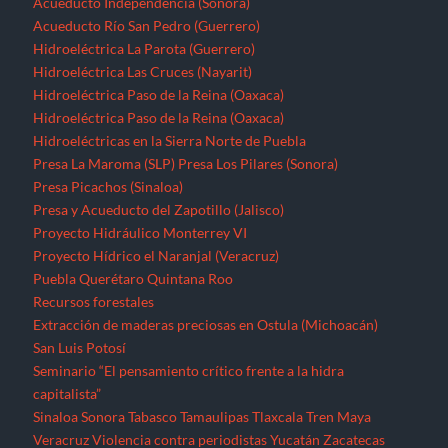
Acueducto Independencia (Sonora)
Acueducto Río San Pedro (Guerrero)
Hidroeléctrica La Parota (Guerrero)
Hidroeléctrica Las Cruces (Nayarit)
Hidroeléctrica Paso de la Reina (Oaxaca)
Hidroeléctrica Paso de la Reina (Oaxaca)
Hidroeléctricas en la Sierra Norte de Puebla
Presa La Maroma (SLP)
Presa Los Pilares (Sonora)
Presa Picachos (Sinaloa)
Presa y Acueducto del Zapotillo (Jalisco)
Proyecto Hidráulico Monterrey VI
Proyecto Hídrico el Naranjal (Veracruz)
Puebla
Querétaro
Quintana Roo
Recursos forestales
Extracción de maderas preciosas en Ostula (Michoacán)
San Luis Potosí
Seminario “El pensamiento crítico frente a la hidra
capitalista”
Sinaloa
Sonora
Tabasco
Tamaulipas
Tlaxcala
Tren Maya
Veracruz
Violencia contra periodistas
Yucatán
Zacatecas