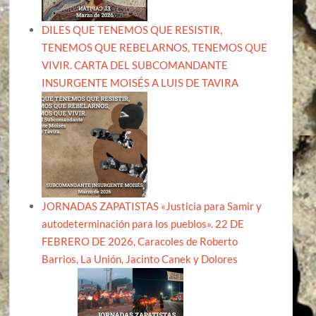
DILES QUE TENEMOS QUE RESISTIR,
TENEMOS QUE REBELARNOS, TENEMOS QUE
VIVIR. CARTA DEL SUBCOMANDANTE
INSURGENTE MOISÉS A LUIS DE TAVIRA
JORNADAS ZAPATISTAS «Justicia para Samir y
autodeterminación para los pueblos». 22 DE
FEBRERO DE 2026, Caracoles de Roberto
Barrios, La Unión, Jacinto Canek y Dolores