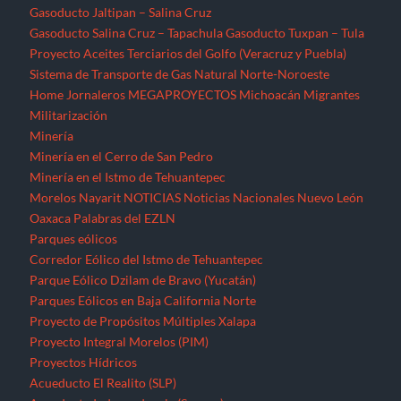
Gasoducto Jaltipan – Salina Cruz
Gasoducto Salina Cruz – Tapachula
Gasoducto Tuxpan – Tula
Proyecto Aceites Terciarios del Golfo (Veracruz y Puebla)
Sistema de Transporte de Gas Natural Norte-Noroeste
Home
Jornaleros
MEGAPROYECTOS
Michoacán
Migrantes
Militarización
Minería
Minería en el Cerro de San Pedro
Minería en el Istmo de Tehuantepec
Morelos
Nayarit
NOTICIAS
Noticias Nacionales
Nuevo León
Oaxaca
Palabras del EZLN
Parques eólicos
Corredor Eólico del Istmo de Tehuantepec
Parque Eólico Dzilam de Bravo (Yucatán)
Parques Eólicos en Baja California Norte
Proyecto de Propósitos Múltiples Xalapa
Proyecto Integral Morelos (PIM)
Proyectos Hídricos
Acueducto El Realito (SLP)