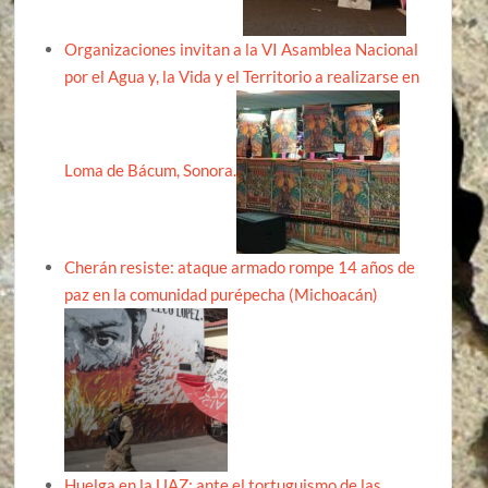
Organizaciones invitan a la VI Asamblea Nacional
por el Agua y, la Vida y el Territorio a realizarse en
Loma de Bácum, Sonora.
Cherán resiste: ataque armado rompe 14 años de
paz en la comunidad purépecha (Michoacán)
Huelga en la UAZ: ante el tortuguismo de las