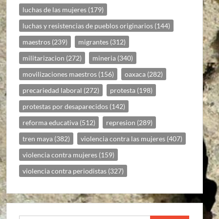
luchas de las mujeres
(179)
luchas y resistencias de pueblos originarios
(144)
maestros
(239)
migrantes
(312)
militarizacion
(272)
mineria
(340)
movilizaciones maestros
(156)
oaxaca
(282)
precariedad laboral
(272)
protesta
(198)
protestas por desaparecidos
(142)
reforma educativa
(512)
represion
(289)
tren maya
(382)
violencia contra las mujeres
(407)
violencia contra mujeres
(159)
violencia contra periodistas
(327)