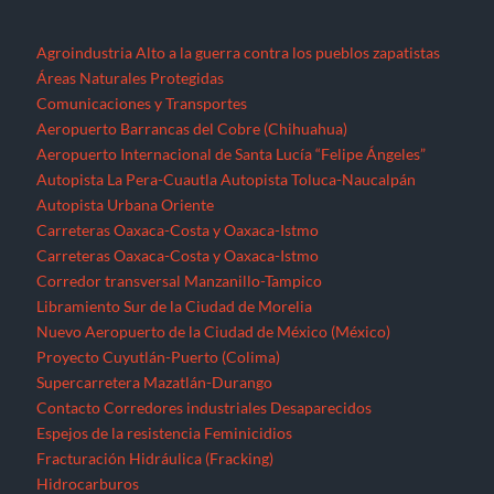
Agroindustria
Alto a la guerra contra los pueblos zapatistas
Áreas Naturales Protegidas
Comunicaciones y Transportes
Aeropuerto Barrancas del Cobre (Chihuahua)
Aeropuerto Internacional de Santa Lucía “Felipe Ángeles”
Autopista La Pera-Cuautla
Autopista Toluca-Naucalpán
Autopista Urbana Oriente
Carreteras Oaxaca-Costa y Oaxaca-Istmo
Carreteras Oaxaca-Costa y Oaxaca-Istmo
Corredor transversal Manzanillo-Tampico
Libramiento Sur de la Ciudad de Morelia
Nuevo Aeropuerto de la Ciudad de México (México)
Proyecto Cuyutlán-Puerto (Colima)
Supercarretera Mazatlán-Durango
Contacto
Corredores industriales
Desaparecidos
Espejos de la resistencia
Feminicidios
Fracturación Hidráulica (Fracking)
Hidrocarburos