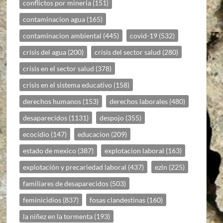
conflictos por mineria
(151)
contaminacion agua
(165)
contaminacion ambiental
(445)
covid-19
(532)
crisis del agua
(200)
crisis del sector salud
(280)
crisis en el sector salud
(378)
crisis en el sistema educativo
(158)
derechos humanos
(153)
derechos laborales
(480)
desaparecidos
(1131)
despojo
(355)
ecocidio
(147)
educacion
(209)
estado de mexico
(387)
explotacion laboral
(163)
explotación y precariedad laboral
(437)
ezln
(225)
familiares de desaparecidos
(503)
feminicidios
(837)
fosas clandestinas
(160)
la niñez en la tormenta
(193)