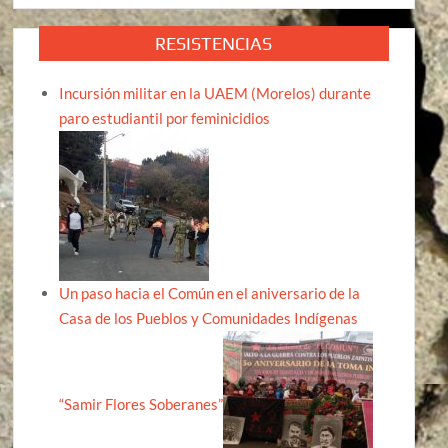
RESISTENCIAS
Incursión militar en la UAEM (Morelos) durante
paro estudiantil por feminicidios
Un paso hacia el Común en el aniversario de la
Casa de los Pueblos y Comunidades Indígenas
“Samir Flores Soberanes”