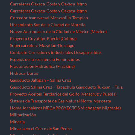
Carreteras Oaxaca-Costa y Oaxaca-Istmo
Carreteras Oaxaca-Costa y Oaxaca-Istmo
Corredor transversal Manzanillo-Tampico
Libramiento Sur de la Ciudad de Morelia
Nuevo Aeropuerto de la Ciudad de México (México)
Proyecto Cuyutlán-Puerto (Colima)
Supercarretera Mazatlán-Durango
Contacto
Corredores industriales
Desaparecidos
Espejos de la resistencia
Feminicidios
Fracturación Hidráulica (Fracking)
Hidrocarburos
Gasoducto Jaltipan – Salina Cruz
Gasoducto Salina Cruz – Tapachula
Gasoducto Tuxpan – Tula
Proyecto Aceites Terciarios del Golfo (Veracruz y Puebla)
Sistema de Transporte de Gas Natural Norte-Noroeste
Home
Jornaleros
MEGAPROYECTOS
Michoacán
Migrantes
Militarización
Minería
Minería en el Cerro de San Pedro