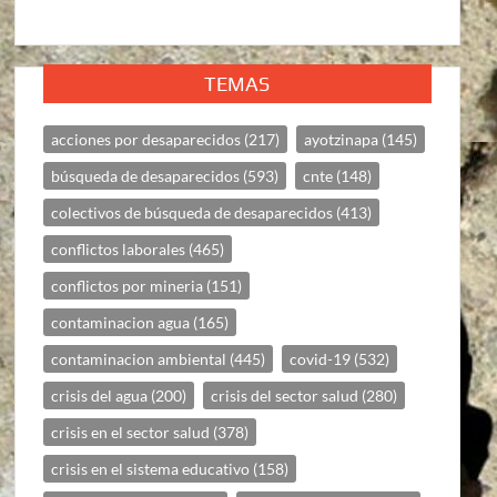
TEMAS
acciones por desaparecidos
(217)
ayotzinapa
(145)
búsqueda de desaparecidos
(593)
cnte
(148)
colectivos de búsqueda de desaparecidos
(413)
conflictos laborales
(465)
conflictos por mineria
(151)
contaminacion agua
(165)
contaminacion ambiental
(445)
covid-19
(532)
crisis del agua
(200)
crisis del sector salud
(280)
crisis en el sector salud
(378)
crisis en el sistema educativo
(158)