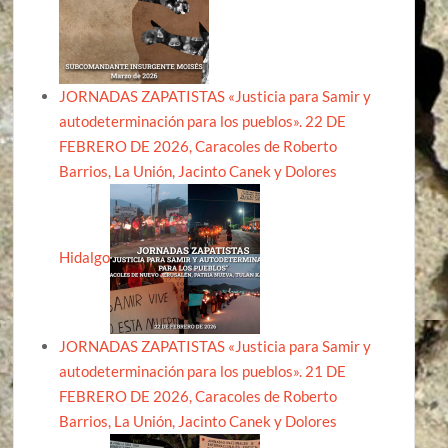
JORNADAS ZAPATISTAS «Justicia para Samir y
autodeterminación para los pueblos». 22 DE
FEBRERO DE 2026, Caracoles de Roberto
Barrios, La Unión, Jacinto Canek y Dolores
Hidalgo
JORNADAS ZAPATISTAS «Justicia para Samir y
autodeterminación para los pueblos». 21 DE
FEBRERO DE 2026, Caracoles de Roberto
Barrios, La Unión, Jacinto Canek y Dolores