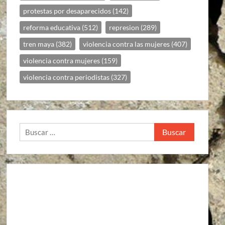
protestas por desaparecidos
(142)
reforma educativa
(512)
represion
(289)
tren maya
(382)
violencia contra las mujeres
(407)
violencia contra mujeres
(159)
violencia contra periodistas
(327)
Buscar: