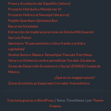
Presa y Acueducto del Zapotillo (Jalisco)
Proyecto Hidráulico Monterrey VI
Proyecto Hídrico el Naranjal (Veracruz)
Puebla
Querétaro
Quintana Roo
Recursos forestales
Extracción de maderas preciosas en Ostula (Michoacán)
San Luis Potosí
Seminario “El pensamiento crítico frente a la hidra
capitalista”
Sinaloa
Sonora
Tabasco
Tamaulipas
Tlaxcala
Tren Maya
Veracruz
Violencia contra periodistas
Yucatán
Zacatecas
Zonas de Desarrollo Económico y Social (ZODES) Ciudad de
México
¿Qué es un megaproyecto?
Zonas Económicas Especiales
Corredor transístimico
Funciona gracias a WordPress
|
Tema: TimesNews
|
por
Theme
Freesia
.