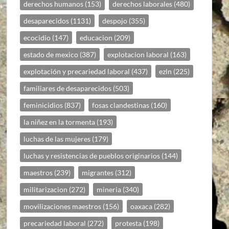
derechos humanos
(153)
derechos laborales
(480)
desaparecidos
(1131)
despojo
(355)
ecocidio
(147)
educacion
(209)
estado de mexico
(387)
explotacion laboral
(163)
explotación y precariedad laboral
(437)
ezln
(225)
familiares de desaparecidos
(503)
feminicidios
(837)
fosas clandestinas
(160)
la niñez en la tormenta
(193)
luchas de las mujeres
(179)
luchas y resistencias de pueblos originarios
(144)
maestros
(239)
migrantes
(312)
militarizacion
(272)
mineria
(340)
movilizaciones maestros
(156)
oaxaca
(282)
precariedad laboral
(272)
protesta
(198)