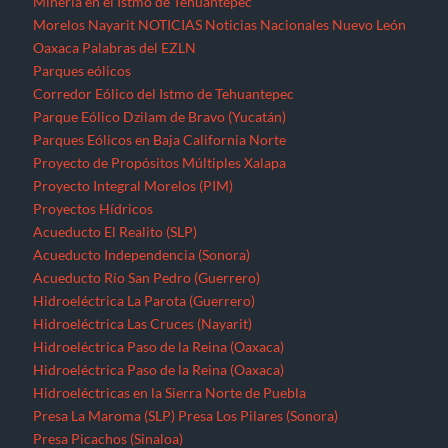
Minería en el Istmo de Tehuantepec
Morelos
Nayarit
NOTICIAS
Noticias Nacionales
Nuevo León
Oaxaca
Palabras del EZLN
Parques eólicos
Corredor Eólico del Istmo de Tehuantepec
Parque Eólico Dzilam de Bravo (Yucatán)
Parques Eólicos en Baja California Norte
Proyecto de Propósitos Múltiples Xalapa
Proyecto Integral Morelos (PIM)
Proyectos Hídricos
Acueducto El Realito (SLP)
Acueducto Independencia (Sonora)
Acueducto Río San Pedro (Guerrero)
Hidroeléctrica La Parota (Guerrero)
Hidroeléctrica Las Cruces (Nayarit)
Hidroeléctrica Paso de la Reina (Oaxaca)
Hidroeléctrica Paso de la Reina (Oaxaca)
Hidroeléctricas en la Sierra Norte de Puebla
Presa La Maroma (SLP)
Presa Los Pilares (Sonora)
Presa Picachos (Sinaloa)