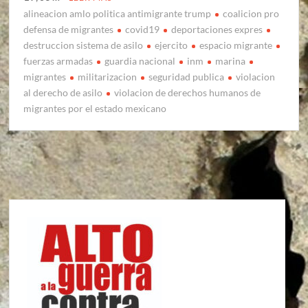
alineacion amlo politica antimigrante trump
coalicion pro
defensa de migrantes
covid19
deportaciones expres
destruccion sistema de asilo
ejercito
espacio migrante
fuerzas armadas
guardia nacional
inm
marina
migrantes
militarizacion
seguridad publica
violacion
al derecho de asilo
violacion de derechos humanos de
migrantes por el estado mexicano