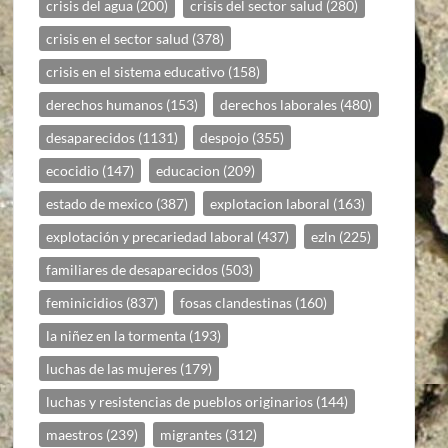
crisis del agua
(200)
crisis del sector salud
(280)
crisis en el sector salud
(378)
crisis en el sistema educativo
(158)
derechos humanos
(153)
derechos laborales
(480)
desaparecidos
(1131)
despojo
(355)
ecocidio
(147)
educacion
(209)
estado de mexico
(387)
explotacion laboral
(163)
explotación y precariedad laboral
(437)
ezln
(225)
familiares de desaparecidos
(503)
feminicidios
(837)
fosas clandestinas
(160)
la niñez en la tormenta
(193)
luchas de las mujeres
(179)
luchas y resistencias de pueblos originarios
(144)
maestros
(239)
migrantes
(312)