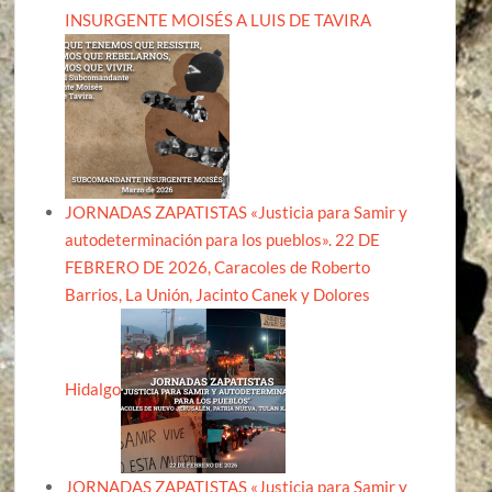
INSURGENTE MOISÉS A LUIS DE TAVIRA
JORNADAS ZAPATISTAS «Justicia para Samir y
autodeterminación para los pueblos». 22 DE
FEBRERO DE 2026, Caracoles de Roberto
Barrios, La Unión, Jacinto Canek y Dolores
Hidalgo
JORNADAS ZAPATISTAS «Justicia para Samir y