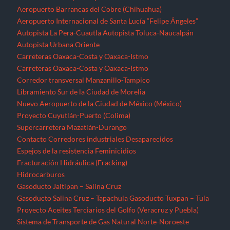
Aeropuerto Barrancas del Cobre (Chihuahua)
Aeropuerto Internacional de Santa Lucía “Felipe Ángeles”
Autopista La Pera-Cuautla
Autopista Toluca-Naucalpán
Autopista Urbana Oriente
Carreteras Oaxaca-Costa y Oaxaca-Istmo
Carreteras Oaxaca-Costa y Oaxaca-Istmo
Corredor transversal Manzanillo-Tampico
Libramiento Sur de la Ciudad de Morelia
Nuevo Aeropuerto de la Ciudad de México (México)
Proyecto Cuyutlán-Puerto (Colima)
Supercarretera Mazatlán-Durango
Contacto
Corredores industriales
Desaparecidos
Espejos de la resistencia
Feminicidios
Fracturación Hidráulica (Fracking)
Hidrocarburos
Gasoducto Jaltipan – Salina Cruz
Gasoducto Salina Cruz – Tapachula
Gasoducto Tuxpan – Tula
Proyecto Aceites Terciarios del Golfo (Veracruz y Puebla)
Sistema de Transporte de Gas Natural Norte-Noroeste