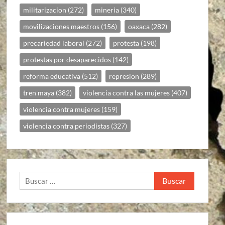
militarizacion
(272)
mineria
(340)
movilizaciones maestros
(156)
oaxaca
(282)
precariedad laboral
(272)
protesta
(198)
protestas por desaparecidos
(142)
reforma educativa
(512)
represion
(289)
tren maya
(382)
violencia contra las mujeres
(407)
violencia contra mujeres
(159)
violencia contra periodistas
(327)
Buscar: