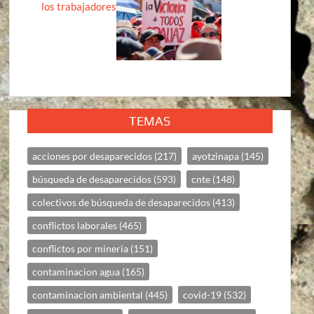
los trabajadores
TEMAS
acciones por desaparecidos
(217)
ayotzinapa
(145)
búsqueda de desaparecidos
(593)
cnte
(148)
colectivos de búsqueda de desaparecidos
(413)
conflictos laborales
(465)
conflictos por mineria
(151)
contaminacion agua
(165)
contaminacion ambiental
(445)
covid-19
(532)