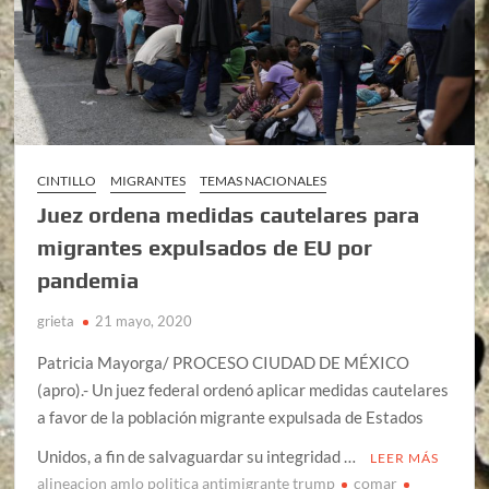
CINTILLO
MIGRANTES
TEMAS NACIONALES
Juez ordena medidas cautelares para
migrantes expulsados de EU por
pandemia
grieta
21 mayo, 2020
Patricia Mayorga/ PROCESO CIUDAD DE MÉXICO
(apro).- Un juez federal ordenó aplicar medidas cautelares
a favor de la población migrante expulsada de Estados
Unidos, a fin de salvaguardar su integridad …
LEER MÁS
alineacion amlo politica antimigrante trump
comar