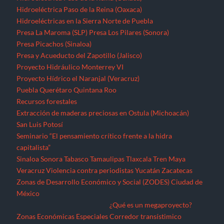
Hidroeléctrica Paso de la Reina (Oaxaca)
Hidroeléctricas en la Sierra Norte de Puebla
Presa La Maroma (SLP)
Presa Los Pilares (Sonora)
Presa Picachos (Sinaloa)
Presa y Acueducto del Zapotillo (Jalisco)
Proyecto Hidráulico Monterrey VI
Proyecto Hídrico el Naranjal (Veracruz)
Puebla
Querétaro
Quintana Roo
Recursos forestales
Extracción de maderas preciosas en Ostula (Michoacán)
San Luis Potosí
Seminario “El pensamiento crítico frente a la hidra
capitalista”
Sinaloa
Sonora
Tabasco
Tamaulipas
Tlaxcala
Tren Maya
Veracruz
Violencia contra periodistas
Yucatán
Zacatecas
Zonas de Desarrollo Económico y Social (ZODES) Ciudad de
México
¿Qué es un megaproyecto?
Zonas Económicas Especiales
Corredor transístimico