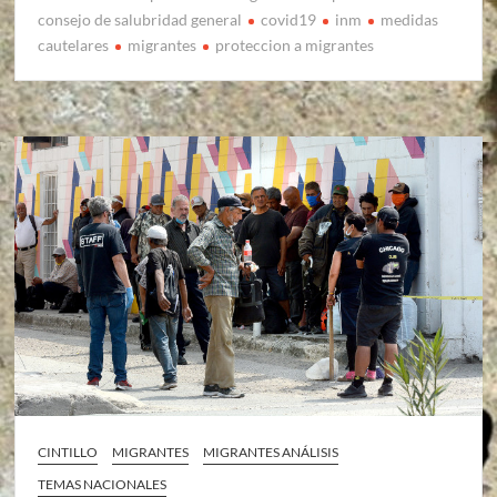
consejo de salubridad general
covid19
inm
medidas
cautelares
migrantes
proteccion a migrantes
CINTILLO
MIGRANTES
MIGRANTES ANÁLISIS
TEMAS NACIONALES