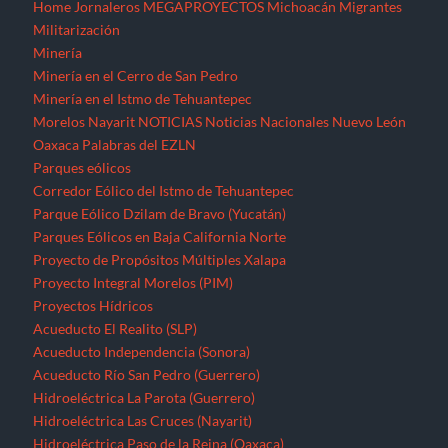
Home
Jornaleros
MEGAPROYECTOS
Michoacán
Migrantes
Militarización
Minería
Minería en el Cerro de San Pedro
Minería en el Istmo de Tehuantepec
Morelos
Nayarit
NOTICIAS
Noticias Nacionales
Nuevo León
Oaxaca
Palabras del EZLN
Parques eólicos
Corredor Eólico del Istmo de Tehuantepec
Parque Eólico Dzilam de Bravo (Yucatán)
Parques Eólicos en Baja California Norte
Proyecto de Propósitos Múltiples Xalapa
Proyecto Integral Morelos (PIM)
Proyectos Hídricos
Acueducto El Realito (SLP)
Acueducto Independencia (Sonora)
Acueducto Río San Pedro (Guerrero)
Hidroeléctrica La Parota (Guerrero)
Hidroeléctrica Las Cruces (Nayarit)
Hidroeléctrica Paso de la Reina (Oaxaca)