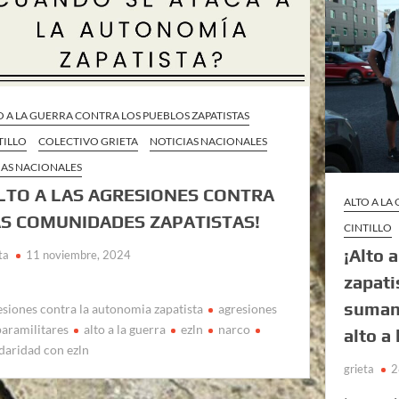
O A LA GUERRA CONTRA LOS PUEBLOS ZAPATISTAS
TILLO
COLECTIVO GRIETA
NOTICIAS NACIONALES
AS NACIONALES
LTO A LAS AGRESIONES CONTRA
ALTO A LA
S COMUNIDADES ZAPATISTAS!
CINTILLO
¡Alto 
ta
11 noviembre, 2024
zapati
suman 
esiones contra la autonomia zapatista
agresiones
paramilitares
alto a la guerra
ezln
narco
alto a 
idaridad con ezln
grieta
2