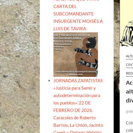
CARTA DEL
SUBCOMANDANTE
INSURGENTE MOISÉS A
LUIS DE TAVIRA
ALT
CIN
RED
JORNADAS ZAPATISTAS
Ac
«Justicia para Samir y
al
autodeterminación para
di
los pueblos». 22 DE
FEBRERO DE 2026,
grie
Caracoles de Roberto
Col
Barrios, La Unión, Jacinto
col
Canek y Dolores Hidalgo