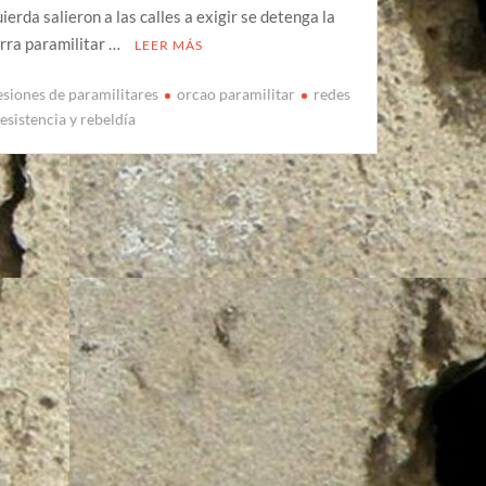
uierda salieron a las calles a exigir se detenga la
rra paramilitar …
LEER MÁS
esiones de paramilitares
orcao paramilitar
redes
resistencia y rebeldía