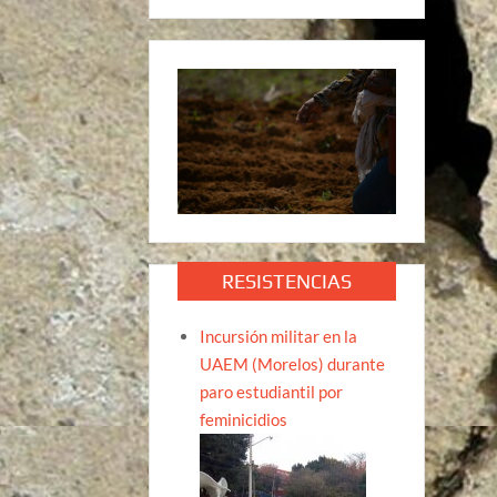
RESISTENCIAS
Incursión militar en la
UAEM (Morelos) durante
paro estudiantil por
feminicidios