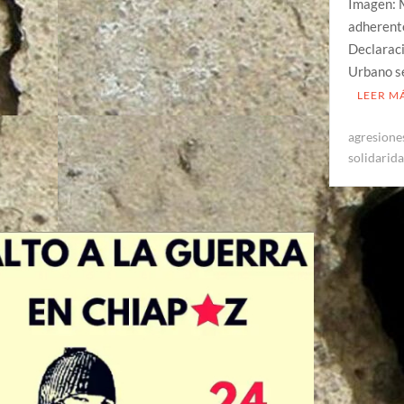
Imagen: M
adherente
Declaraci
Urbano s
LEER M
agresione
solidarid