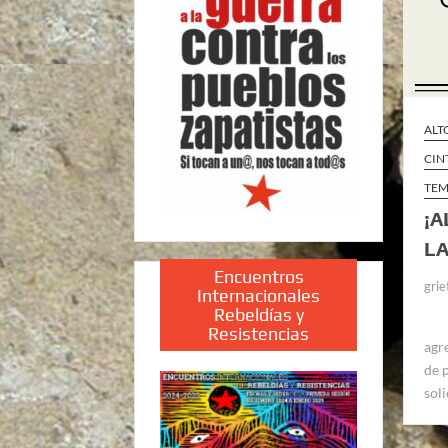
ALT
CIN
TEM
¡A
LA
Encuentros
grie
Internacionales
Rebeldías y
Resistencias
agr
de 
sol