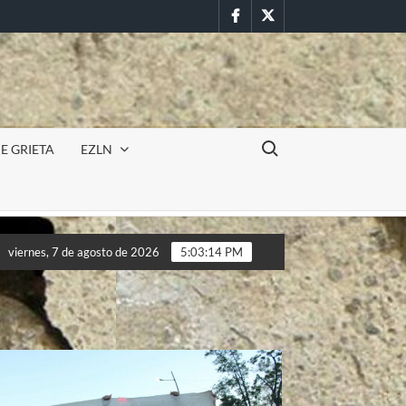
Facebook
Twitter
Buscar:
E GRIETA
EZLN
la UAEM (Morelos) durante paro estudiantil por feminicidios
viernes, 7 de agosto de 2026
5:03:16 PM
la UAEM (Morelos) durante paro estudiantil por feminicidios