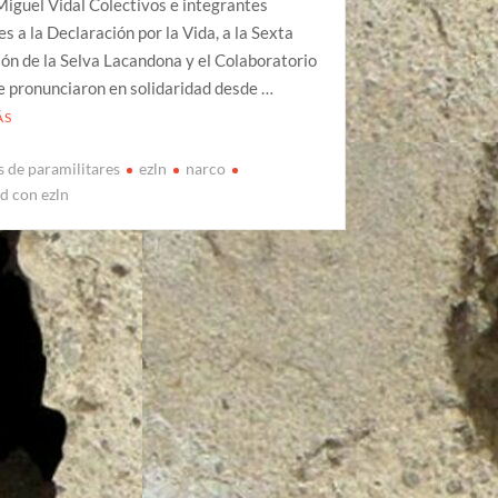
iguel Vidal Colectivos e integrantes
s a la Declaración por la Vida, a la Sexta
ón de la Selva Lacandona y el Colaboratorio
e pronunciaron en solidaridad desde …
ÁS
s de paramilitares
ezln
narco
ad con ezln