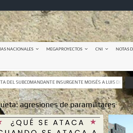
MAS NACIONALES
MEGAPROYECTOS
CNI
NOTAS D
GENTE MOISÉS A LUIS DE TAVIRA
Incursión militar en 
GENTE MOISÉS A LUIS DE TAVIRA
Incursión militar en 
queta:
agresiones de paramilitares