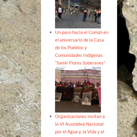
Un paso hacia el Común en
el aniversario de la Casa
de los Pueblos y
Comunidades Indígenas
“Samir Flores Soberanes”
Organizaciones invitan a
la VI Asamblea Nacional
por el Agua y, la Vida y el