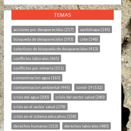
TEMAS
acciones por desaparecidos
(217)
ayotzinapa
(145)
búsqueda de desaparecidos
(593)
cnte
(148)
colectivos de búsqueda de desaparecidos
(413)
conflictos laborales
(465)
conflictos por mineria
(151)
contaminacion agua
(165)
contaminacion ambiental
(445)
covid-19
(532)
crisis del agua
(200)
crisis del sector salud
(280)
crisis en el sector salud
(378)
crisis en el sistema educativo
(158)
derechos humanos
(153)
derechos laborales
(480)