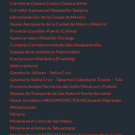
Carreteras Oaxaca-Costa y Oaxaca-Istmo
Corredor transversal Manzanillo-Tampico
Libramiento Sur de la Ciudad de Morelia
Nuevo Aeropuerto de la Ciudad de México (México)
Proyecto Cuyutlán-Puerto (Colima)
Supercarretera Mazatlán-Durango
Contacto
Corredores industriales
Desaparecidos
Espejos de la resistencia
Feminicidios
Fracturación Hidráulica (Fracking)
Hidrocarburos
Gasoducto Jaltipan – Salina Cruz
Gasoducto Salina Cruz – Tapachula
Gasoducto Tuxpan – Tula
Proyecto Aceites Terciarios del Golfo (Veracruz y Puebla)
Sistema de Transporte de Gas Natural Norte-Noroeste
Home
Jornaleros
MEGAPROYECTOS
Michoacán
Migrantes
Militarización
Minería
Minería en el Cerro de San Pedro
Minería en el Istmo de Tehuantepec
Morelos
Nayarit
NOTICIAS
Noticias Nacionales
Nuevo León