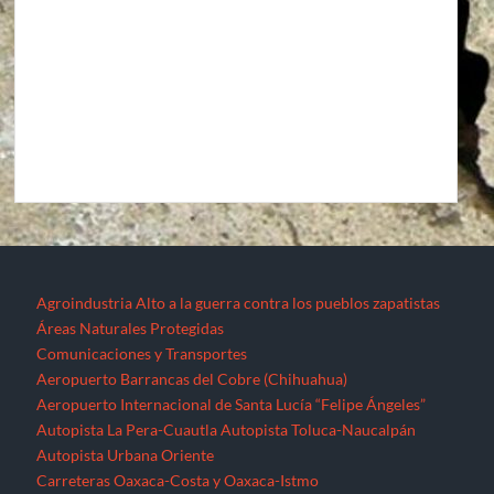
Agroindustria
Alto a la guerra contra los pueblos zapatistas
Áreas Naturales Protegidas
Comunicaciones y Transportes
Aeropuerto Barrancas del Cobre (Chihuahua)
Aeropuerto Internacional de Santa Lucía “Felipe Ángeles”
Autopista La Pera-Cuautla
Autopista Toluca-Naucalpán
Autopista Urbana Oriente
Carreteras Oaxaca-Costa y Oaxaca-Istmo