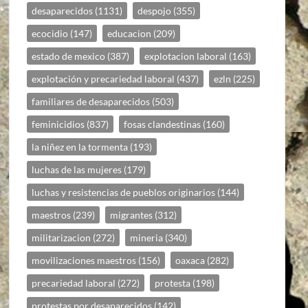
desaparecidos
(1131)
despojo
(355)
ecocidio
(147)
educacion
(209)
estado de mexico
(387)
explotacion laboral
(163)
explotación y precariedad laboral
(437)
ezln
(225)
familiares de desaparecidos
(503)
feminicidios
(837)
fosas clandestinas
(160)
la niñez en la tormenta
(193)
luchas de las mujeres
(179)
luchas y resistencias de pueblos originarios
(144)
maestros
(239)
migrantes
(312)
militarizacion
(272)
mineria
(340)
movilizaciones maestros
(156)
oaxaca
(282)
precariedad laboral
(272)
protesta
(198)
protestas por desaparecidos
(142)