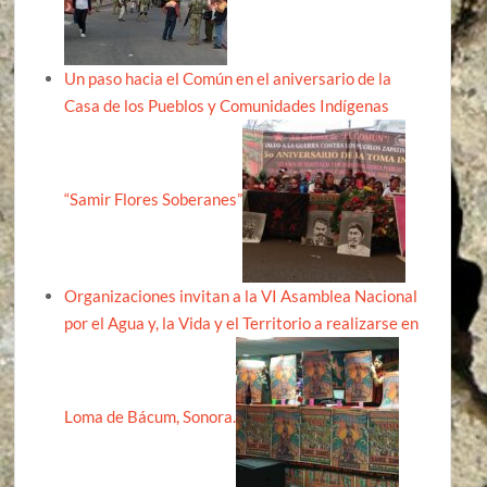
Un paso hacia el Común en el aniversario de la
Casa de los Pueblos y Comunidades Indígenas
“Samir Flores Soberanes”
Organizaciones invitan a la VI Asamblea Nacional
por el Agua y, la Vida y el Territorio a realizarse en
Loma de Bácum, Sonora.