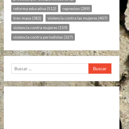
reforma educativa
(512)
represion
(289)
tren maya
(382)
violencia contra las mujeres
(407)
violencia contra mujeres
(159)
violencia contra periodistas
(327)
Buscar: