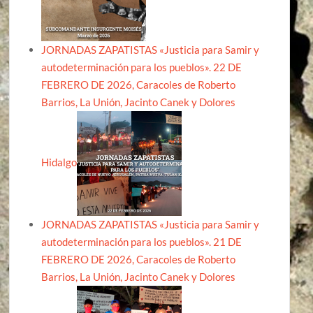
JORNADAS ZAPATISTAS «Justicia para Samir y
autodeterminación para los pueblos». 22 DE
FEBRERO DE 2026, Caracoles de Roberto
Barrios, La Unión, Jacinto Canek y Dolores
Hidalgo
JORNADAS ZAPATISTAS «Justicia para Samir y
autodeterminación para los pueblos». 21 DE
FEBRERO DE 2026, Caracoles de Roberto
Barrios, La Unión, Jacinto Canek y Dolores