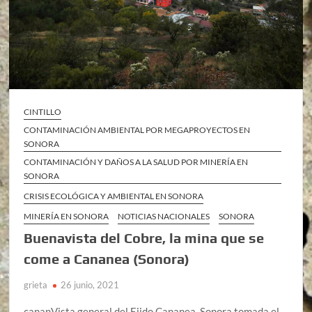
CINTILLO
CONTAMINACIÓN AMBIENTAL POR MEGAPROYECTOS EN
SONORA
CONTAMINACIÓN Y DAÑOS A LA SALUD POR MINERÍA EN
SONORA
CRISIS ECOLÓGICA Y AMBIENTAL EN SONORA
MINERÍA EN SONORA
NOTICIAS NACIONALES
SONORA
Buenavista del Cobre, la mina que se
come a Cananea (Sonora)
grieta
26 junio, 2021
cananVista general del Ejido Cananea, Sonora tomada el