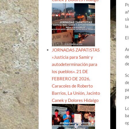
Po
añ
si
la
El
An
JORNADAS ZAPATISTAS
de
«Justicia para Samir y
de
autodeterminación para
los pueblos». 21 DE
So
FEBRERO DE 2026,
de
Caracoles de Roberto
pa
Barrios, La Unión, Jacinto
pa
Canek y Dolores Hidalgo
Lo
ba
op