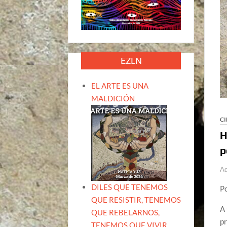
EZLN
EL ARTE ES UNA
MALDICIÓN
CI
H
p
A
DILES QUE TENEMOS
Po
QUE RESISTIR, TENEMOS
A 
QUE REBELARNOS,
pr
TENEMOS QUE VIVIR.