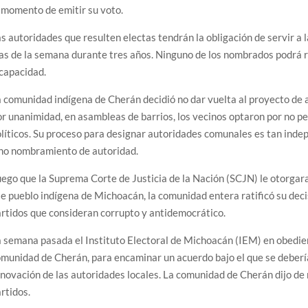
 momento de emitir su voto.
s autoridades que resulten electas tendrán la obligación de servir a l
as de la semana durante tres años. Ninguno de los nombrados podrá r
capacidad.
 comunidad indígena de Cherán decidió no dar vuelta al proyecto de 
r unanimidad, en asambleas de barrios, los vecinos optaron por no pe
líticos. Su proceso para designar autoridades comunales es tan indep
ino nombramiento de autoridad.
ego que la Suprema Corte de Justicia de la Nación (SCJN) le otorgar
e pueblo indígena de Michoacán, la comunidad entera ratificó su decis
rtidos que consideran corrupto y antidemocrático.
 semana pasada el Instituto Electoral de Michoacán (IEM) en obedien
munidad de Cherán, para encaminar un acuerdo bajo el que se debería 
novación de las autoridades locales. La comunidad de Cherán dijo de 
rtidos.