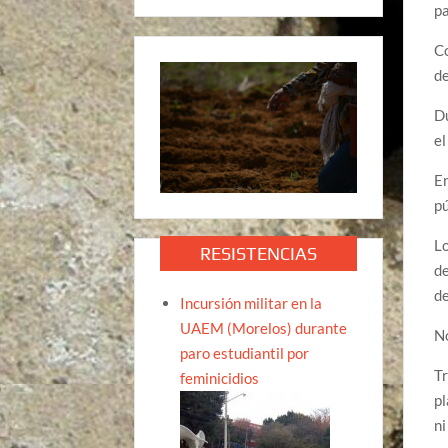
pa
Co
de
Du
el
En
pú
Lo
RESISTENCIAS
de
de
Incursión militar en la
UAEM (Morelos) durante
N
paro estudiantil por
Tr
feminicidios
pl
ni