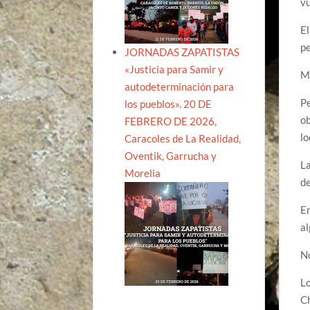
vu
El
pe
JORNADAS ZAPATISTAS
«Justicia para Samir y
M
autodeterminación para
Pe
los pueblos». 20 DE
ob
FEBRERO DE 2026,
lo
Caracoles de La Realidad,
Oventik, Garrucha y
La
Morelia
d
En
al
N
Lo
Ch