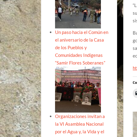
“L
su
s
Un paso hacia el Común en
Ba
el aniversario de la Casa
go
de los Pueblos y
sa
Comunidades Indígenas
ec
“Samir Flores Soberanes”
ht
Co
Organizaciones invitan a
la VI Asamblea Nacional
por el Agua y, la Vida y el