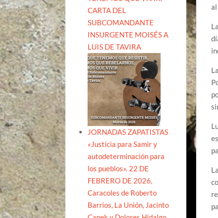
al
CARTA DEL
SUBCOMANDANTE
La
INSURGENTE MOISÉS A
dí
LUIS DE TAVIRA
in
La
Po
po
s
Lu
JORNADAS ZAPATISTAS
es
«Justicia para Samir y
pa
autodeterminación para
los pueblos». 22 DE
La
FEBRERO DE 2026,
co
Caracoles de Roberto
re
Barrios, La Unión, Jacinto
pa
Canek y Dolores Hidalgo