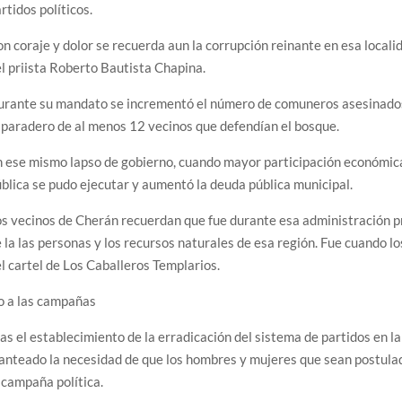
rtidos políticos.
n coraje y dolor se recuerda aun la corrupción reinante en esa localid
l priista Roberto Bautista Chapina.
rante su mandato se incrementó el número de comuneros asesinados 
 paradero de al menos 12 vecinos que defendían el bosque.
 ese mismo lapso de gobierno, cuando mayor participación económica 
blica se pudo ejecutar y aumentó la deuda pública municipal.
s vecinos de Cherán recuerdan que fue durante esa administración pr
 la las personas y los recursos naturales de esa región. Fue cuando l
l cartel de Los Caballeros Templarios.
o a las campañas
as el establecimiento de la erradicación del sistema de partidos en la
anteado la necesidad de que los hombres y mujeres que sean postul
 campaña política.