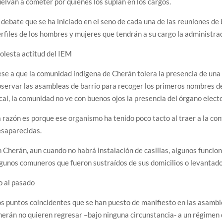
elvan a cometer por quienes los suplan en los cargos.
 debate que se ha iniciado en el seno de cada una de las reuniones de
rfiles de los hombres y mujeres que tendrán a su cargo la administra
olesta actitud del IEM
se a que la comunidad indígena de Cherán tolera la presencia de una 
servar las asambleas de barrio para recoger los primeros nombres 
cal, la comunidad no ve con buenos ojos la presencia del órgano electo
 razón es porque ese organismo ha tenido poco tacto al traer a la c
esaparecidas.
 Cherán, aun cuando no habrá instalación de casillas, algunos funcio
gunos comuneros que fueron sustraídos de sus domicilios o levantado
o al pasado
s puntos coincidentes que se han puesto de manifiesto en las asamble
erán no quieren regresar –bajo ninguna circunstancia- a un régimen 