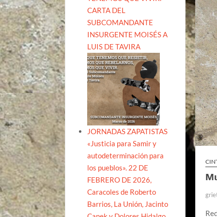
CARTA DEL
SUBCOMANDANTE
INSURGENTE MOISÉS A
LUIS DE TAVIRA
JORNADAS ZAPATISTAS
«Justicia para Samir y
autodeterminación para
CIN
los pueblos». 22 DE
Mu
FEBRERO DE 2026,
Caracoles de Roberto
grie
Barrios, La Unión, Jacinto
Red
Canek y Dolores Hidalgo