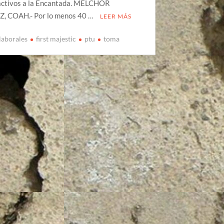
activos a la Encantada. MELCHOR
 COAH.- Por lo menos 40 …
LEER MÁS
laborales
first majestic
ptu
toma