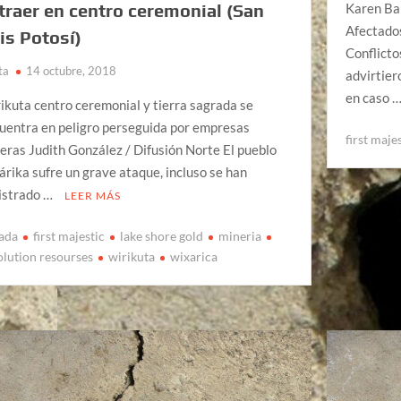
Karen Ba
traer en centro ceremonial (San
Afectados
is Potosí)
Conflict
ta
14 octubre, 2018
advirtier
en caso 
ikuta centro ceremonial y tierra sagrada se
uentra en peligro perseguida por empresas
first maje
eras Judith González / Difusión Norte El pueblo
árika sufre un grave ataque, incluso se han
istrado …
LEER MÁS
ada
first majestic
lake shore gold
mineria
olution resourses
wirikuta
wixarica