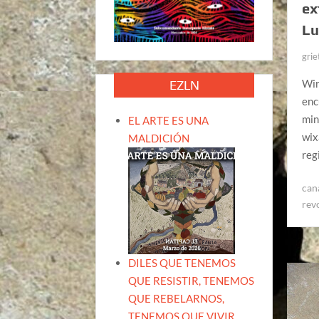
ex
Lu
grie
Wir
EZLN
enc
min
EL ARTE ES UNA
wix
MALDICIÓN
reg
can
rev
DILES QUE TENEMOS
QUE RESISTIR, TENEMOS
QUE REBELARNOS,
TENEMOS QUE VIVIR.