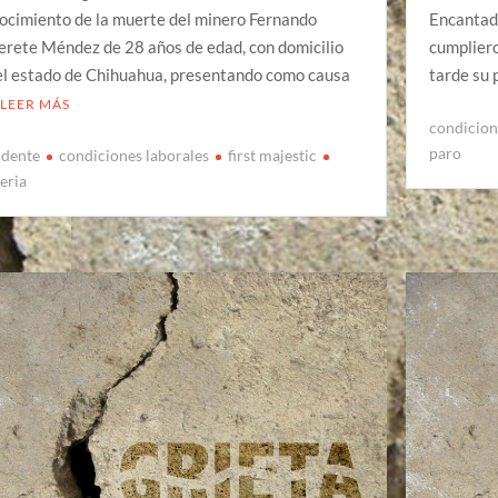
ocimiento de la muerte del minero Fernando
Encantada
erete Méndez de 28 años de edad, con domicilio
cumpliero
el estado de Chihuahua, presentando como causa
tarde su
LEER MÁS
condicion
paro
idente
condiciones laborales
first majestic
eria