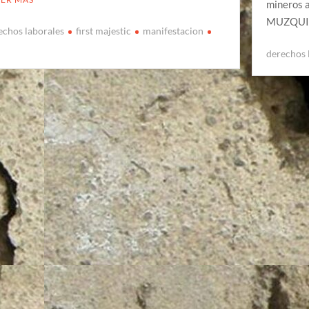
mineros 
MUZQUIZ,
echos laborales
first majestic
manifestacion
derechos 