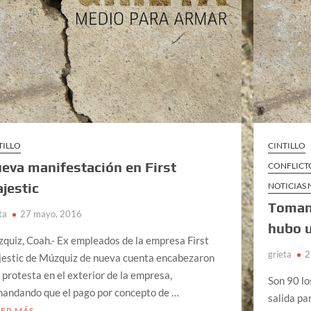
TILLO
CINTILLO
eva manifestación en First
CONFLICT
jestic
NOTICIAS
Toman 
ta
27 mayo, 2016
hubo u
quiz, Coah.- Ex empleados de la empresa First
grieta
2
estic de Múzquiz de nueva cuenta encabezaron
 protesta en el exterior de la empresa,
Son 90 lo
andando que el pago por concepto de …
salida pa
EER MÁS