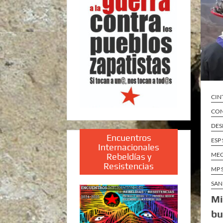
CIN
CON
DES
Encuentros
ESP
Internacionales
ME
Rebeldías y
Resistencias
MP 
SAN
Mi
bu