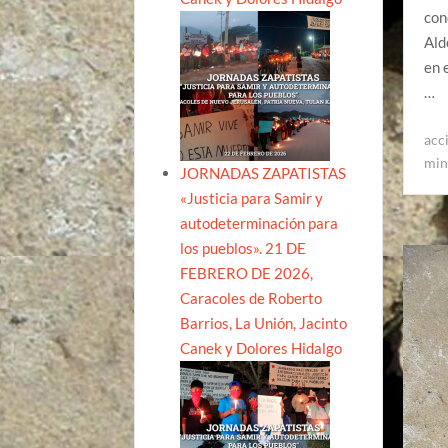
con
Ald
en 
…
acc
min
JORNADAS ZAPATISTAS
«Justicia para Samir y
autodeterminación para
los pueblos». 21 DE
FEBRERO DE 2026,
Caracoles de Roberto
Barrios, La Unión, Jacinto
Canek y Dolores Hidalgo