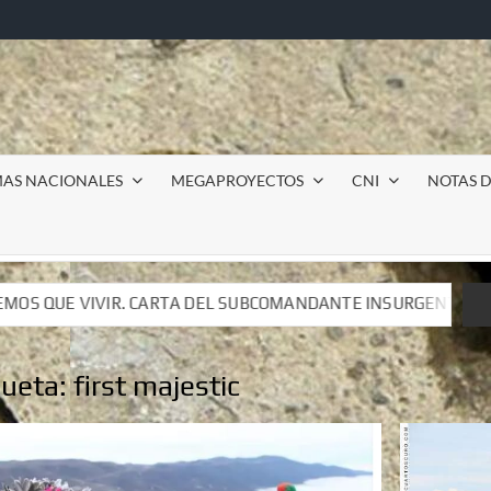
MAS NACIONALES
MEGAPROYECTOS
CNI
NOTAS D
BCOMANDANTE INSURGENTE MOISÉS A LUIS DE TAVIRA
BCOMANDANTE INSURGENTE MOISÉS A LUIS DE TAVIRA
queta:
first majestic