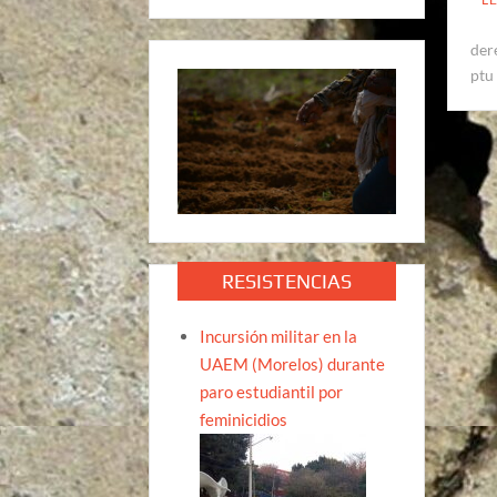
der
ptu
RESISTENCIAS
Incursión militar en la
UAEM (Morelos) durante
paro estudiantil por
feminicidios