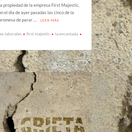
 propiedad de la empresa First Majestic,
n el día de ayer pasadas las cinco de la
 promesa de parar …
LEER MÁS
es laborales
first majestic
la encantada