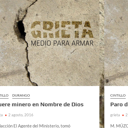
TILLO
DURANGO
CINTILLO
ere minero en Nombre de Dios
Paro d
ta
2 agosto, 2016
grieta
2
acción El Agente del Ministerio, tomó
M. MÚZQU