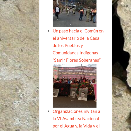
Un paso hacia el Común en
el aniversario de la Casa
de los Pueblos y
Comunidades Indígenas
“Samir Flores Soberanes”
Organizaciones invitan a
la VI Asamblea Nacional
por el Agua y, la Vida y el