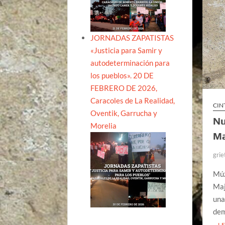
JORNADAS ZAPATISTAS
«Justicia para Samir y
autodeterminación para
los pueblos». 20 DE
FEBRERO DE 2026,
Caracoles de La Realidad,
CIN
Oventik, Garrucha y
Nu
Morelia
Ma
grie
Múz
Maj
una
dem
L