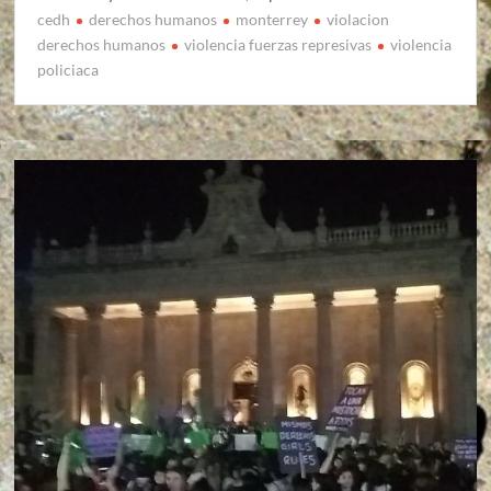
cedh
derechos humanos
monterrey
violacion
derechos humanos
violencia fuerzas represivas
violencia
policiaca