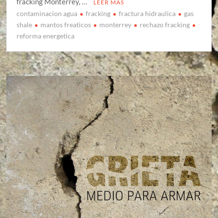
fracking Monterrey, …
LEER MÁS
contaminacion agua
fracking
fractura hidraulica
gas
shale
mantos freaticos
monterrey
rechazo fracking
reforma energetica