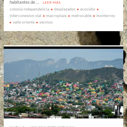
habitantes de …
LEER MÁS
colonia independencia
desplazados
ecocidio
interconexion vial
macroplaza
metrocable
monterrey
valle oriente
vecinos