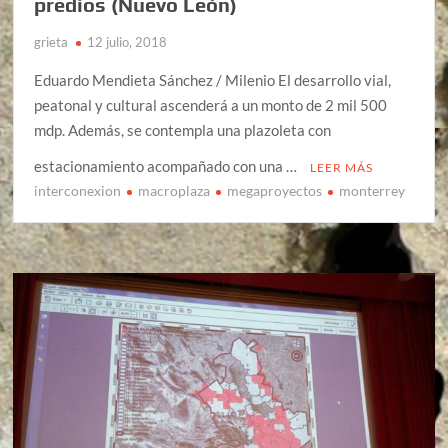
predios (Nuevo León)
grieta
12 julio, 2018
Eduardo Mendieta Sánchez / Milenio El desarrollo vial,
peatonal y cultural ascenderá a un monto de 2 mil 500
mdp. Además, se contempla una plazoleta con
estacionamiento acompañado con una …
LEER MÁS
interconexion
macroplaza
megaproyectos
monterrey