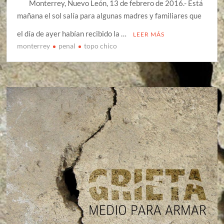
Monterrey, Nuevo León, 13 de febrero de 2016.- Está
mañana el sol salía para algunas madres y familiares que
el día de ayer habían recibido la …
LEER MÁS
monterrey
penal
topo chico