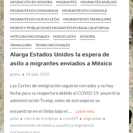
MIGRACIÓN EN SONORA
MIGRANTES
MIGRANTES ANÁLISIS
MIGRANTES EN CHIHUAHUA
MIGRANTES EN COAHUILA
MIGRANTES EN NUEVO LEÓN
MIGRANTES EN TAMAULIPAS
MUROS Y POBLACIONES MIGRANTES EN BAJA CALIFORNIA
NOTICIAS NACIONALES
NUEVO LEÓN
SONORA
TAMAULIPAS
TEMAS NACIONALES
Alarga Estados Unidos la espera de
asilo a migrantes enviados a México
grieta
24 julio, 2020
Las Cortes de inmigración seguirán cerradas y no hay
fecha para su reapertura debido al COVID-19, anunció la
administración Trump; miles de extranjeros se
encuentran en el limbo bajo el …
LEER MÁS
asilo
cierre de fronteras
covid19
migrantes
sometimiento de mexico a politica migratoria
norteamericana