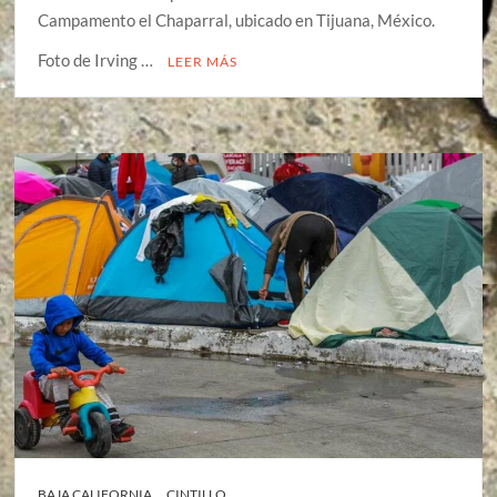
Campamento el Chaparral, ubicado en Tijuana, México.
Foto de Irving …
LEER MÁS
BAJA CALIFORNIA
CINTILLO