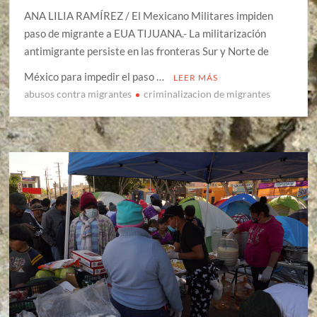
ANA LILIA RAMÍREZ / El Mexicano Militares impiden
paso de migrante a EUA TIJUANA.- La militarización
antimigrante persiste en las fronteras Sur y Norte de
México para impedir el paso …
LEER MÁS
abusos contra migrantes
criminalizacion de migrantes