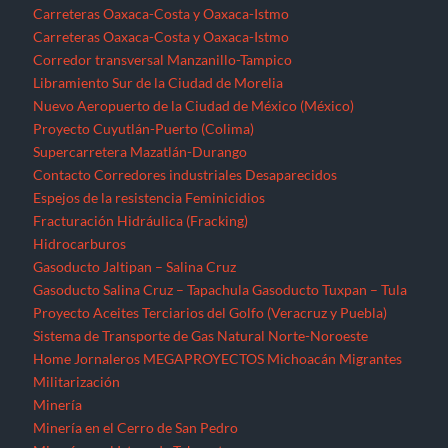
Carreteras Oaxaca-Costa y Oaxaca-Istmo
Carreteras Oaxaca-Costa y Oaxaca-Istmo
Corredor transversal Manzanillo-Tampico
Libramiento Sur de la Ciudad de Morelia
Nuevo Aeropuerto de la Ciudad de México (México)
Proyecto Cuyutlán-Puerto (Colima)
Supercarretera Mazatlán-Durango
Contacto
Corredores industriales
Desaparecidos
Espejos de la resistencia
Feminicidios
Fracturación Hidráulica (Fracking)
Hidrocarburos
Gasoducto Jaltipan – Salina Cruz
Gasoducto Salina Cruz – Tapachula
Gasoducto Tuxpan – Tula
Proyecto Aceites Terciarios del Golfo (Veracruz y Puebla)
Sistema de Transporte de Gas Natural Norte-Noroeste
Home
Jornaleros
MEGAPROYECTOS
Michoacán
Migrantes
Militarización
Minería
Minería en el Cerro de San Pedro