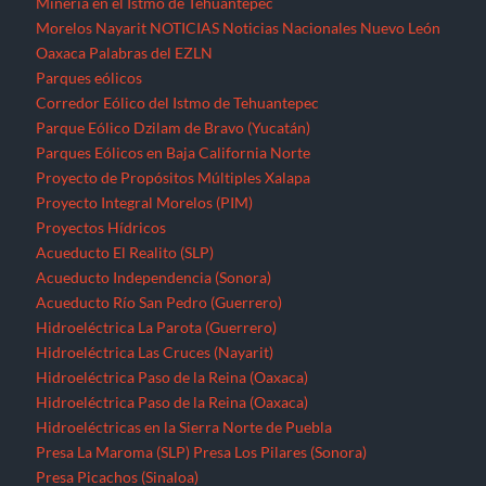
Minería en el Istmo de Tehuantepec
Morelos
Nayarit
NOTICIAS
Noticias Nacionales
Nuevo León
Oaxaca
Palabras del EZLN
Parques eólicos
Corredor Eólico del Istmo de Tehuantepec
Parque Eólico Dzilam de Bravo (Yucatán)
Parques Eólicos en Baja California Norte
Proyecto de Propósitos Múltiples Xalapa
Proyecto Integral Morelos (PIM)
Proyectos Hídricos
Acueducto El Realito (SLP)
Acueducto Independencia (Sonora)
Acueducto Río San Pedro (Guerrero)
Hidroeléctrica La Parota (Guerrero)
Hidroeléctrica Las Cruces (Nayarit)
Hidroeléctrica Paso de la Reina (Oaxaca)
Hidroeléctrica Paso de la Reina (Oaxaca)
Hidroeléctricas en la Sierra Norte de Puebla
Presa La Maroma (SLP)
Presa Los Pilares (Sonora)
Presa Picachos (Sinaloa)