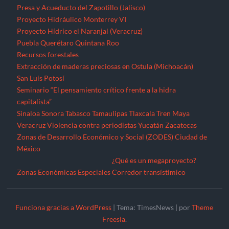
Presa y Acueducto del Zapotillo (Jalisco)
Proyecto Hidráulico Monterrey VI
Proyecto Hídrico el Naranjal (Veracruz)
Puebla
Querétaro
Quintana Roo
Recursos forestales
Extracción de maderas preciosas en Ostula (Michoacán)
San Luis Potosí
Seminario “El pensamiento crítico frente a la hidra
capitalista”
Sinaloa
Sonora
Tabasco
Tamaulipas
Tlaxcala
Tren Maya
Veracruz
Violencia contra periodistas
Yucatán
Zacatecas
Zonas de Desarrollo Económico y Social (ZODES) Ciudad de
México
¿Qué es un megaproyecto?
Zonas Económicas Especiales
Corredor transístimico
Funciona gracias a WordPress
|
Tema: TimesNews
|
por
Theme
Freesia
.