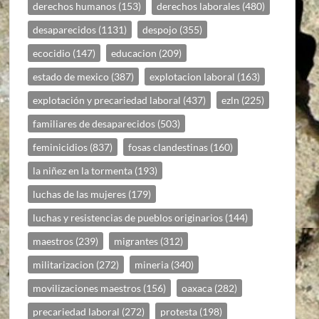
derechos humanos
(153)
derechos laborales
(480)
desaparecidos
(1131)
despojo
(355)
ecocidio
(147)
educacion
(209)
estado de mexico
(387)
explotacion laboral
(163)
explotación y precariedad laboral
(437)
ezln
(225)
familiares de desaparecidos
(503)
feminicidios
(837)
fosas clandestinas
(160)
la niñez en la tormenta
(193)
luchas de las mujeres
(179)
luchas y resistencias de pueblos originarios
(144)
maestros
(239)
migrantes
(312)
militarizacion
(272)
mineria
(340)
movilizaciones maestros
(156)
oaxaca
(282)
precariedad laboral
(272)
protesta
(198)