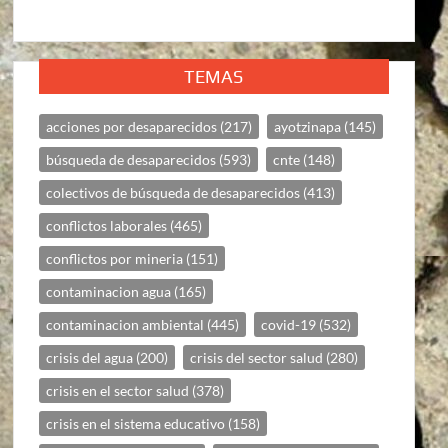
TEMAS
acciones por desaparecidos
(217)
ayotzinapa
(145)
búsqueda de desaparecidos
(593)
cnte
(148)
colectivos de búsqueda de desaparecidos
(413)
conflictos laborales
(465)
conflictos por mineria
(151)
contaminacion agua
(165)
contaminacion ambiental
(445)
covid-19
(532)
crisis del agua
(200)
crisis del sector salud
(280)
crisis en el sector salud
(378)
crisis en el sistema educativo
(158)