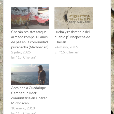
Cherán resiste: ataque
Lucha y resistencia del
armado rompe 14 años
pueblo p’urhépecha de
de paz en la comunidad
Cherán
purépecha (Michoacán)
24 mayo, 2016
2 julio, 2025
En "15. Cherán"
En "15. Cherán"
Asesinan a Guadalupe
Campanur, líder
comunitaria en Cherán,
Michoacán
18 enero, 2018
En "15. Cherán"