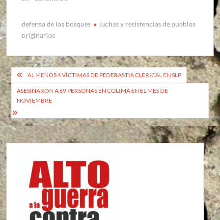
defensa de los bosques
luchas y resistencias de pueblos
originarios
Navegación
AL MENOS 4 VÍCTIMAS DE PEDERASTIA CLERICAL EN SLP
de
ASESINARON A 69 PERSONAS EN COLIMA EN EL MES DE
NOVIEMBRE
entradas