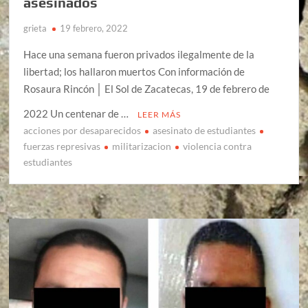
asesinados
grieta
19 febrero, 2022
Hace una semana fueron privados ilegalmente de la
libertad; los hallaron muertos Con información de
Rosaura Rincón │ El Sol de Zacatecas, 19 de febrero de
2022 Un centenar de …
LEER MÁS
acciones por desaparecidos
asesinato de estudiantes
fuerzas represivas
militarizacion
violencia contra
estudiantes