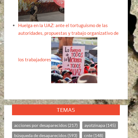
Huelga en la UAZ: ante el tortuguismo de las
autoridades, propuestas y trabajo organizativo de
los trabajadores
TEMAS
acciones por desaparecidos
(217)
ayotzinapa
(145)
búsqueda de desaparecidos
(593)
cnte
(148)