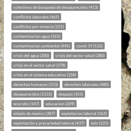
colectivos de búsqueda de desaparecidos
(413)
conflictos laborales
(465)
conflictos por mineria
(151)
contaminacion agua
(165)
contaminacion ambiental
(445)
covid-19
(532)
crisis del agua
(200)
crisis del sector salud
(280)
crisis en el sector salud
(378)
crisis en el sistema educativo
(158)
derechos humanos
(153)
derechos laborales
(480)
desaparecidos
(1131)
despojo
(355)
ecocidio
(147)
educacion
(209)
estado de mexico
(387)
explotacion laboral
(163)
explotación y precariedad laboral
(437)
ezln
(225)