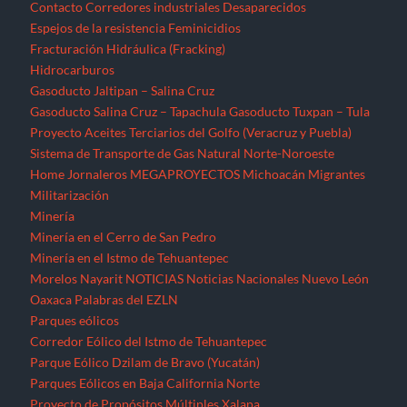
Contacto
Corredores industriales
Desaparecidos
Espejos de la resistencia
Feminicidios
Fracturación Hidráulica (Fracking)
Hidrocarburos
Gasoducto Jaltipan – Salina Cruz
Gasoducto Salina Cruz – Tapachula
Gasoducto Tuxpan – Tula
Proyecto Aceites Terciarios del Golfo (Veracruz y Puebla)
Sistema de Transporte de Gas Natural Norte-Noroeste
Home
Jornaleros
MEGAPROYECTOS
Michoacán
Migrantes
Militarización
Minería
Minería en el Cerro de San Pedro
Minería en el Istmo de Tehuantepec
Morelos
Nayarit
NOTICIAS
Noticias Nacionales
Nuevo León
Oaxaca
Palabras del EZLN
Parques eólicos
Corredor Eólico del Istmo de Tehuantepec
Parque Eólico Dzilam de Bravo (Yucatán)
Parques Eólicos en Baja California Norte
Proyecto de Propósitos Múltiples Xalapa