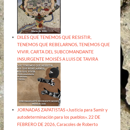
DILES QUE TENEMOS QUE RESISTIR,
TENEMOS QUE REBELARNOS, TENEMOS QUE
VIVIR. CARTA DEL SUBCOMANDANTE
INSURGENTE MOISÉS A LUIS DE TAVIRA
JORNADAS ZAPATISTAS «Justicia para Samir y
autodeterminación para los pueblos». 22 DE
FEBRERO DE 2026, Caracoles de Roberto