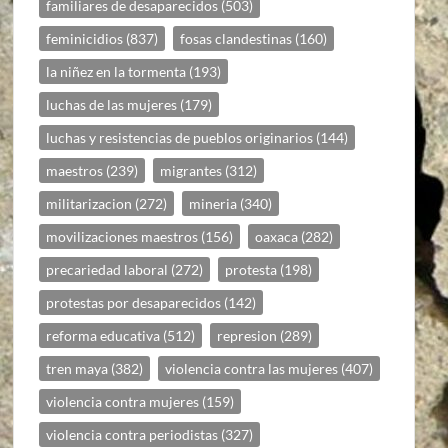
familiares de desaparecidos
(503)
feminicidios
(837)
fosas clandestinas
(160)
la niñez en la tormenta
(193)
luchas de las mujeres
(179)
luchas y resistencias de pueblos originarios
(144)
maestros
(239)
migrantes
(312)
militarizacion
(272)
mineria
(340)
movilizaciones maestros
(156)
oaxaca
(282)
precariedad laboral
(272)
protesta
(198)
protestas por desaparecidos
(142)
reforma educativa
(512)
represion
(289)
tren maya
(382)
violencia contra las mujeres
(407)
violencia contra mujeres
(159)
violencia contra periodistas
(327)