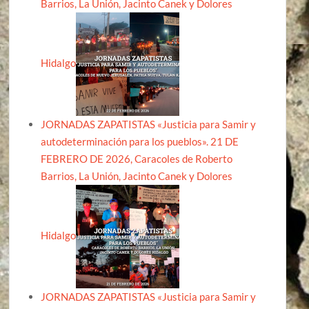
Barrios, La Unión, Jacinto Canek y Dolores
Hidalgo
JORNADAS ZAPATISTAS «Justicia para Samir y
autodeterminación para los pueblos». 21 DE
FEBRERO DE 2026, Caracoles de Roberto
Barrios, La Unión, Jacinto Canek y Dolores
Hidalgo
JORNADAS ZAPATISTAS «Justicia para Samir y