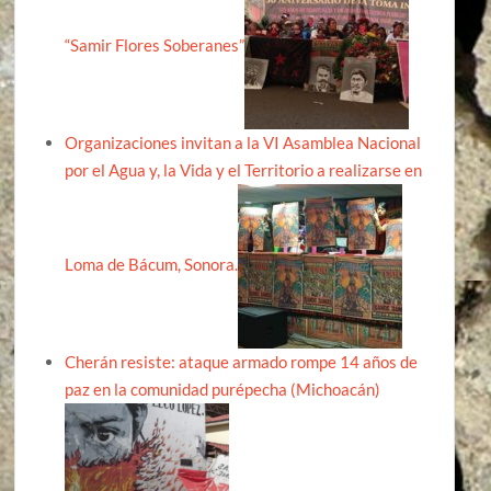
“Samir Flores Soberanes”
Organizaciones invitan a la VI Asamblea Nacional
por el Agua y, la Vida y el Territorio a realizarse en
Loma de Bácum, Sonora.
Cherán resiste: ataque armado rompe 14 años de
paz en la comunidad purépecha (Michoacán)