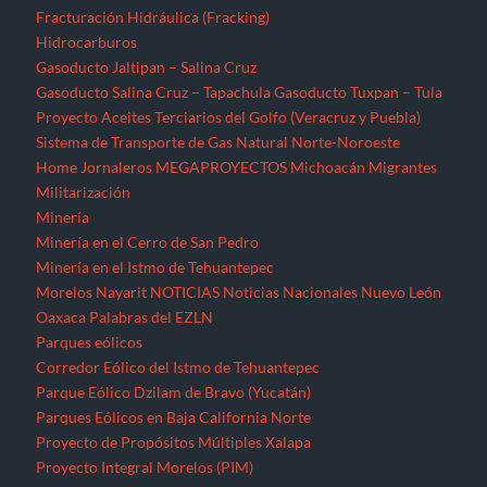
Fracturación Hidráulica (Fracking)
Hidrocarburos
Gasoducto Jaltipan – Salina Cruz
Gasoducto Salina Cruz – Tapachula
Gasoducto Tuxpan – Tula
Proyecto Aceites Terciarios del Golfo (Veracruz y Puebla)
Sistema de Transporte de Gas Natural Norte-Noroeste
Home
Jornaleros
MEGAPROYECTOS
Michoacán
Migrantes
Militarización
Minería
Minería en el Cerro de San Pedro
Minería en el Istmo de Tehuantepec
Morelos
Nayarit
NOTICIAS
Noticias Nacionales
Nuevo León
Oaxaca
Palabras del EZLN
Parques eólicos
Corredor Eólico del Istmo de Tehuantepec
Parque Eólico Dzilam de Bravo (Yucatán)
Parques Eólicos en Baja California Norte
Proyecto de Propósitos Múltiples Xalapa
Proyecto Integral Morelos (PIM)