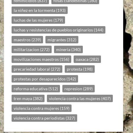
feminicidios
(837)
fosas clandestinas
(160)
la niñez en la tormenta
(193)
luchas de las mujeres
(179)
luchas y resistencias de pueblos originarios
(144)
maestros
(239)
migrantes
(312)
militarizacion
(272)
mineria
(340)
movilizaciones maestros
(156)
oaxaca
(282)
precariedad laboral
(272)
protesta
(198)
protestas por desaparecidos
(142)
reforma educativa
(512)
represion
(289)
tren maya
(382)
violencia contra las mujeres
(407)
violencia contra mujeres
(159)
violencia contra periodistas
(327)