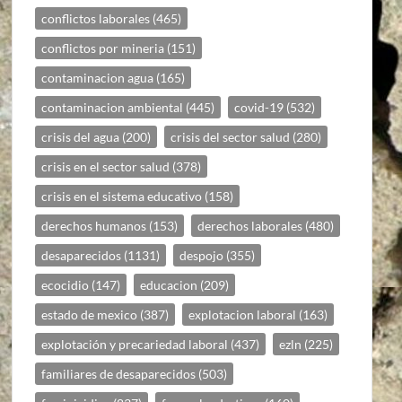
conflictos laborales
(465)
conflictos por mineria
(151)
contaminacion agua
(165)
contaminacion ambiental
(445)
covid-19
(532)
crisis del agua
(200)
crisis del sector salud
(280)
crisis en el sector salud
(378)
crisis en el sistema educativo
(158)
derechos humanos
(153)
derechos laborales
(480)
desaparecidos
(1131)
despojo
(355)
ecocidio
(147)
educacion
(209)
estado de mexico
(387)
explotacion laboral
(163)
explotación y precariedad laboral
(437)
ezln
(225)
familiares de desaparecidos
(503)