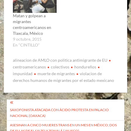
Matan y golpean a
migrantes
centroamericanos en
Tlaxcala, México
9 octubre, 2015
En "CINTILLO"
alineacion de AMLO con politica antimigrante de EU
centroamericanos
colectivos
hondureños
impunidad
muerte de migrantes
violacion de
derechos humanos de migrantes por el estado mexicano
Navegación
SAXOFONISTA ATACADA CON ÁCIDO PROTESTA EN PALACIO
de
NACIONAL (OAXACA)
entradas
ASESINAN A CINCO MUJERES TRANS EN UN MES EN MÉXICO; DOS
DE ELLAS DE EL SALTO Y TONALÁ (JALISCO)