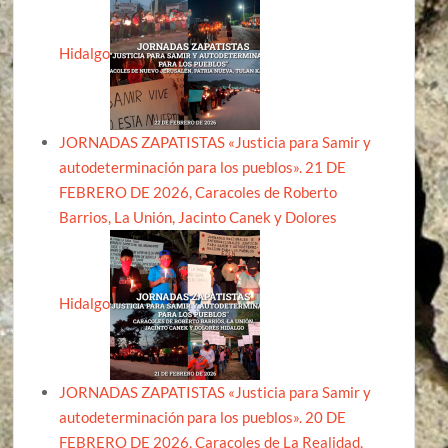
Hidalgo
JORNADAS ZAPATISTAS «Justicia para Samir y
autodeterminación para los pueblos». 21 DE
FEBRERO DE 2026, Caracoles de Roberto
Barrios, La Unión, Jacinto Canek y Dolores
Hidalgo
JORNADAS ZAPATISTAS «Justicia para Samir y
autodeterminación para los pueblos». 20 DE
FEBRERO DE 2026, Caracoles de La Realidad,