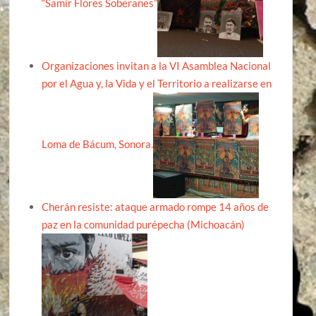
“Samir Flores Soberanes”
Organizaciones invitan a la VI Asamblea Nacional
por el Agua y, la Vida y el Territorio a realizarse en
Loma de Bácum, Sonora.
Cherán resiste: ataque armado rompe 14 años de
paz en la comunidad purépecha (Michoacán)