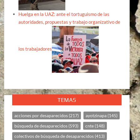
Huelga en la UAZ: ante el tortuguismo de las
autoridades, propuestas y trabajo organizativo de
los trabajadores
TEMAS
acciones por desaparecidos
(217)
ayotzinapa
(145)
búsqueda de desaparecidos
(593)
cnte
(148)
colectivos de búsqueda de desaparecidos
(413)