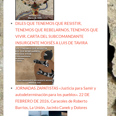
DILES QUE TENEMOS QUE RESISTIR,
TENEMOS QUE REBELARNOS, TENEMOS QUE
VIVIR. CARTA DEL SUBCOMANDANTE
INSURGENTE MOISÉS A LUIS DE TAVIRA
JORNADAS ZAPATISTAS «Justicia para Samir y
autodeterminación para los pueblos». 22 DE
FEBRERO DE 2026, Caracoles de Roberto
Barrios, La Unión, Jacinto Canek y Dolores