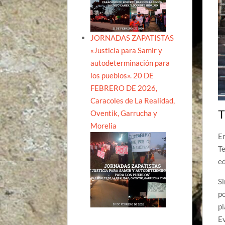
JORNADAS ZAPATISTAS
«Justicia para Samir y
autodeterminación para
los pueblos». 20 DE
FEBRERO DE 2026,
Caracoles de La Realidad,
T
Oventik, Garrucha y
Morelia
En
Te
ed
Si
po
pl
Ev