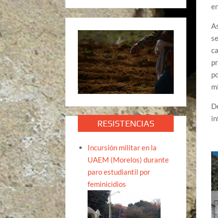
en
As
se
ca
pr
po
mi
De
in
RESISTENCIAS
Incursión militar en la
UAEM (Morelos) durante
paro estudiantil por
feminicidios