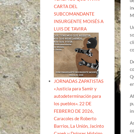
de
CARTA DEL
in
SUBCOMANDANTE
Mi
INSURGENTE MOISÉS A
Un
LUIS DE TAVIRA
so
cl
co
De
co
Qu
JORNADAS ZAPATISTAS
en
«Justicia para Samir y
Ah
autodeterminación para
pu
los pueblos». 22 DE
in
FEBRERO DE 2026,
Caracoles de Roberto
As
Barrios, La Unión, Jacinto
co
Canek y Dolores Hidalgo