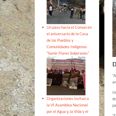
Un paso hacia el Común en
el aniversario de la Casa
de los Pueblos y
Comunidades Indígenas
“Samir Flores Soberanes”
D
“A
am
Un
Organizaciones invitan a
do
la VI Asamblea Nacional
pa
por el Agua y, la Vida y el
“E