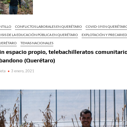
NTILLO
CONFLICTOS LABORALES EN QUERÉTARO
COVID-19 EN QUERÉTAR
ISIS DE LA EDUCACIÓN PÚBLICA EN QUERÉTARO
EXPLOTACIÓN Y PRECARIE
UERÉTARO
TEMAS NACIONALES
in espacio propio, telebachilleratos comunitari
bandono (Querétaro)
ieta
3 enero, 2021