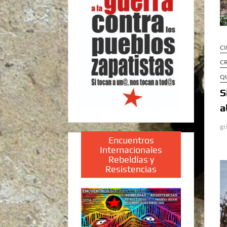
CI
CR
Q
S
a
gr
Encuentros
Internacionales
Rebeldías y
Resistencias