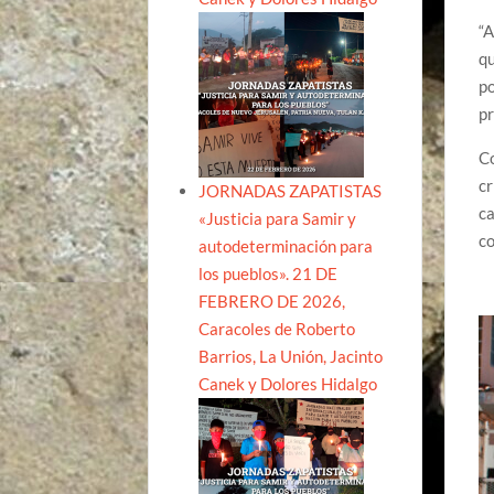
“A
qu
po
pr
Co
cr
JORNADAS ZAPATISTAS
ca
«Justicia para Samir y
co
autodeterminación para
los pueblos». 21 DE
FEBRERO DE 2026,
Caracoles de Roberto
Barrios, La Unión, Jacinto
Canek y Dolores Hidalgo