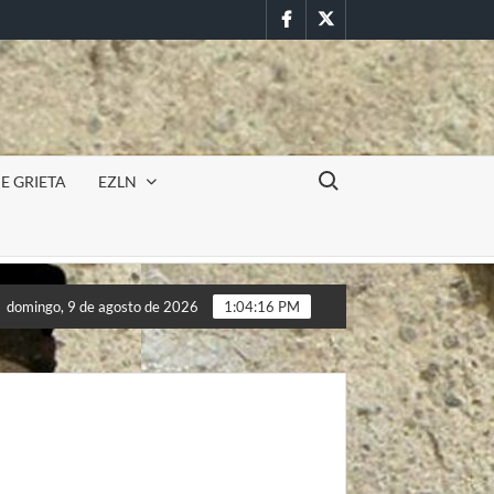
Facebook
Twitter
Buscar:
E GRIETA
EZLN
Incursión militar en la UAEM (Morelos) durante paro estudi
domingo, 9 de agosto de 2026
1:04:18 PM
Incursión militar en la UAEM (Morelos) durante paro estudi