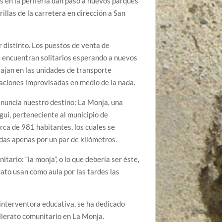
s en la periferia dan paso a nuevos parques
llas de la carretera en dirección a San
r distinto. Los puestos de venta de
se encuentran solitarios esperando a nuevos
viajan en las unidades de transporte
aciones improvisadas en medio de la nada.
anuncia nuestro destino: La Monja, una
gui, perteneciente al municipio de
ca de 981 habitantes, los cuales se
as apenas por un par de kilómetros.
itario: “la monja”, o lo que debería ser éste,
rato usan como aula por las tardes las
interventora educativa, se ha dedicado
llerato comunitario en La Monja.