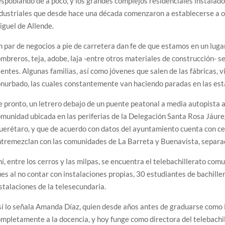
spoblando de a poco, y los grandes complejos residenciales instalado
dustriales que desde hace una década comenzaron a establecerse a ori
guel de Allende.
 par de negocios a pie de carretera dan fe de que estamos en un luga
mbreros, teja, adobe, laja -entre otros materiales de construcción- 
ientes. Algunas familias, así como jóvenes que salen de las fábricas, 
nurbado, las cuales constantemente van haciendo paradas en las est
 pronto, un letrero debajo de un puente peatonal a media autopista 
munidad ubicada en las periferias de la Delegación Santa Rosa Jáure
erétaro, y que de acuerdo con datos del ayuntamiento cuenta con cer
tremezclan con las comunidades de La Barreta y Buenavista, separad
í, entre los cerros y las milpas, se encuentra el telebachillerato comun
es al no contar con instalaciones propias, 30 estudiantes de bachille
stalaciones de la telesecundaria.
í lo señala Amanda Díaz, quien desde años antes de graduarse como 
mpletamente a la docencia, y hoy funge como directora del telebachi