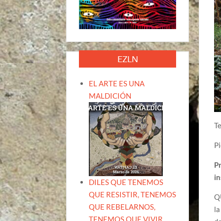
EZLN
EL ARTE ES UNA
MALDICIÓN
Te
Pi
P
in
DILES QUE TENEMOS
QUE RESISTIR, TENEMOS
QU
QUE REBELARNOS,
la
TENEMOS QUE VIVIR.