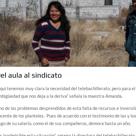
el aula al sindicato
quí tenemos muy clara la necesidad del telebachillerato, pero para e
bigüedad que nos deja a la deriva” señala la maestra Amanda.
o de las problemas desprendidos de esta falta de recursos e inversión
cente de los planteles. Pues de acuerdo con el testimonio de las y l
go de su salario, como el de sus compañeros, demora hasta un año.
s inadmisible esta situación”, agrega la directora del telebachillerato