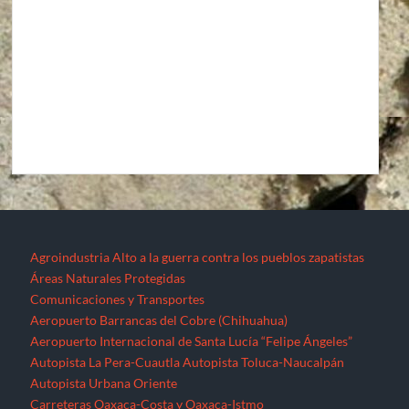
Agroindustria
Alto a la guerra contra los pueblos zapatistas
Áreas Naturales Protegidas
Comunicaciones y Transportes
Aeropuerto Barrancas del Cobre (Chihuahua)
Aeropuerto Internacional de Santa Lucía “Felipe Ángeles”
Autopista La Pera-Cuautla
Autopista Toluca-Naucalpán
Autopista Urbana Oriente
Carreteras Oaxaca-Costa y Oaxaca-Istmo