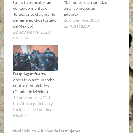
Colectivos protestan
402 mujeres asesinadas
colgando mantas en
en once meses en
Toluca ante el aumento
Edomex
de femenicidios (Estado
26 diciembre, 2019
de México)
En "CINTILLO"
22 noviembre, 2020
En "CINTILLO"
Despliegan fuerte
operativo ante marcha
contra feminicidios
(Estado de México)
14 noviembre, 2020
En "Abuso policiaco y
tortura en el Estado de
México"
feminicidios
luchas de las mujeres