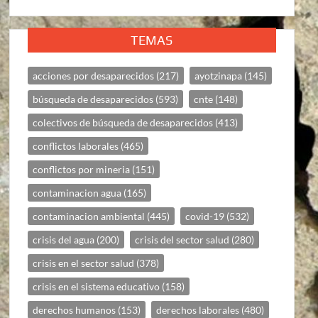
TEMAS
acciones por desaparecidos
(217)
ayotzinapa
(145)
búsqueda de desaparecidos
(593)
cnte
(148)
colectivos de búsqueda de desaparecidos
(413)
conflictos laborales
(465)
conflictos por mineria
(151)
contaminacion agua
(165)
contaminacion ambiental
(445)
covid-19
(532)
crisis del agua
(200)
crisis del sector salud
(280)
crisis en el sector salud
(378)
crisis en el sistema educativo
(158)
derechos humanos
(153)
derechos laborales
(480)