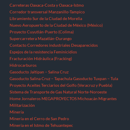
Carreteras Oaxaca-Costa y Oaxaca-Istmo
Corredor transversal Manzanillo-Tampico
Libramiento Sur de la Ciudad de Morelia
Nuevo Aeropuerto de la Ciudad de México (México)
Proyecto Cuyutlán-Puerto (Colima)
Supercarretera Mazatlán-Durango
Contacto
Corredores industriales
Desaparecidos
Espejos de la resistencia
Feminicidios
Fracturación Hidráulica (Fracking)
Hidrocarburos
Gasoducto Jaltipan – Salina Cruz
Gasoducto Salina Cruz – Tapachula
Gasoducto Tuxpan – Tula
Proyecto Aceites Terciarios del Golfo (Veracruz y Puebla)
Sistema de Transporte de Gas Natural Norte-Noroeste
Home
Jornaleros
MEGAPROYECTOS
Michoacán
Migrantes
Militarización
Minería
Minería en el Cerro de San Pedro
Minería en el Istmo de Tehuantepec