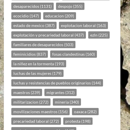
desaparecidos
(1131)
despojo
(355)
ecocidio
(147)
educacion
(209)
estado de mexico
(387)
explotacion laboral
(163)
explotación y precariedad laboral
(437)
ezln
(225)
familiares de desaparecidos
(503)
feminicidios
(837)
fosas clandestinas
(160)
la niñez en la tormenta
(193)
luchas de las mujeres
(179)
luchas y resistencias de pueblos originarios
(144)
maestros
(239)
migrantes
(312)
militarizacion
(272)
mineria
(340)
movilizaciones maestros
(156)
oaxaca
(282)
precariedad laboral
(272)
protesta
(198)