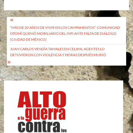
Navegación
“MÁS DE 20 AÑOS DE VIVIR EN LOS CAMPAMENTOS”: COMUNIDAD
de
OTOMÍ QUEMÓ MOBILIARIO DEL INPI ANTE FALTA DE DIÁLOGO
entradas
(CIUDAD DE MÉXICO)
JUAN CARLOS VENDÍA TAMALES EN CELAYA, AGENTES LO
DETUVIERON CON VIOLENCIA Y HORAS DESPUÉS MURIÓ