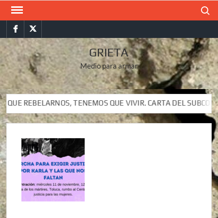
Saltar
Buscar
al
Facebook
Twitter
contenido
GRIETA
Medio para armar
, TENEMOS QUE VIVIR. CARTA DEL SUBCOMANDANTE INSURGEN
, TENEMOS QUE VIVIR. CARTA DEL SUBCOMANDANTE INSURGEN