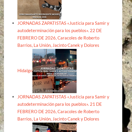
JORNADAS ZAPATISTAS «Justicia para Samir y
autodeterminación para los pueblos». 22 DE
FEBRERO DE 2026, Caracoles de Roberto
Barrios, La Unión, Jacinto Canek y Dolores
Hidalgo
JORNADAS ZAPATISTAS «Justicia para Samir y
autodeterminación para los pueblos». 21 DE
FEBRERO DE 2026, Caracoles de Roberto
Barrios, La Unión, Jacinto Canek y Dolores