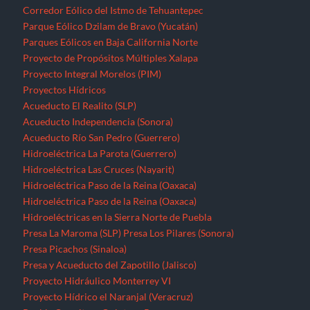
Hidroeléctrica Paso de la Reina (Oaxaca)
Hidroeléctrica Paso de la Reina (Oaxaca)
Hidroeléctricas en la Sierra Norte de Puebla
Presa La Maroma (SLP)
Presa Los Pilares (Sonora)
Presa Picachos (Sinaloa)
Presa y Acueducto del Zapotillo (Jalisco)
Proyecto Hidráulico Monterrey VI
Proyecto Hídrico el Naranjal (Veracruz)
Puebla
Querétaro
Quintana Roo
Recursos forestales
Extracción de maderas preciosas en Ostula (Michoacán)
San Luis Potosí
Seminario “El pensamiento crítico frente a la hidra
capitalista”
Sinaloa
Sonora
Tabasco
Tamaulipas
Tlaxcala
Tren Maya
Veracruz
Violencia contra periodistas
Yucatán
Zacatecas
Zonas de Desarrollo Económico y Social (ZODES) Ciudad de
México
¿Qué es un megaproyecto?