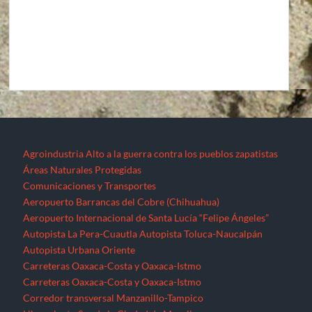
Comunicaciones y Transportes
Aeropuerto Barrancas del Cobre (Chihuahua)
Aeropuerto Internacional de Santa Lucía “Felipe Ángeles”
Autopista La Pera-Cuautla
Autopista Toluca-Naucalpán
Autopista Urbana Oriente
Carreteras Oaxaca-Costa y Oaxaca-Istmo
Carreteras Oaxaca-Costa y Oaxaca-Istmo
Corredor transversal Manzanillo-Tampico
Libramiento Sur de la Ciudad de Morelia
Nuevo Aeropuerto de la Ciudad de México (México)
Proyecto Cuyutlán-Puerto (Colima)
Supercarretera Mazatlán-Durango
Contacto
Corredores industriales
Desaparecidos
Espejos de la resistencia
Feminicidios
Fracturación Hidráulica (Fracking)
Hidrocarburos
Gasoducto Jaltipan – Salina Cruz
Gasoducto Salina Cruz – Tapachula
Gasoducto Tuxpan – Tula
Proyecto Aceites Terciarios del Golfo (Veracruz y Puebla)