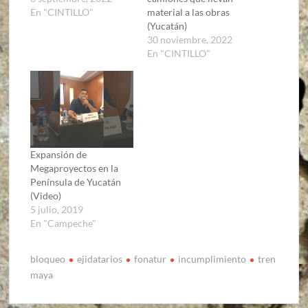
En "CINTILLO"
material a las obras
(Yucatán)
30 noviembre, 2022
En "CINTILLO"
Expansión de
Megaproyectos en la
Península de Yucatán
(Video)
5 julio, 2019
En "Campeche"
bloqueo
ejidatarios
fonatur
incumplimiento
tren
maya