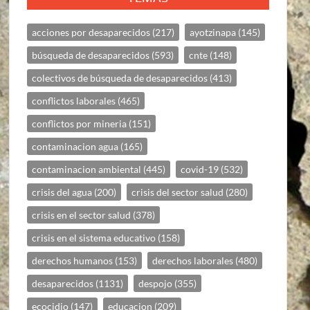
acciones por desaparecidos
(217)
ayotzinapa
(145)
búsqueda de desaparecidos
(593)
cnte
(148)
colectivos de búsqueda de desaparecidos
(413)
conflictos laborales
(465)
conflictos por mineria
(151)
contaminacion agua
(165)
contaminacion ambiental
(445)
covid-19
(532)
crisis del agua
(200)
crisis del sector salud
(280)
crisis en el sector salud
(378)
crisis en el sistema educativo
(158)
derechos humanos
(153)
derechos laborales
(480)
desaparecidos
(1131)
despojo
(355)
ecocidio
(147)
educacion
(209)