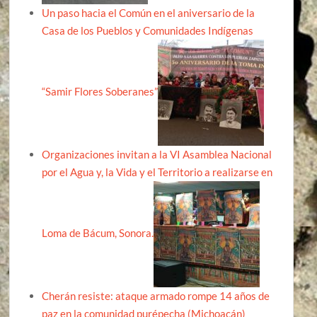
Un paso hacia el Común en el aniversario de la
Casa de los Pueblos y Comunidades Indígenas
“Samir Flores Soberanes”
Organizaciones invitan a la VI Asamblea Nacional
por el Agua y, la Vida y el Territorio a realizarse en
Loma de Bácum, Sonora.
Cherán resiste: ataque armado rompe 14 años de
paz en la comunidad purépecha (Michoacán)