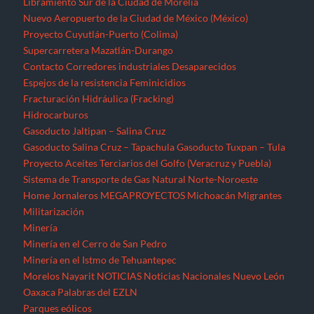
Sistema de Transporte de Gas Natural Norte-Noroeste
Home
Jornaleros
MEGAPROYECTOS
Michoacán
Migrantes
Militarización
Minería
Minería en el Cerro de San Pedro
Minería en el Istmo de Tehuantepec
Morelos
Nayarit
NOTICIAS
Noticias Nacionales
Nuevo León
Oaxaca
Palabras del EZLN
Parques eólicos
Corredor Eólico del Istmo de Tehuantepec
Parque Eólico Dzilam de Bravo (Yucatán)
Parques Eólicos en Baja California Norte
Proyecto de Propósitos Múltiples Xalapa
Proyecto Integral Morelos (PIM)
Proyectos Hídricos
Acueducto El Realito (SLP)
Acueducto Independencia (Sonora)
Acueducto Río San Pedro (Guerrero)
Hidroeléctrica La Parota (Guerrero)
Hidroeléctrica Las Cruces (Nayarit)