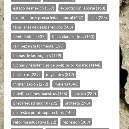
estado de mexico
(387)
explotacion laboral
(163)
explotación y precariedad laboral
(437)
ezln
(225)
familiares de desaparecidos
(503)
feminicidios
(837)
fosas clandestinas
(160)
la niñez en la tormenta
(193)
luchas de las mujeres
(179)
luchas y resistencias de pueblos originarios
(144)
maestros
(239)
migrantes
(312)
militarizacion
(272)
mineria
(340)
movilizaciones maestros
(156)
oaxaca
(282)
precariedad laboral
(272)
protesta
(198)
protestas por desaparecidos
(142)
reforma educativa
(512)
represion
(289)