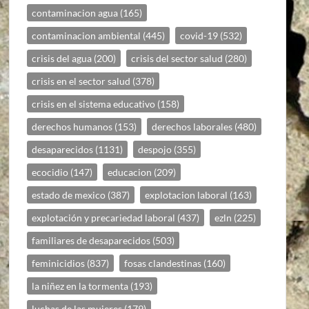
contaminacion agua
(165)
contaminacion ambiental
(445)
covid-19
(532)
crisis del agua
(200)
crisis del sector salud
(280)
crisis en el sector salud
(378)
crisis en el sistema educativo
(158)
derechos humanos
(153)
derechos laborales
(480)
desaparecidos
(1131)
despojo
(355)
ecocidio
(147)
educacion
(209)
estado de mexico
(387)
explotacion laboral
(163)
explotación y precariedad laboral
(437)
ezln
(225)
familiares de desaparecidos
(503)
feminicidios
(837)
fosas clandestinas
(160)
la niñez en la tormenta
(193)
luchas de las mujeres
(179)