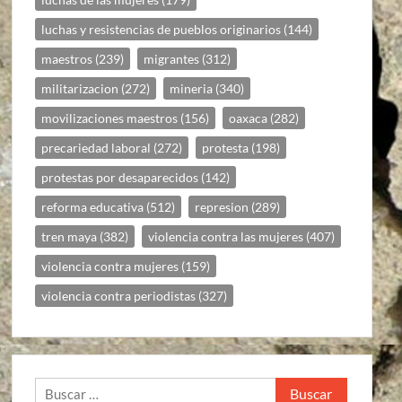
luchas y resistencias de pueblos originarios
(144)
maestros
(239)
migrantes
(312)
militarizacion
(272)
mineria
(340)
movilizaciones maestros
(156)
oaxaca
(282)
precariedad laboral
(272)
protesta
(198)
protestas por desaparecidos
(142)
reforma educativa
(512)
represion
(289)
tren maya
(382)
violencia contra las mujeres
(407)
violencia contra mujeres
(159)
violencia contra periodistas
(327)
Buscar: