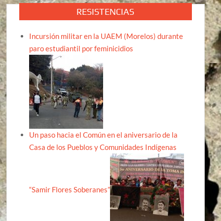
RESISTENCIAS
Incursión militar en la UAEM (Morelos) durante
paro estudiantil por feminicidios
Un paso hacia el Común en el aniversario de la
Casa de los Pueblos y Comunidades Indígenas
“Samir Flores Soberanes”