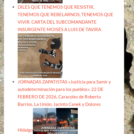
DILES QUE TENEMOS QUE RESISTIR,
TENEMOS QUE REBELARNOS, TENEMOS QUE
VIVIR. CARTA DEL SUBCOMANDANTE
INSURGENTE MOISÉS A LUIS DE TAVIRA
JORNADAS ZAPATISTAS «Justicia para Samir y
autodeterminación para los pueblos». 22 DE
FEBRERO DE 2026, Caracoles de Roberto
Barrios, La Unión, Jacinto Canek y Dolores
Hidalgo