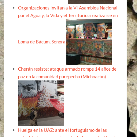
Organizaciones invitan a la VI Asamblea Nacional
por el Agua y, la Vida y el Territorio a realizarse en
Loma de Bácum, Sonora.
Cherán resiste: ataque armado rompe 14 años de
paz en la comunidad purépecha (Michoacán)
Huelga en la UAZ: ante el tortuguismo de las