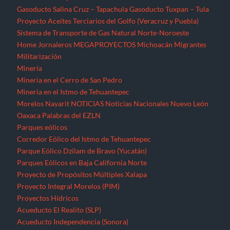
Gasoducto Salina Cruz – Tapachula
Gasoducto Tuxpan – Tula
Proyecto Aceites Terciarios del Golfo (Veracruz y Puebla)
Sistema de Transporte de Gas Natural Norte-Noroeste
Home
Jornaleros
MEGAPROYECTOS
Michoacán
Migrantes
Militarización
Minería
Minería en el Cerro de San Pedro
Minería en el Istmo de Tehuantepec
Morelos
Nayarit
NOTICIAS
Noticias Nacionales
Nuevo León
Oaxaca
Palabras del EZLN
Parques eólicos
Corredor Eólico del Istmo de Tehuantepec
Parque Eólico Dzilam de Bravo (Yucatán)
Parques Eólicos en Baja California Norte
Proyecto de Propósitos Múltiples Xalapa
Proyecto Integral Morelos (PIM)
Proyectos Hídricos
Acueducto El Realito (SLP)
Acueducto Independencia (Sonora)