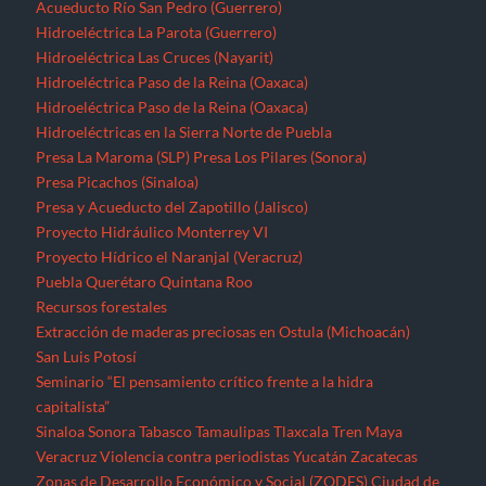
Acueducto Río San Pedro (Guerrero)
Hidroeléctrica La Parota (Guerrero)
Hidroeléctrica Las Cruces (Nayarit)
Hidroeléctrica Paso de la Reina (Oaxaca)
Hidroeléctrica Paso de la Reina (Oaxaca)
Hidroeléctricas en la Sierra Norte de Puebla
Presa La Maroma (SLP)
Presa Los Pilares (Sonora)
Presa Picachos (Sinaloa)
Presa y Acueducto del Zapotillo (Jalisco)
Proyecto Hidráulico Monterrey VI
Proyecto Hídrico el Naranjal (Veracruz)
Puebla
Querétaro
Quintana Roo
Recursos forestales
Extracción de maderas preciosas en Ostula (Michoacán)
San Luis Potosí
Seminario “El pensamiento crítico frente a la hidra
capitalista”
Sinaloa
Sonora
Tabasco
Tamaulipas
Tlaxcala
Tren Maya
Veracruz
Violencia contra periodistas
Yucatán
Zacatecas
Zonas de Desarrollo Económico y Social (ZODES) Ciudad de