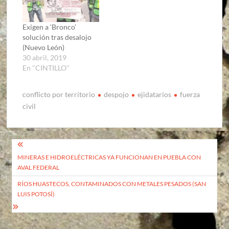
Exigen a ‘Bronco’
solución tras desalojo
(Nuevo León)
30 abril, 2019
En "CINTILLO"
conflicto por territorio
despojo
ejidatarios
fuerza
civil
Navegación
MINERAS E HIDROELÉCTRICAS YA FUNCIONAN EN PUEBLA CON
de
AVAL FEDERAL
entradas
RÍOS HUASTECOS, CONTAMINADOS CON METALES PESADOS (SAN
LUIS POTOSÍ)