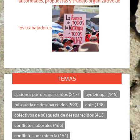
autoridades, propuestas y trabajo organizativo de
los trabajadores
TEMAS
acciones por desaparecidos
(217)
ayotzinapa
(145)
búsqueda de desaparecidos
(593)
cnte
(148)
colectivos de búsqueda de desaparecidos
(413)
conflictos laborales
(465)
conflictos por mineria
(151)