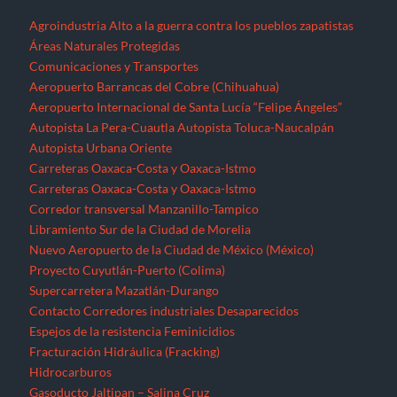
Agroindustria
Alto a la guerra contra los pueblos zapatistas
Áreas Naturales Protegidas
Comunicaciones y Transportes
Aeropuerto Barrancas del Cobre (Chihuahua)
Aeropuerto Internacional de Santa Lucía “Felipe Ángeles”
Autopista La Pera-Cuautla
Autopista Toluca-Naucalpán
Autopista Urbana Oriente
Carreteras Oaxaca-Costa y Oaxaca-Istmo
Carreteras Oaxaca-Costa y Oaxaca-Istmo
Corredor transversal Manzanillo-Tampico
Libramiento Sur de la Ciudad de Morelia
Nuevo Aeropuerto de la Ciudad de México (México)
Proyecto Cuyutlán-Puerto (Colima)
Supercarretera Mazatlán-Durango
Contacto
Corredores industriales
Desaparecidos
Espejos de la resistencia
Feminicidios
Fracturación Hidráulica (Fracking)
Hidrocarburos
Gasoducto Jaltipan – Salina Cruz