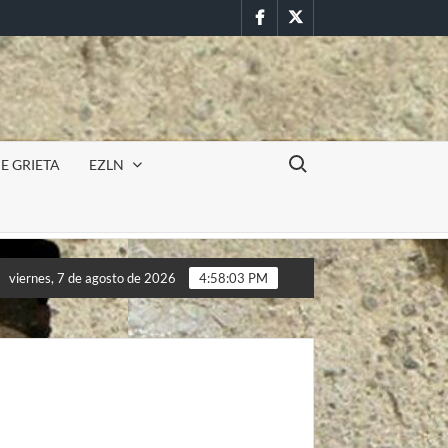
Facebook
Twitter
Buscar:
E GRIETA
EZLN
 militar en la UAEM (Morelos) durante paro estudiantil por femin
viernes, 7 de agosto de 2026
4:58:05 PM
 militar en la UAEM (Morelos) durante paro estudiantil por femin