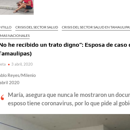
NTILLO
CRISIS DEL SECTOR SALUD
CRISIS DEL SECTOR SALUD EN TAMAULIPA
EMAS NACIONALES
No he recibido un trato digno”: Esposa de caso
Tamaulipas)
ieta
3 abril, 2020
ablo Reyes/Milenio
abril 2020
María, asegura que nunca le mostraron un docu
esposo tiene coronavirus, por lo que pide al gob