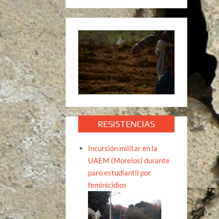
RESISTENCIAS
Incursión militar en la
UAEM (Morelos) durante
paro estudiantil por
feminicidios