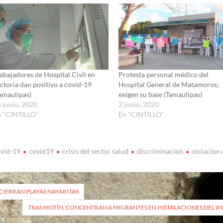
abajadores de Hospital Civil en
Protesta personal médico del
ctoria dan positivo a covid-19
Hospital General de Matamoros;
amaulipas)
exigen su base (Tamaulipas)
 junio, 2020
2 junio, 2020
n "CINTILLO"
En "CINTILLO"
vid-19
covid19
crisis del sector salud
discriminacion
violacion
vegación
CIERRAN PLAYAS NAYARITAS
TRAS MOTÍN, CONCENTRAN A MIGRANTES EN INSTALACIONES DEL INM