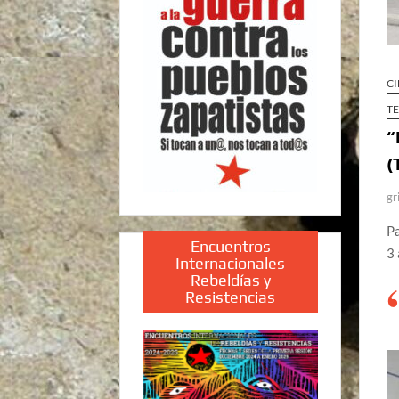
CI
T
“
(
gr
P
Encuentros
3 
Internacionales
Rebeldías y
Resistencias