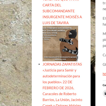
tr
CARTA DEL
ne
SUBCOMANDANTE
INSURGENTE MOISÉS A
El
LUIS DE TAVIRA
ha
Ma
pi
pa
Ca
JORNADAS ZAPATISTAS
G
«Justicia para Samir y
ht
autodeterminación para
los pueblos». 22 DE
Co
FEBRERO DE 2026,
Caracoles de Roberto
Barrios, La Unión, Jacinto
Canek y Dolores Hidalgo