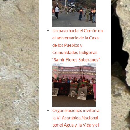
Un paso hacia el Común en
el aniversario de la Casa
de los Pueblos y
Comunidades Indígenas
“Samir Flores Soberanes”
Organizaciones invitan a
la VI Asamblea Nacional
por el Agua y, la Vida y el