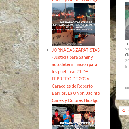
Tr
Vi
JORNADAS ZAPATISTAS
(T
«Justicia para Samir y
24
autodeterminación para
E
los pueblos». 21 DE
FEBRERO DE 2026,
Caracoles de Roberto
co
Barrios, La Unión, Jacinto
Canek y Dolores Hidalgo
Na
de