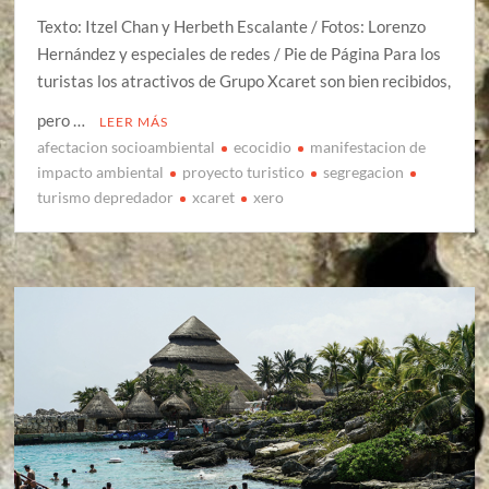
Texto: Itzel Chan y Herbeth Escalante / Fotos: Lorenzo
Hernández y especiales de redes / Pie de Página Para los
turistas los atractivos de Grupo Xcaret son bien recibidos,
pero …
LEER MÁS
afectacion socioambiental
ecocidio
manifestacion de
impacto ambiental
proyecto turistico
segregacion
turismo depredador
xcaret
xero