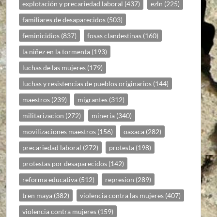
explotación y precariedad laboral
(437)
ezln
(225)
familiares de desaparecidos
(503)
feminicidios
(837)
fosas clandestinas
(160)
la niñez en la tormenta
(193)
luchas de las mujeres
(179)
luchas y resistencias de pueblos originarios
(144)
maestros
(239)
migrantes
(312)
militarizacion
(272)
mineria
(340)
movilizaciones maestros
(156)
oaxaca
(282)
precariedad laboral
(272)
protesta
(198)
protestas por desaparecidos
(142)
reforma educativa
(512)
represion
(289)
tren maya
(382)
violencia contra las mujeres
(407)
violencia contra mujeres
(159)