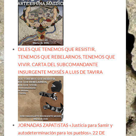
DILES QUE TENEMOS QUE RESISTIR,
TENEMOS QUE REBELARNOS, TENEMOS QUE
VIVIR. CARTA DEL SUBCOMANDANTE
INSURGENTE MOISÉS A LUIS DE TAVIRA
JORNADAS ZAPATISTAS «Justicia para Samir y
autodeterminación para los pueblos». 22 DE