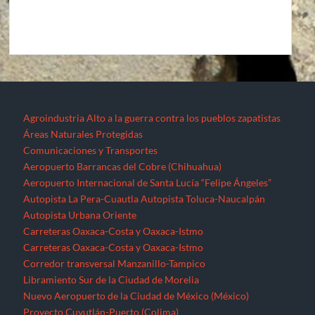
Agroindustria
Alto a la guerra contra los pueblos zapatistas
Áreas Naturales Protegidas
Comunicaciones y Transportes
Aeropuerto Barrancas del Cobre (Chihuahua)
Aeropuerto Internacional de Santa Lucía “Felipe Ángeles”
Autopista La Pera-Cuautla
Autopista Toluca-Naucalpán
Autopista Urbana Oriente
Carreteras Oaxaca-Costa y Oaxaca-Istmo
Carreteras Oaxaca-Costa y Oaxaca-Istmo
Corredor transversal Manzanillo-Tampico
Libramiento Sur de la Ciudad de Morelia
Nuevo Aeropuerto de la Ciudad de México (México)
Proyecto Cuyutlán-Puerto (Colima)