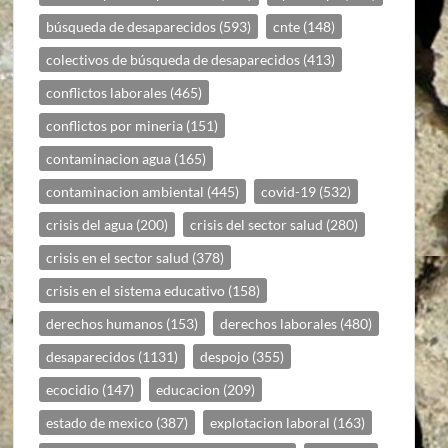
búsqueda de desaparecidos
(593)
cnte
(148)
colectivos de búsqueda de desaparecidos
(413)
conflictos laborales
(465)
conflictos por mineria
(151)
contaminacion agua
(165)
contaminacion ambiental
(445)
covid-19
(532)
crisis del agua
(200)
crisis del sector salud
(280)
crisis en el sector salud
(378)
crisis en el sistema educativo
(158)
derechos humanos
(153)
derechos laborales
(480)
desaparecidos
(1131)
despojo
(355)
ecocidio
(147)
educacion
(209)
estado de mexico
(387)
explotacion laboral
(163)