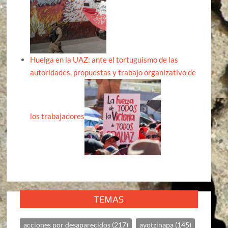
Huelga en la UAZ: ante el tortuguismo de las
autoridades, propuestas y trabajo organizativo de
los trabajadores
TEMAS
acciones por desaparecidos
(217)
ayotzinapa
(145)