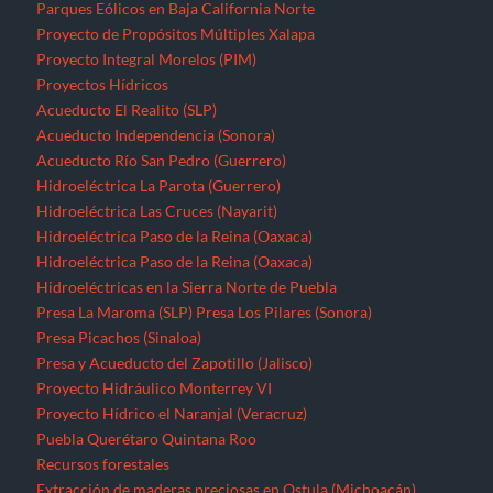
Parques Eólicos en Baja California Norte
Proyecto de Propósitos Múltiples Xalapa
Proyecto Integral Morelos (PIM)
Proyectos Hídricos
Acueducto El Realito (SLP)
Acueducto Independencia (Sonora)
Acueducto Río San Pedro (Guerrero)
Hidroeléctrica La Parota (Guerrero)
Hidroeléctrica Las Cruces (Nayarit)
Hidroeléctrica Paso de la Reina (Oaxaca)
Hidroeléctrica Paso de la Reina (Oaxaca)
Hidroeléctricas en la Sierra Norte de Puebla
Presa La Maroma (SLP)
Presa Los Pilares (Sonora)
Presa Picachos (Sinaloa)
Presa y Acueducto del Zapotillo (Jalisco)
Proyecto Hidráulico Monterrey VI
Proyecto Hídrico el Naranjal (Veracruz)
Puebla
Querétaro
Quintana Roo
Recursos forestales
Extracción de maderas preciosas en Ostula (Michoacán)