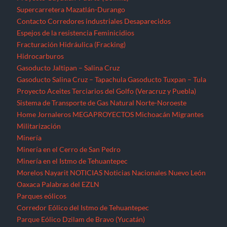
Supercarretera Mazatlán-Durango
Contacto
Corredores industriales
Desaparecidos
Espejos de la resistencia
Feminicidios
Fracturación Hidráulica (Fracking)
Hidrocarburos
Gasoducto Jaltipan – Salina Cruz
Gasoducto Salina Cruz – Tapachula
Gasoducto Tuxpan – Tula
Proyecto Aceites Terciarios del Golfo (Veracruz y Puebla)
Sistema de Transporte de Gas Natural Norte-Noroeste
Home
Jornaleros
MEGAPROYECTOS
Michoacán
Migrantes
Militarización
Minería
Minería en el Cerro de San Pedro
Minería en el Istmo de Tehuantepec
Morelos
Nayarit
NOTICIAS
Noticias Nacionales
Nuevo León
Oaxaca
Palabras del EZLN
Parques eólicos
Corredor Eólico del Istmo de Tehuantepec
Parque Eólico Dzilam de Bravo (Yucatán)