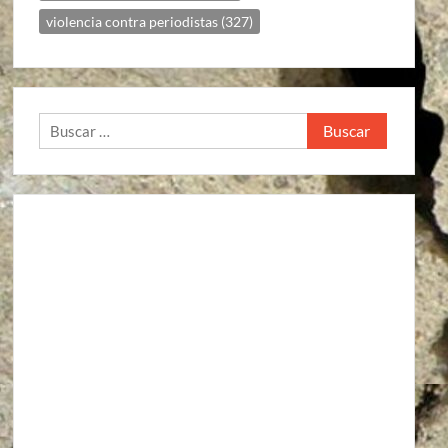
violencia contra periodistas
(327)
Buscar: