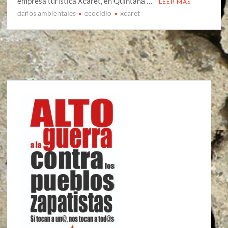
empresa turística Xcaret, en Quintana …
LEER MÁS
daños ambientales
ecocidio
xcaret