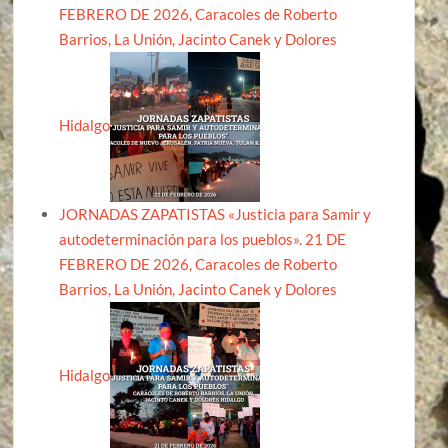
FEBRERO DE 2026, Caracoles de Roberto
Barrios, La Unión, Jacinto Canek y Dolores
Hidalgo
JORNADAS ZAPATISTAS «Justicia para Samir y
autodeterminación para los pueblos». 21 DE
FEBRERO DE 2026, Caracoles de Roberto
Barrios, La Unión, Jacinto Canek y Dolores
Hidalgo