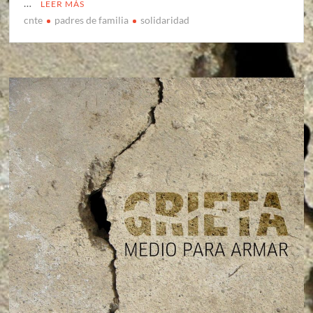
…
LEER MÁS
cnte
padres de familia
solidaridad