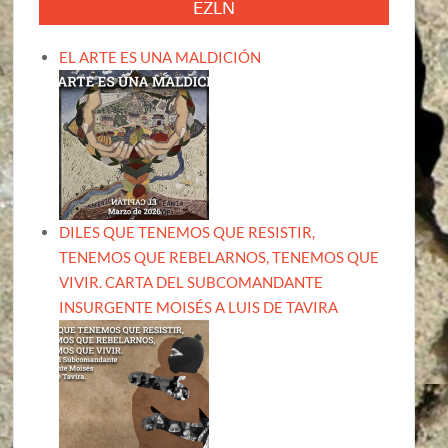
EZLN
EL ARTE ES UNA MALDICIÓN
DILES QUE TENEMOS QUE RESISTIR,
TENEMOS QUE REBELARNOS, TENEMOS QUE
VIVIR. CARTA DEL SUBCOMANDANTE
INSURGENTE MOISÉS A LUIS DE TAVIRA