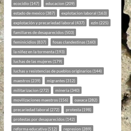
ecocidio
(147)
educacion
(209)
estado de mexico
(387)
explotacion laboral
(163)
explotación y precariedad laboral
(437)
ezln
(225)
familiares de desaparecidos
(503)
feminicidios
(837)
fosas clandestinas
(160)
la niñez en la tormenta
(193)
luchas de las mujeres
(179)
luchas y resistencias de pueblos originarios
(144)
maestros
(239)
migrantes
(312)
militarizacion
(272)
mineria
(340)
movilizaciones maestros
(156)
oaxaca
(282)
precariedad laboral
(272)
protesta
(198)
protestas por desaparecidos
(142)
reforma educativa
(512)
represion
(289)