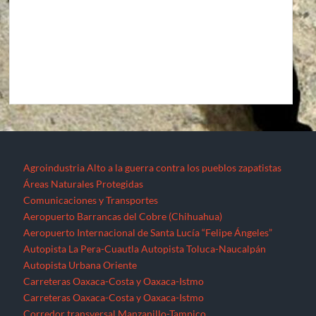
Agroindustria
Alto a la guerra contra los pueblos zapatistas
Áreas Naturales Protegidas
Comunicaciones y Transportes
Aeropuerto Barrancas del Cobre (Chihuahua)
Aeropuerto Internacional de Santa Lucía “Felipe Ángeles”
Autopista La Pera-Cuautla
Autopista Toluca-Naucalpán
Autopista Urbana Oriente
Carreteras Oaxaca-Costa y Oaxaca-Istmo
Carreteras Oaxaca-Costa y Oaxaca-Istmo
Corredor transversal Manzanillo-Tampico