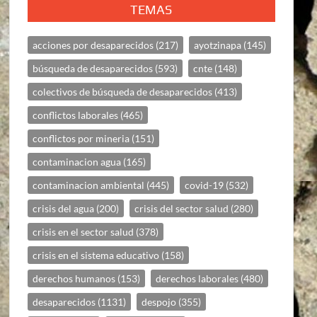
TEMAS
acciones por desaparecidos
(217)
ayotzinapa
(145)
búsqueda de desaparecidos
(593)
cnte
(148)
colectivos de búsqueda de desaparecidos
(413)
conflictos laborales
(465)
conflictos por mineria
(151)
contaminacion agua
(165)
contaminacion ambiental
(445)
covid-19
(532)
crisis del agua
(200)
crisis del sector salud
(280)
crisis en el sector salud
(378)
crisis en el sistema educativo
(158)
derechos humanos
(153)
derechos laborales
(480)
desaparecidos
(1131)
despojo
(355)