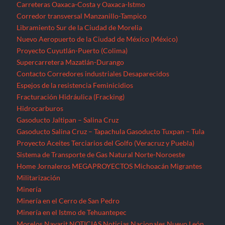
Gasoducto Salina Cruz – Tapachula
Gasoducto Tuxpan – Tula
Proyecto Aceites Terciarios del Golfo (Veracruz y Puebla)
Sistema de Transporte de Gas Natural Norte-Noroeste
Home
Jornaleros
MEGAPROYECTOS
Michoacán
Migrantes
Militarización
Minería
Minería en el Cerro de San Pedro
Minería en el Istmo de Tehuantepec
Morelos
Nayarit
NOTICIAS
Noticias Nacionales
Nuevo León
Oaxaca
Palabras del EZLN
Parques eólicos
Corredor Eólico del Istmo de Tehuantepec
Parque Eólico Dzilam de Bravo (Yucatán)
Parques Eólicos en Baja California Norte
Proyecto de Propósitos Múltiples Xalapa
Proyecto Integral Morelos (PIM)
Proyectos Hídricos
Acueducto El Realito (SLP)
Acueducto Independencia (Sonora)
Acueducto Río San Pedro (Guerrero)