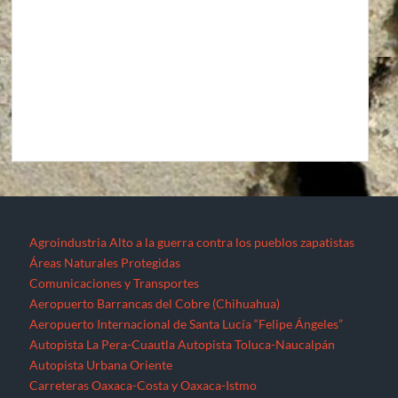
Agroindustria
Alto a la guerra contra los pueblos zapatistas
Áreas Naturales Protegidas
Comunicaciones y Transportes
Aeropuerto Barrancas del Cobre (Chihuahua)
Aeropuerto Internacional de Santa Lucía “Felipe Ángeles”
Autopista La Pera-Cuautla
Autopista Toluca-Naucalpán
Autopista Urbana Oriente
Carreteras Oaxaca-Costa y Oaxaca-Istmo
Carreteras Oaxaca-Costa y Oaxaca-Istmo
Corredor transversal Manzanillo-Tampico
Libramiento Sur de la Ciudad de Morelia
Nuevo Aeropuerto de la Ciudad de México (México)
Proyecto Cuyutlán-Puerto (Colima)
Supercarretera Mazatlán-Durango
Contacto
Corredores industriales
Desaparecidos
Espejos de la resistencia
Feminicidios
Fracturación Hidráulica (Fracking)
Hidrocarburos
Gasoducto Jaltipan – Salina Cruz