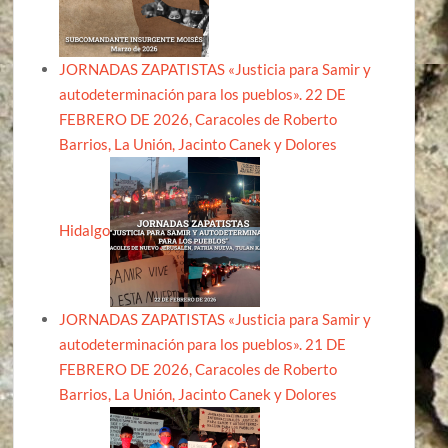
JORNADAS ZAPATISTAS «Justicia para Samir y
autodeterminación para los pueblos». 22 DE
FEBRERO DE 2026, Caracoles de Roberto
Barrios, La Unión, Jacinto Canek y Dolores
Hidalgo
JORNADAS ZAPATISTAS «Justicia para Samir y
autodeterminación para los pueblos». 21 DE
FEBRERO DE 2026, Caracoles de Roberto
Barrios, La Unión, Jacinto Canek y Dolores