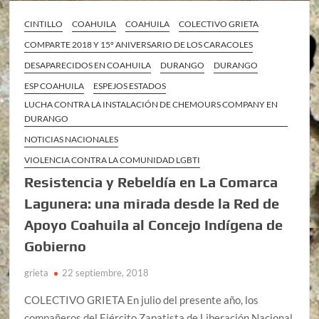
CINTILLO
COAHUILA
COAHUILA
COLECTIVO GRIETA
COMPARTE 2018 Y 15º ANIVERSARIO DE LOS CARACOLES
DESAPARECIDOS EN COAHUILA
DURANGO
DURANGO
ESP COAHUILA
ESPEJOS ESTADOS
LUCHA CONTRA LA INSTALACIÓN DE CHEMOURS COMPANY EN
DURANGO
NOTICIAS NACIONALES
VIOLENCIA CONTRA LA COMUNIDAD LGBTI
Resistencia y Rebeldía en La Comarca
Lagunera: una mirada desde la Red de
Apoyo Coahuila al Concejo Indígena de
Gobierno
grieta
22 septiembre, 2018
COLECTIVO GRIETA En julio del presente año, los
compañeros del Ejército Zapatista de Liberación Nacional