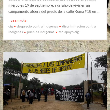
miércoles 19 de septiembre, a un año de vivir en un
campamento afuera del predio de la calle Roma #18 en …
LEER MÁS
cig
desprecio contra indigenas
discriminacion contra
indigenas
pueblos indigenas
red apoyo cig