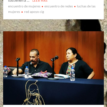
sostienen a …
LEER MÁS
encuentro de mujeres
encuentro de redes
luchas de las
mujeres
red apoyo cig