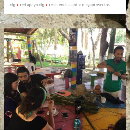
cig
red apoyo cig
resistencia contra megaproyectos