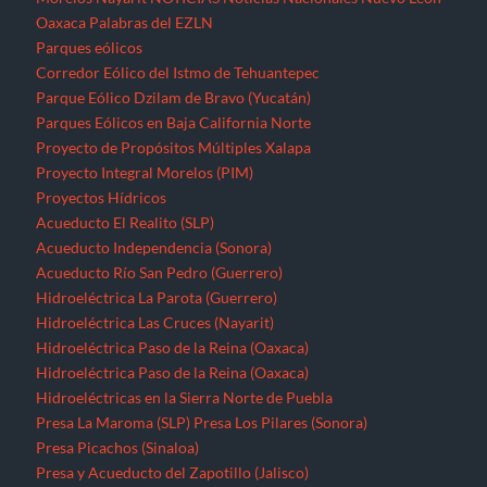
Hidroeléctrica La Parota (Guerrero)
Hidroeléctrica Las Cruces (Nayarit)
Hidroeléctrica Paso de la Reina (Oaxaca)
Hidroeléctrica Paso de la Reina (Oaxaca)
Hidroeléctricas en la Sierra Norte de Puebla
Presa La Maroma (SLP)
Presa Los Pilares (Sonora)
Presa Picachos (Sinaloa)
Presa y Acueducto del Zapotillo (Jalisco)
Proyecto Hidráulico Monterrey VI
Proyecto Hídrico el Naranjal (Veracruz)
Puebla
Querétaro
Quintana Roo
Recursos forestales
Extracción de maderas preciosas en Ostula (Michoacán)
San Luis Potosí
Seminario “El pensamiento crítico frente a la hidra
capitalista”
Sinaloa
Sonora
Tabasco
Tamaulipas
Tlaxcala
Tren Maya
Veracruz
Violencia contra periodistas
Yucatán
Zacatecas
Zonas de Desarrollo Económico y Social (ZODES) Ciudad de