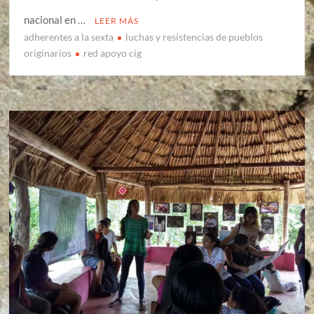
nacional en …
LEER MÁS
adherentes a la sexta
luchas y resistencias de pueblos
originarios
red apoyo cig