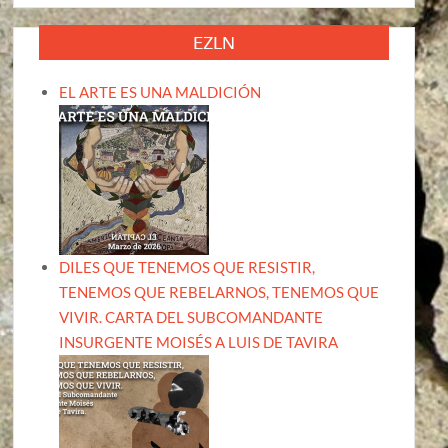
EZLN
EL ARTE ES UNA MALDICIÓN
DILES QUE TENEMOS QUE RESISTIR,
TENEMOS QUE REBELARNOS, TENEMOS QUE
VIVIR. CARTA DEL SUBCOMANDANTE
INSURGENTE MOISÉS A LUIS DE TAVIRA