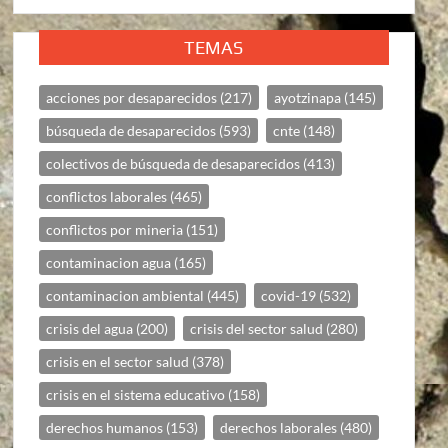
TEMAS
acciones por desaparecidos
(217)
ayotzinapa
(145)
búsqueda de desaparecidos
(593)
cnte
(148)
colectivos de búsqueda de desaparecidos
(413)
conflictos laborales
(465)
conflictos por mineria
(151)
contaminacion agua
(165)
contaminacion ambiental
(445)
covid-19
(532)
crisis del agua
(200)
crisis del sector salud
(280)
crisis en el sector salud
(378)
crisis en el sistema educativo
(158)
derechos humanos
(153)
derechos laborales
(480)