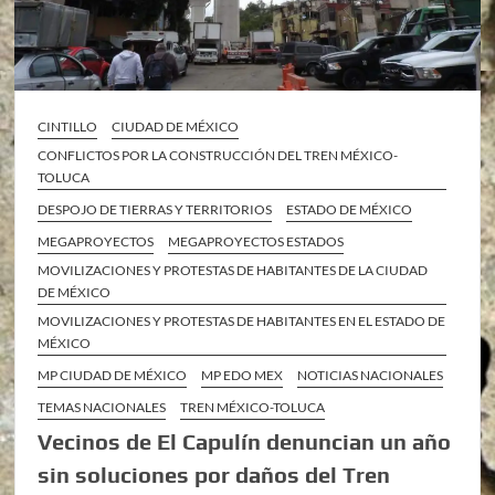
CINTILLO
CIUDAD DE MÉXICO
CONFLICTOS POR LA CONSTRUCCIÓN DEL TREN MÉXICO-
TOLUCA
DESPOJO DE TIERRAS Y TERRITORIOS
ESTADO DE MÉXICO
MEGAPROYECTOS
MEGAPROYECTOS ESTADOS
MOVILIZACIONES Y PROTESTAS DE HABITANTES DE LA CIUDAD
DE MÉXICO
MOVILIZACIONES Y PROTESTAS DE HABITANTES EN EL ESTADO DE
MÉXICO
MP CIUDAD DE MÉXICO
MP EDO MEX
NOTICIAS NACIONALES
TEMAS NACIONALES
TREN MÉXICO-TOLUCA
Vecinos de El Capulín denuncian un año
sin soluciones por daños del Tren