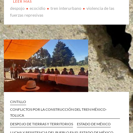
LEER MÁS
despojo
ecocidio
tren interurbano
violencia de las
fuerzas represivas
CINTILLO
CONFLICTOS POR LA CONSTRUCCIÓN DEL TREN MÉXICO-
TOLUCA
DESPOJO DE TIERRAS Y TERRITORIOS
ESTADO DE MÉXICO
LUCHA Y RESISTENCIA DEL PUEBLO EN EL ESTADO DE MÉXICO