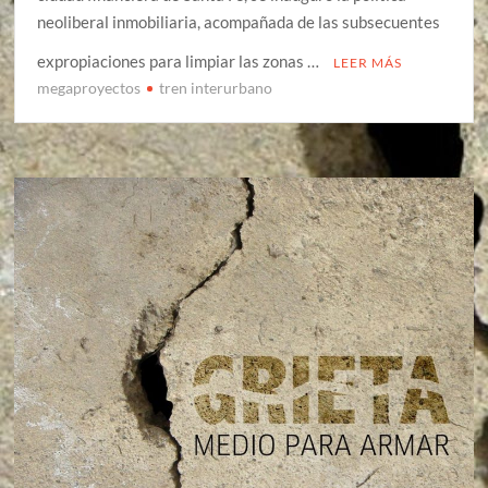
neoliberal inmobiliaria, acompañada de las subsecuentes
expropiaciones para limpiar las zonas …
LEER MÁS
megaproyectos
tren interurbano