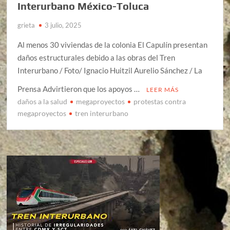
Interurbano México-Toluca
grieta
3 julio, 2025
Al menos 30 viviendas de la colonia El Capulín presentan
daños estructurales debido a las obras del Tren
Interurbano / Foto/ Ignacio Huitzil Aurelio Sánchez / La
Prensa Advirtieron que los apoyos …
LEER MÁS
daños a la salud
megaproyectos
protestas contra
megaproyectos
tren interurbano