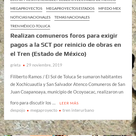
MEGAPROYECTOS
MEGAPROYECTOS ESTADOS
MP EDO MEX
NOTICIAS NACIONALES
TEMAS NACIONALES
TREN MÉXICO-TOLUCA
Realizan comuneros foros para exigir
pagos a la SCT por reinicio de obras en
el Tren (Estado de México)
grieta
29 noviembre, 2019
Filiberto Ramos / El Sol de Toluca Se sumaron habitantes
de Xochicuautla y San Salvador Atenco Comuneros de San
Juan Coapanoaya, municipio de Ocoyoacac, realizaron un
foro para discutir los …
LEER MÁS
despojo
megaproyecto
tren interurbano