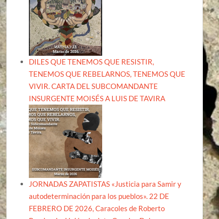
DILES QUE TENEMOS QUE RESISTIR,
TENEMOS QUE REBELARNOS, TENEMOS QUE
VIVIR. CARTA DEL SUBCOMANDANTE
INSURGENTE MOISÉS A LUIS DE TAVIRA
JORNADAS ZAPATISTAS «Justicia para Samir y
autodeterminación para los pueblos». 22 DE
FEBRERO DE 2026, Caracoles de Roberto