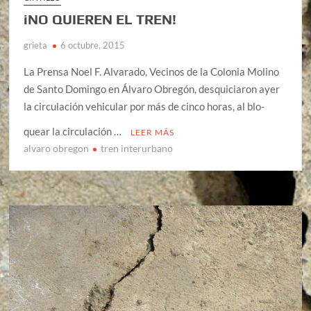
iNO QUIEREN EL TREN!
grieta
6 octubre, 2015
La Prensa Noel F. Al­va­ra­do, Ve­ci­nos de la Co­lo­nia Mo­li­no
de San­to Do­min­go en Ál­va­ro Obre­gón, des­qui­cia­ron ayer
la cir­cu­la­ción ve­hi­cu­lar por más de cin­co ho­ras, al blo­
quear la cir­cu­la­ción …
LEER MÁS
alvaro obregon
tren interurbano