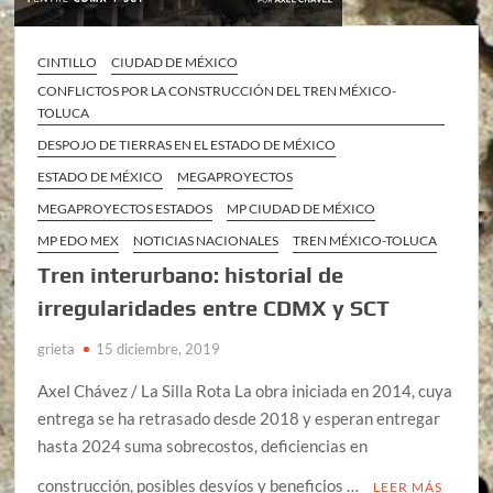
CINTILLO
CIUDAD DE MÉXICO
CONFLICTOS POR LA CONSTRUCCIÓN DEL TREN MÉXICO-
TOLUCA
DESPOJO DE TIERRAS EN EL ESTADO DE MÉXICO
ESTADO DE MÉXICO
MEGAPROYECTOS
MEGAPROYECTOS ESTADOS
MP CIUDAD DE MÉXICO
MP EDO MEX
NOTICIAS NACIONALES
TREN MÉXICO-TOLUCA
Tren interurbano: historial de
irregularidades entre CDMX y SCT
grieta
15 diciembre, 2019
Axel Chávez / La Silla Rota La obra iniciada en 2014, cuya
entrega se ha retrasado desde 2018 y esperan entregar
hasta 2024 suma sobrecostos, deficiencias en
construcción, posibles desvíos y beneficios …
LEER MÁS