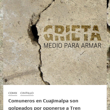
CDMX
CINTILLO
Comuneros en Cuajimalpa son
golpeados por oponerse a Tren