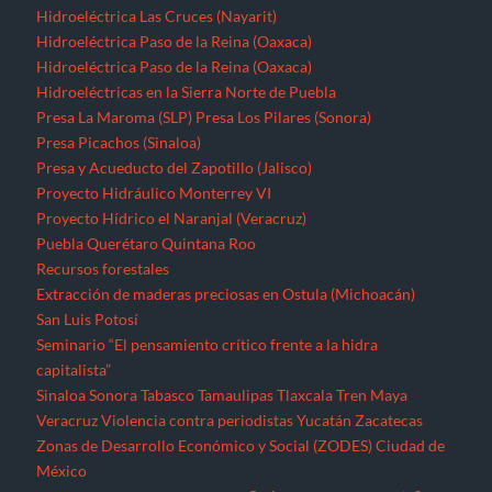
Hidroeléctrica Las Cruces (Nayarit)
Hidroeléctrica Paso de la Reina (Oaxaca)
Hidroeléctrica Paso de la Reina (Oaxaca)
Hidroeléctricas en la Sierra Norte de Puebla
Presa La Maroma (SLP)
Presa Los Pilares (Sonora)
Presa Picachos (Sinaloa)
Presa y Acueducto del Zapotillo (Jalisco)
Proyecto Hidráulico Monterrey VI
Proyecto Hídrico el Naranjal (Veracruz)
Puebla
Querétaro
Quintana Roo
Recursos forestales
Extracción de maderas preciosas en Ostula (Michoacán)
San Luis Potosí
Seminario “El pensamiento crítico frente a la hidra
capitalista”
Sinaloa
Sonora
Tabasco
Tamaulipas
Tlaxcala
Tren Maya
Veracruz
Violencia contra periodistas
Yucatán
Zacatecas
Zonas de Desarrollo Económico y Social (ZODES) Ciudad de
México