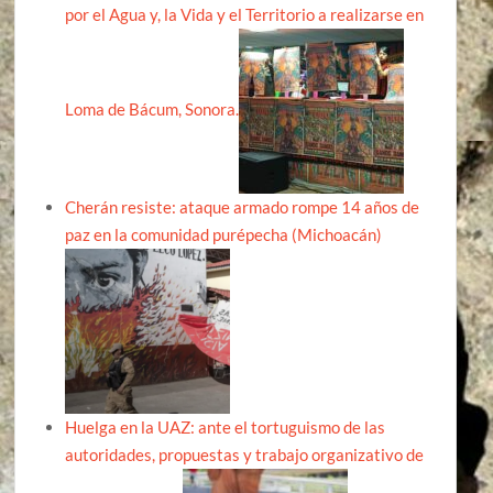
por el Agua y, la Vida y el Territorio a realizarse en
Loma de Bácum, Sonora.
Cherán resiste: ataque armado rompe 14 años de
paz en la comunidad purépecha (Michoacán)
Huelga en la UAZ: ante el tortuguismo de las
autoridades, propuestas y trabajo organizativo de