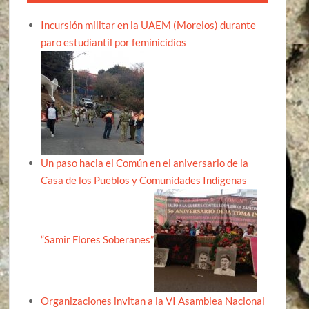
Incursión militar en la UAEM (Morelos) durante
paro estudiantil por feminicidios
Un paso hacia el Común en el aniversario de la
Casa de los Pueblos y Comunidades Indígenas
“Samir Flores Soberanes”
Organizaciones invitan a la VI Asamblea Nacional