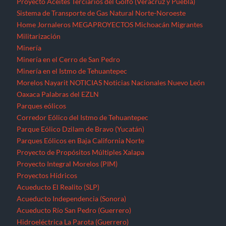
Proyecto Aceites Terciarios del Golfo (Veracruz y Puebla)
Sistema de Transporte de Gas Natural Norte-Noroeste
Home
Jornaleros
MEGAPROYECTOS
Michoacán
Migrantes
Militarización
Minería
Minería en el Cerro de San Pedro
Minería en el Istmo de Tehuantepec
Morelos
Nayarit
NOTICIAS
Noticias Nacionales
Nuevo León
Oaxaca
Palabras del EZLN
Parques eólicos
Corredor Eólico del Istmo de Tehuantepec
Parque Eólico Dzilam de Bravo (Yucatán)
Parques Eólicos en Baja California Norte
Proyecto de Propósitos Múltiples Xalapa
Proyecto Integral Morelos (PIM)
Proyectos Hídricos
Acueducto El Realito (SLP)
Acueducto Independencia (Sonora)
Acueducto Río San Pedro (Guerrero)
Hidroeléctrica La Parota (Guerrero)