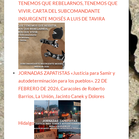
TENEMOS QUE REBELARNOS, TENEMOS QUE
VIVIR. CARTA DEL SUBCOMANDANTE
INSURGENTE MOISÉS A LUIS DE TAVIRA
JORNADAS ZAPATISTAS «Justicia para Samir y
autodeterminación para los pueblos». 22 DE
FEBRERO DE 2026, Caracoles de Roberto
Barrios, La Unión, Jacinto Canek y Dolores
Hidalgo