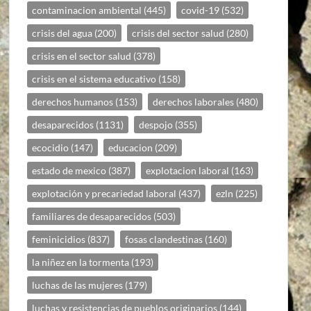
contaminacion ambiental
(445)
covid-19
(532)
crisis del agua
(200)
crisis del sector salud
(280)
crisis en el sector salud
(378)
crisis en el sistema educativo
(158)
derechos humanos
(153)
derechos laborales
(480)
desaparecidos
(1131)
despojo
(355)
ecocidio
(147)
educacion
(209)
estado de mexico
(387)
explotacion laboral
(163)
explotación y precariedad laboral
(437)
ezln
(225)
familiares de desaparecidos
(503)
feminicidios
(837)
fosas clandestinas
(160)
la niñez en la tormenta
(193)
luchas de las mujeres
(179)
luchas y resistencias de pueblos originarios
(144)