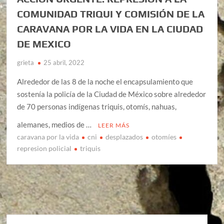
COMUNIDAD TRIQUI Y COMISIÓN DE LA
CARAVANA POR LA VIDA EN LA CIUDAD
DE MEXICO
grieta
25 abril, 2022
Alrededor de las 8 de la noche el encapsulamiento que
sostenía la policía de la Ciudad de México sobre alrededor
de 70 personas indígenas triquis, otomís, nahuas,
alemanes, medios de …
LEER MÁS
caravana por la vida
cni
desplazados
otomíes
represion policial
triquis