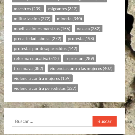
maestros
(239)
migrantes
(312)
militarizacion
(272)
mineria
(340)
movilizaciones maestros
(156)
oaxaca
(282)
precariedad laboral
(272)
protesta
(198)
protestas por desaparecidos
(142)
reforma educativa
(512)
represion
(289)
tren maya
(382)
violencia contra las mujeres
(407)
violencia contra mujeres
(159)
violencia contra periodistas
(327)
Buscar: