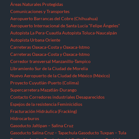
Áreas Naturales Protegidas
Comunicaciones y Transportes
Aeropuerto Barrancas del Cobre (Chihuahua)
Aeropuerto Internacional de Santa Lucía “Felipe Ángeles”
Autopista La Pera-Cuautla
Autopista Toluca-Naucalpán
Autopista Urbana Oriente
Carreteras Oaxaca-Costa y Oaxaca-Istmo
Carreteras Oaxaca-Costa y Oaxaca-Istmo
Corredor transversal Manzanillo-Tampico
Libramiento Sur de la Ciudad de Morelia
Nuevo Aeropuerto de la Ciudad de México (México)
Proyecto Cuyutlán-Puerto (Colima)
Supercarretera Mazatlán-Durango
Contacto
Corredores industriales
Desaparecidos
Espejos de la resistencia
Feminicidios
Fracturación Hidráulica (Fracking)
Hidrocarburos
Gasoducto Jaltipan – Salina Cruz
Gasoducto Salina Cruz – Tapachula
Gasoducto Tuxpan – Tula