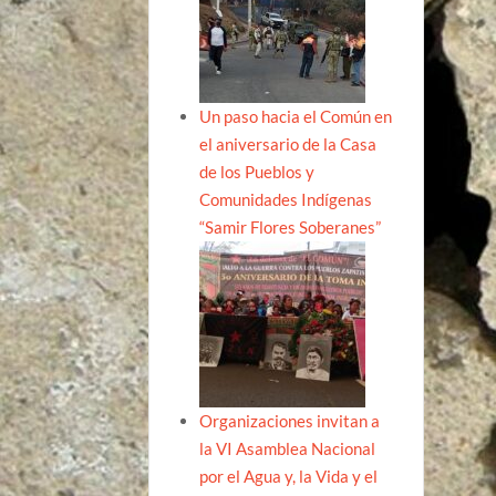
Un paso hacia el Común en
el aniversario de la Casa
de los Pueblos y
Comunidades Indígenas
“Samir Flores Soberanes”
Organizaciones invitan a
la VI Asamblea Nacional
por el Agua y, la Vida y el