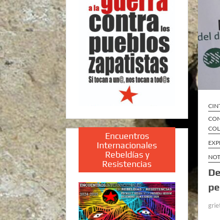
CIN
CON
COL
Encuentros
EXP
Internacionales
Rebeldías y
NOT
Resistencias
De
pe
grie