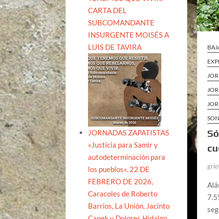
CARTA DEL
SUBCOMANDANTE
INSURGENTE MOISÉS A
LUIS DE TAVIRA
BAJ
EXP
JOR
JOR
JOR
SO
Só
JORNADAS ZAPATISTAS
«Justicia para Samir y
cu
autodeterminación para
grie
los pueblos». 22 DE
FEBRERO DE 2026,
Alá
Caracoles de Roberto
7.5
Barrios, La Unión, Jacinto
seg
Canek y Dolores Hidalgo