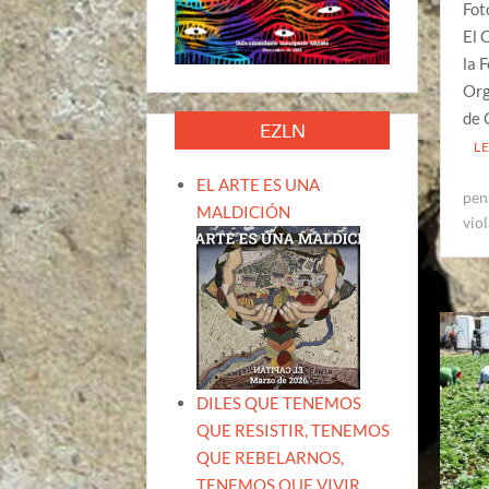
Fot
El 
la 
Org
de 
EZLN
L
EL ARTE ES UNA
pen
MALDICIÓN
vio
DILES QUE TENEMOS
QUE RESISTIR, TENEMOS
QUE REBELARNOS,
TENEMOS QUE VIVIR.