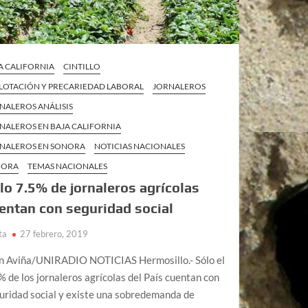
A CALIFORNIA
CINTILLO
LOTACIÓN Y PRECARIEDAD LABORAL
JORNALEROS
NALEROS ANÁLISIS
NALEROS EN BAJA CALIFORNIA
NALEROS EN SONORA
NOTICIAS NACIONALES
NORA
TEMAS NACIONALES
lo 7.5% de jornaleros agrícolas
entan con seguridad social
ta
27 febrero, 2019
n Aviña/UNIRADIO NOTICIAS Hermosillo.- Sólo el
% de los jornaleros agrícolas del País cuentan con
uridad social y existe una sobredemanda de