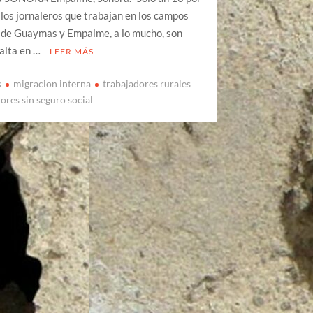
 los jornaleros que trabajan en los campos
s de Guaymas y Empalme, a lo mucho, son
alta en …
LEER MÁS
s
migracion interna
trabajadores rurales
ores sin seguro social