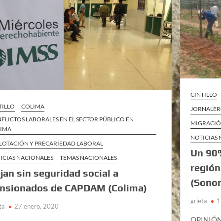
CINTILLO
TILLO
COLIMA
JORNALE
FLICTOS LABORALES EN EL SECTOR PÚBLICO EN
MIGRACIÓ
IMA
NOTICIAS
LOTACIÓN Y PRECARIEDAD LABORAL
Un 90%
ICIAS NACIONALES
TEMAS NACIONALES
región
jan sin seguridad social a
(Sonor
nsionados de CAPDAM (Colima)
grieta
1
ta
27 enero, 2020
OPINIÓN 