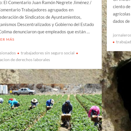
o: El Comentario Juan Ramón Negrete Jiménez /
ciento de
Comentario Trabajadores agrupados en
agrícola
Federación de Sindicatos de Ayuntamientos,
dados de 
anismos Descentralizados y Gobierno del Estado
Colima denunciaron que empleados que están …
jornalero
EER MÁS
trabajad
sionados
trabajadores sin seguro social
lacion de derechos laborales