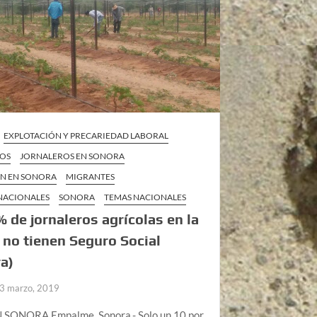
EXPLOTACIÓN Y PRECARIEDAD LABORAL
ROS
JORNALEROS EN SONORA
N EN SONORA
MIGRANTES
 NACIONALES
SONORA
TEMAS NACIONALES
 de jornaleros agrícolas en la
 no tienen Seguro Social
a)
3 marzo, 2019
SONORA Empalme, Sonora.- Solo un 10 por