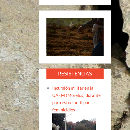
RESISTENCIAS
Incursión militar en la
UAEM (Morelos) durante
paro estudiantil por
feminicidios