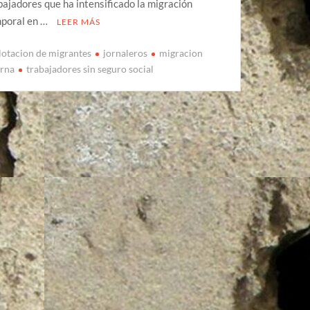
bajadores que ha intensificado la migración
poral en …
LEER MÁS
lotacion de migrantes
jornaleros
migracion
erna
trabajadores sin seguro social