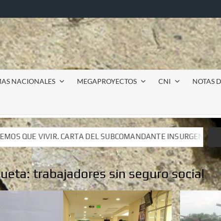
MAS NACIONALES
MEGAPROYECTOS
CNI
NOTAS D
UBCOMANDANTE INSURGENTE MOISÉS A LUIS DE TAVIRA
UBCOMANDANTE INSURGENTE MOISÉS A LUIS DE TAVIRA
queta:
trabajadores sin seguro social