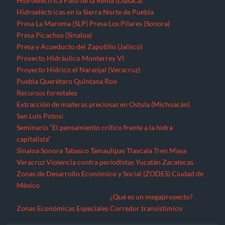
Hidroeléctrica Paso de la Reina (Oaxaca)
Hidroeléctricas en la Sierra Norte de Puebla
Presa La Maroma (SLP)
Presa Los Pilares (Sonora)
Presa Picachos (Sinaloa)
Presa y Acueducto del Zapotillo (Jalisco)
Proyecto Hidráulico Monterrey VI
Proyecto Hídrico el Naranjal (Veracruz)
Puebla
Querétaro
Quintana Roo
Recursos forestales
Extracción de maderas preciosas en Ostula (Michoacán)
San Luis Potosí
Seminario “El pensamiento crítico frente a la hidra
capitalista”
Sinaloa
Sonora
Tabasco
Tamaulipas
Tlaxcala
Tren Maya
Veracruz
Violencia contra periodistas
Yucatán
Zacatecas
Zonas de Desarrollo Económico y Social (ZODES) Ciudad de
México
¿Qué es un megaproyecto?
Zonas Económicas Especiales
Corredor transístimico