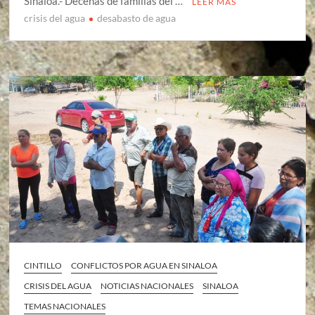
Sinaloa.- Decenas de familias del …
LEER MÁS
crisis del agua
desabasto de agua
CINTILLO
CONFLICTOS POR AGUA EN SINALOA
CRISIS DEL AGUA
NOTICIAS NACIONALES
SINALOA
TEMAS NACIONALES