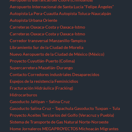
Aeropuerto Internacional de Santa Lucía “Felipe Ángeles”
Autopista La Pera-Cuautla
Autopista Toluca-Naucalpán
Autopista Urbana Oriente
Carreteras Oaxaca-Costa y Oaxaca-Istmo
Carreteras Oaxaca-Costa y Oaxaca-Istmo
Corredor transversal Manzanillo-Tampico
Libramiento Sur de la Ciudad de Morelia
Nuevo Aeropuerto de la Ciudad de México (México)
Proyecto Cuyutlán-Puerto (Colima)
Supercarretera Mazatlán-Durango
Contacto
Corredores industriales
Desaparecidos
Espejos de la resistencia
Feminicidios
Fracturación Hidráulica (Fracking)
Hidrocarburos
Gasoducto Jaltipan – Salina Cruz
Gasoducto Salina Cruz – Tapachula
Gasoducto Tuxpan – Tula
Proyecto Aceites Terciarios del Golfo (Veracruz y Puebla)
Sistema de Transporte de Gas Natural Norte-Noroeste
Home
Jornaleros
MEGAPROYECTOS
Michoacán
Migrantes