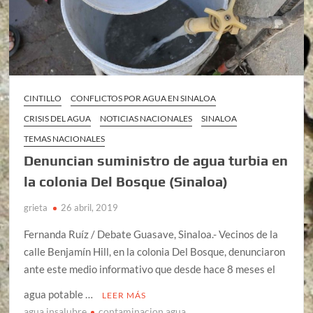
CINTILLO
CONFLICTOS POR AGUA EN SINALOA
CRISIS DEL AGUA
NOTICIAS NACIONALES
SINALOA
TEMAS NACIONALES
Denuncian suministro de agua turbia en
la colonia Del Bosque (Sinaloa)
grieta
26 abril, 2019
Fernanda Ruíz / Debate Guasave, Sinaloa.- Vecinos de la
calle Benjamín Hill, en la colonia Del Bosque, denunciaron
ante este medio informativo que desde hace 8 meses el
agua potable …
LEER MÁS
agua insalubre
contaminacion agua