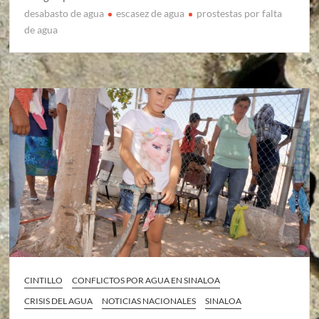
desabasto de agua
escasez de agua
prostestas por falta
de agua
CINTILLO
CONFLICTOS POR AGUA EN SINALOA
CRISIS DEL AGUA
NOTICIAS NACIONALES
SINALOA