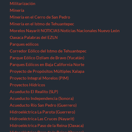
Militarización
Minería
Minería en el Cerro de San Pedro
Minería en el Istmo de Tehuantepec
Morelos
Nayarit
NOTICIAS
Noticias Nacionales
Nuevo León
Oaxaca
Palabras del EZLN
Parques eólicos
Corredor Eólico del Istmo de Tehuantepec
Parque Eólico Dzilam de Bravo (Yucatán)
Parques Eólicos en Baja California Norte
Proyecto de Propósitos Múltiples Xalapa
Proyecto Integral Morelos (PIM)
Proyectos Hídricos
Acueducto El Realito (SLP)
Acueducto Independencia (Sonora)
Acueducto Río San Pedro (Guerrero)
Hidroeléctrica La Parota (Guerrero)
Hidroeléctrica Las Cruces (Nayarit)
Hidroeléctrica Paso de la Reina (Oaxaca)