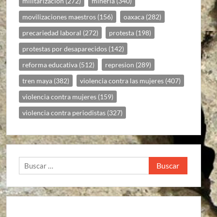
militarizacion
(272)
mineria
(340)
movilizaciones maestros
(156)
oaxaca
(282)
precariedad laboral
(272)
protesta
(198)
protestas por desaparecidos
(142)
reforma educativa
(512)
represion
(289)
tren maya
(382)
violencia contra las mujeres
(407)
violencia contra mujeres
(159)
violencia contra periodistas
(327)
Buscar: