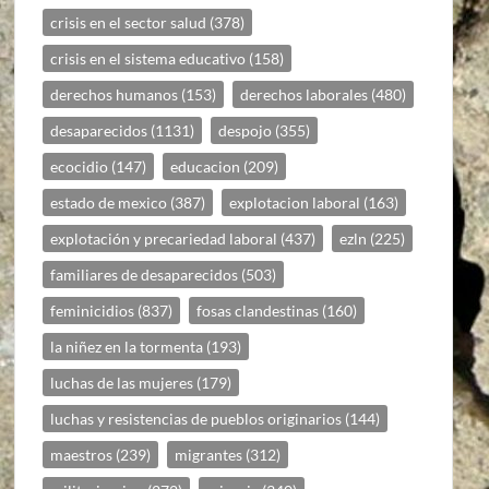
crisis en el sector salud
(378)
crisis en el sistema educativo
(158)
derechos humanos
(153)
derechos laborales
(480)
desaparecidos
(1131)
despojo
(355)
ecocidio
(147)
educacion
(209)
estado de mexico
(387)
explotacion laboral
(163)
explotación y precariedad laboral
(437)
ezln
(225)
familiares de desaparecidos
(503)
feminicidios
(837)
fosas clandestinas
(160)
la niñez en la tormenta
(193)
luchas de las mujeres
(179)
luchas y resistencias de pueblos originarios
(144)
maestros
(239)
migrantes
(312)