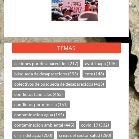
TEMAS
acciones por desaparecidos
(217)
ayotzinapa
(145)
búsqueda de desaparecidos
(593)
cnte
(148)
colectivos de búsqueda de desaparecidos
(413)
conflictos laborales
(465)
conflictos por mineria
(151)
contaminacion agua
(165)
contaminacion ambiental
(445)
covid-19
(532)
crisis del agua
(200)
crisis del sector salud
(280)