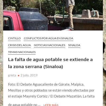
CINTILLO
CONFLICTOS POR AGUA EN SINALOA
CRISIS DEL AGUA
NOTICIAS NACIONALES
SINALOA
TEMAS NACIONALES
La falta de agua potable se extiende a
la zona serrana (Sinaloa)
grieta
2 julio, 2019
Foto: El Debate Aguacaliente de Gárate, Malpica,
Mesillas y otros poblados se están viendo afectados por
el estiaje Mayrely Cortéz / El Debate Mazatlán. La falta
de agua potable no …
LEER MÁS