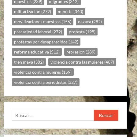
maestros
(239)
migrantes
(312)
militarizacion
(272)
mineria
(340)
movilizaciones maestros
(156)
oaxaca
(282)
precariedad laboral
(272)
protesta
(198)
protestas por desaparecidos
(142)
reforma educativa
(512)
represion
(289)
tren maya
(382)
violencia contra las mujeres
(407)
violencia contra mujeres
(159)
violencia contra periodistas
(327)
Buscar: