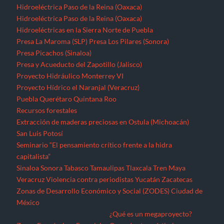
Hidroeléctrica Paso de la Reina (Oaxaca)
Hidroeléctrica Paso de la Reina (Oaxaca)
Hidroeléctricas en la Sierra Norte de Puebla
Presa La Maroma (SLP)
Presa Los Pilares (Sonora)
Presa Picachos (Sinaloa)
Presa y Acueducto del Zapotillo (Jalisco)
Proyecto Hidráulico Monterrey VI
Proyecto Hídrico el Naranjal (Veracruz)
Puebla
Querétaro
Quintana Roo
Recursos forestales
Extracción de maderas preciosas en Ostula (Michoacán)
San Luis Potosí
Seminario “El pensamiento crítico frente a la hidra
capitalista”
Sinaloa
Sonora
Tabasco
Tamaulipas
Tlaxcala
Tren Maya
Veracruz
Violencia contra periodistas
Yucatán
Zacatecas
Zonas de Desarrollo Económico y Social (ZODES) Ciudad de
México
¿Qué es un megaproyecto?