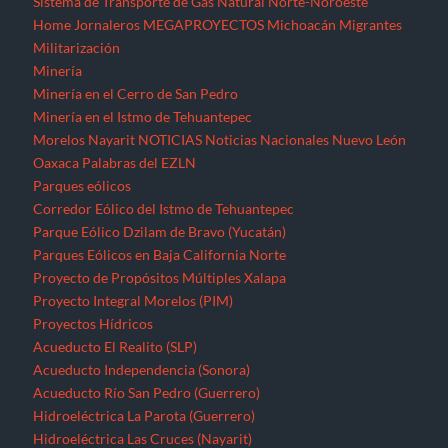
Sistema de Transporte de Gas Natural Norte-Noroeste
Home
Jornaleros
MEGAPROYECTOS
Michoacán
Migrantes
Militarización
Minería
Minería en el Cerro de San Pedro
Minería en el Istmo de Tehuantepec
Morelos
Nayarit
NOTICIAS
Noticias Nacionales
Nuevo León
Oaxaca
Palabras del EZLN
Parques eólicos
Corredor Eólico del Istmo de Tehuantepec
Parque Eólico Dzilam de Bravo (Yucatán)
Parques Eólicos en Baja California Norte
Proyecto de Propósitos Múltiples Xalapa
Proyecto Integral Morelos (PIM)
Proyectos Hídricos
Acueducto El Realito (SLP)
Acueducto Independencia (Sonora)
Acueducto Río San Pedro (Guerrero)
Hidroeléctrica La Parota (Guerrero)
Hidroeléctrica Las Cruces (Nayarit)