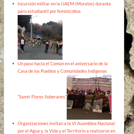
Incursión militar en la UAEM (Morelos) durante
paro estudiantil por feminicidios
Un paso hacia el Común en el aniversario de la
Casa de los Pueblos y Comunidades Indígenas
“Samir Flores Soberanes”
Organizaciones invitan a la VI Asamblea Nacional
por el Agua y, la Vida y el Territorio a realizarse en