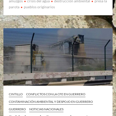
amuzgos
crisis del agua
destrucción ambiental
presa la
parota
pueblos originarios
CINTILLO
CONFLICTOS CON LA CFE EN GUERRERO
CONTAMINACIÓN AMBIENTAL Y DESPOJO EN GUERRERO
GUERRERO
NOTICIAS NACIONALES