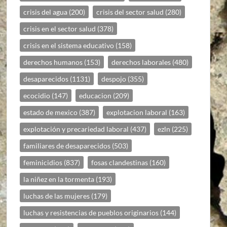
crisis del agua
(200)
crisis del sector salud
(280)
crisis en el sector salud
(378)
crisis en el sistema educativo
(158)
derechos humanos
(153)
derechos laborales
(480)
desaparecidos
(1131)
despojo
(355)
ecocidio
(147)
educacion
(209)
estado de mexico
(387)
explotacion laboral
(163)
explotación y precariedad laboral
(437)
ezln
(225)
familiares de desaparecidos
(503)
feminicidios
(837)
fosas clandestinas
(160)
la niñez en la tormenta
(193)
luchas de las mujeres
(179)
luchas y resistencias de pueblos originarios
(144)