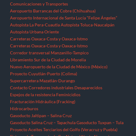
Comunicaciones y Transportes
Aeropuerto Barrancas del Cobre (Chihuahua)
Aeropuerto Internacional de Santa Lucía “Felipe Ángeles”
Autopista La Pera-Cuautla
Autopista Toluca-Naucalpán
Autopista Urbana Oriente
Carreteras Oaxaca-Costa y Oaxaca-Istmo
Carreteras Oaxaca-Costa y Oaxaca-Istmo
Corredor transversal Manzanillo-Tampico
Libramiento Sur de la Ciudad de Morelia
Nuevo Aeropuerto de la Ciudad de México (México)
Proyecto Cuyutlán-Puerto (Colima)
Supercarretera Mazatlán-Durango
Contacto
Corredores industriales
Desaparecidos
Espejos de la resistencia
Feminicidios
Fracturación Hidráulica (Fracking)
Hidrocarburos
Gasoducto Jaltipan – Salina Cruz
Gasoducto Salina Cruz – Tapachula
Gasoducto Tuxpan – Tula
Proyecto Aceites Terciarios del Golfo (Veracruz y Puebla)