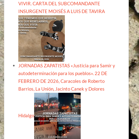
VIVIR. CARTA DEL SUBCOMANDANTE
INSURGENTE MOISÉS A LUIS DE TAVIRA
JORNADAS ZAPATISTAS «Justicia para Samir y
autodeterminación para los pueblos». 22 DE
FEBRERO DE 2026, Caracoles de Roberto
Barrios, La Unión, Jacinto Canek y Dolores
Hidalgo