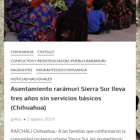
CHIHUAHUA
CINTILLO
CONFLICTOS Y RESISTENCIAS DEL PUEBLO RARÁMURI
MIGRANTES
MIGRANTES EN CHIHUAHUA
NOTICIAS NACIONALES
Asentamiento rarámuri Sierra Sur lleva
tres años sin servicios básicos
(Chihuahua)
grieta
3 agosto, 2019
RAÍCHALI Chihuahua.- A las familias que conformaron la
comunidad rarámuri urbana Sierra Sur, les prometieron