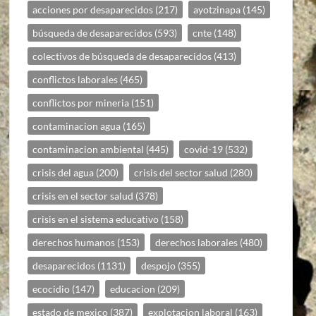
acciones por desaparecidos
(217)
ayotzinapa
(145)
búsqueda de desaparecidos
(593)
cnte
(148)
colectivos de búsqueda de desaparecidos
(413)
conflictos laborales
(465)
conflictos por mineria
(151)
contaminacion agua
(165)
contaminacion ambiental
(445)
covid-19
(532)
crisis del agua
(200)
crisis del sector salud
(280)
crisis en el sector salud
(378)
crisis en el sistema educativo
(158)
derechos humanos
(153)
derechos laborales
(480)
desaparecidos
(1131)
despojo
(355)
ecocidio
(147)
educacion
(209)
estado de mexico
(387)
explotacion laboral
(163)