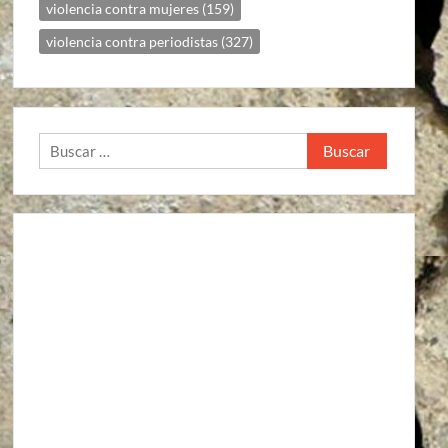
violencia contra mujeres
(159)
violencia contra periodistas
(327)
Buscar: