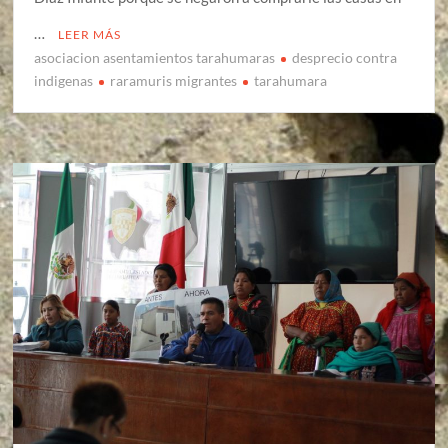
…
LEER MÁS
asociacion asentamientos tarahumaras
desprecio contra
indigenas
raramuris migrantes
tarahumara