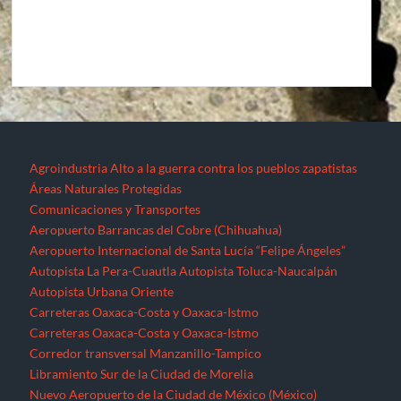
Agroindustria
Alto a la guerra contra los pueblos zapatistas
Áreas Naturales Protegidas
Comunicaciones y Transportes
Aeropuerto Barrancas del Cobre (Chihuahua)
Aeropuerto Internacional de Santa Lucía “Felipe Ángeles”
Autopista La Pera-Cuautla
Autopista Toluca-Naucalpán
Autopista Urbana Oriente
Carreteras Oaxaca-Costa y Oaxaca-Istmo
Carreteras Oaxaca-Costa y Oaxaca-Istmo
Corredor transversal Manzanillo-Tampico
Libramiento Sur de la Ciudad de Morelia
Nuevo Aeropuerto de la Ciudad de México (México)