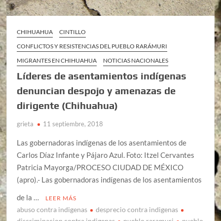
CHIHUAHUA
CINTILLO
CONFLICTOS Y RESISTENCIAS DEL PUEBLO RARÁMURI
MIGRANTES EN CHIHUAHUA
NOTICIAS NACIONALES
Líderes de asentamientos indígenas
denuncian despojo y amenazas de
dirigente (Chihuahua)
grieta
11 septiembre, 2018
Las gobernadoras indígenas de los asentamientos de
Carlos Díaz Infante y Pájaro Azul. Foto: Itzel Cervantes
Patricia Mayorga/PROCESO CIUDAD DE MÉXICO
(apro).- Las gobernadoras indígenas de los asentamientos
de la …
LEER MÁS
abuso contra indigenas
desprecio contra indigenas
discriminacion contra indigenas
pueblo raramuri
pueblo