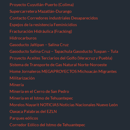
Proyecto Cuyutlán-Puerto (Colima)
Supercarretera Mazatlán-Durango
Contacto
Corredores industriales
Desaparecidos
Espejos de la resistencia
Feminicidios
Fracturación Hidráulica (Fracking)
Hidrocarburos
Gasoducto Jaltipan – Salina Cruz
Gasoducto Salina Cruz – Tapachula
Gasoducto Tuxpan – Tula
Proyecto Aceites Terciarios del Golfo (Veracruz y Puebla)
Sistema de Transporte de Gas Natural Norte-Noroeste
Home
Jornaleros
MEGAPROYECTOS
Michoacán
Migrantes
Militarización
Minería
Minería en el Cerro de San Pedro
Minería en el Istmo de Tehuantepec
Morelos
Nayarit
NOTICIAS
Noticias Nacionales
Nuevo León
Oaxaca
Palabras del EZLN
Parques eólicos
Corredor Eólico del Istmo de Tehuantepec