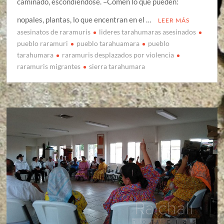
caminado, escondiéndose. –Comen lo que pueden:
nopales, plantas, lo que encentran en el …
LEER MÁS
asesinatos de raramuris
lideres tarahumaras asesinados
pueblo raramuri
pueblo tarahuamara
pueblo
tarahumara
raramuris desplazados por violencia
raramuris migrantes
sierra tarahumara