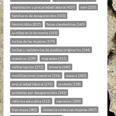
explotación y precariedad laboral
(437)
ezln
(225)
familiares de desaparecidos
(503)
feminicidios
(837)
fosas clandestinas
(160)
la niñez en la tormenta
(193)
luchas de las mujeres
(179)
luchas y resistencias de pueblos originarios
(144)
maestros
(239)
migrantes
(312)
militarizacion
(272)
mineria
(340)
movilizaciones maestros
(156)
oaxaca
(282)
precariedad laboral
(272)
protesta
(198)
protestas por desaparecidos
(142)
reforma educativa
(512)
represion
(289)
tren maya
(382)
violencia contra las mujeres
(407)