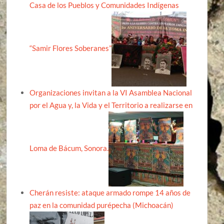
Casa de los Pueblos y Comunidades Indígenas
“Samir Flores Soberanes”
Organizaciones invitan a la VI Asamblea Nacional
por el Agua y, la Vida y el Territorio a realizarse en
Loma de Bácum, Sonora.
Cherán resiste: ataque armado rompe 14 años de
paz en la comunidad purépecha (Michoacán)