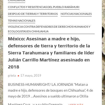
CHIHUAHUA
CONFLICTOS Y RESISTENCIAS DEL PUEBLO RARÁMURI
DESPOJO DE TIERRAS Y TERRITORIOS
NOTICIAS NACIONALES
TEMAS NACIONALES
VIOLENCIA CONTRA DEFENSORES DE DERECHOS HUMANOS Y
ECOLOGISTAS EN CHIHUAHUA
México: Asesinan a madre e hijo,
defensores de tierra y territorio de la
Sierra Tarahumara y familiares de líder
Julián Carrillo Martínez asesinado en
2018
grieta
17 mayo, 2019
BUSINESS-HUMANRIGHT/ LA JORNADA “Matan a
madre e hijo, defensores de bosques en Chihuahua”, 4 de
mayo de 2019 …Asesinos a sueldo ultimaron a Otilia
Martínez Cruz…y a su hijo Gregorio …
LEER MÁS