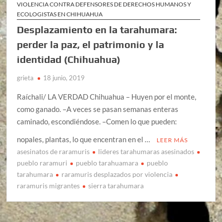
VIOLENCIA CONTRA DEFENSORES DE DERECHOS HUMANOS Y
ECOLOGISTAS EN CHIHUAHUA
Desplazamiento en la tarahumara:
perder la paz, el patrimonio y la
identidad (Chihuahua)
grieta
18 junio, 2019
Raíchali/ LA VERDAD Chihuahua – Huyen por el monte,
como ganado. –A veces se pasan semanas enteras
caminado, escondiéndose. –Comen lo que pueden:
nopales, plantas, lo que encentran en el …
LEER MÁS
asesinatos de raramuris
lideres tarahumaras asesinados
pueblo raramuri
pueblo tarahuamara
pueblo
tarahumara
raramuris desplazados por violencia
raramuris migrantes
sierra tarahumara