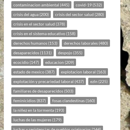
contaminacion ambiental
(445)
covid-19
(532)
crisis del agua
(200)
crisis del sector salud
(280)
crisis en el sector salud
(378)
crisis en el sistema educativo
(158)
derechos humanos
(153)
derechos laborales
(480)
desaparecidos
(1131)
despojo
(355)
ecocidio
(147)
educacion
(209)
estado de mexico
(387)
explotacion laboral
(163)
explotación y precariedad laboral
(437)
ezln
(225)
familiares de desaparecidos
(503)
feminicidios
(837)
fosas clandestinas
(160)
la niñez en la tormenta
(193)
luchas de las mujeres
(179)
luchas y resistencias de pueblos originarios
(144)