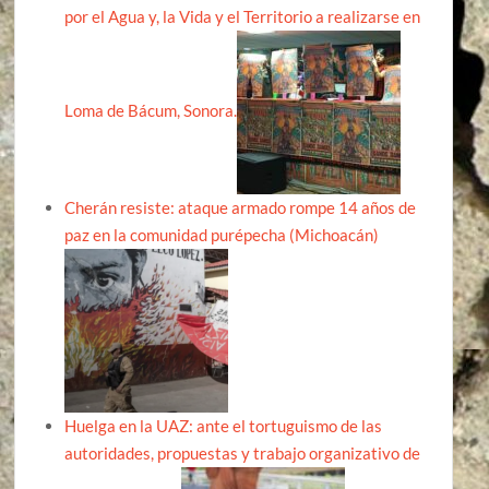
por el Agua y, la Vida y el Territorio a realizarse en
Loma de Bácum, Sonora.
Cherán resiste: ataque armado rompe 14 años de
paz en la comunidad purépecha (Michoacán)
Huelga en la UAZ: ante el tortuguismo de las
autoridades, propuestas y trabajo organizativo de