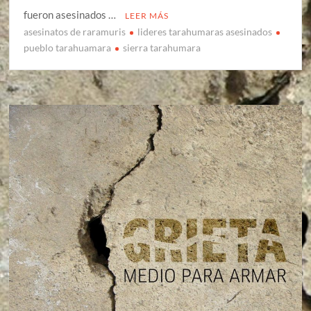
fueron asesinados …
LEER MÁS
asesinatos de raramuris
lideres tarahumaras asesinados
pueblo tarahuamara
sierra tarahumara