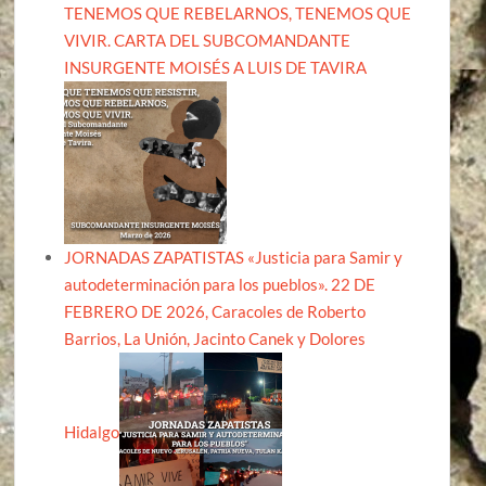
TENEMOS QUE REBELARNOS, TENEMOS QUE
VIVIR. CARTA DEL SUBCOMANDANTE
INSURGENTE MOISÉS A LUIS DE TAVIRA
JORNADAS ZAPATISTAS «Justicia para Samir y
autodeterminación para los pueblos». 22 DE
FEBRERO DE 2026, Caracoles de Roberto
Barrios, La Unión, Jacinto Canek y Dolores
Hidalgo