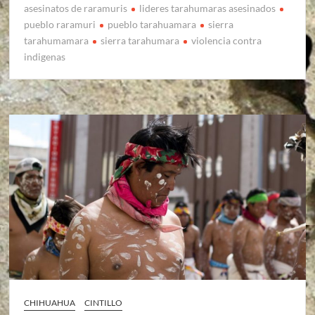
asesinatos de raramuris
lideres tarahumaras asesinados
pueblo raramuri
pueblo tarahuamara
sierra
tarahumamara
sierra tarahumara
violencia contra
indigenas
CHIHUAHUA
CINTILLO