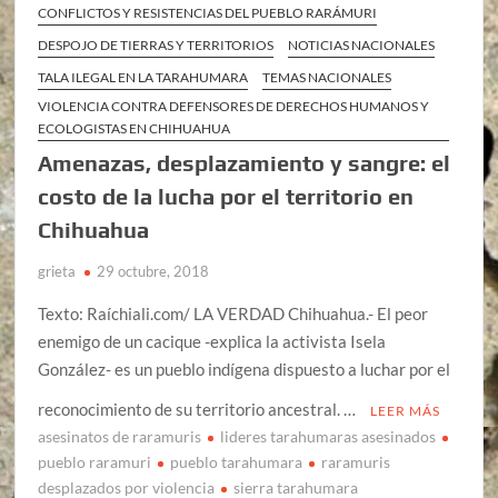
CONFLICTOS Y RESISTENCIAS DEL PUEBLO RARÁMURI
DESPOJO DE TIERRAS Y TERRITORIOS
NOTICIAS NACIONALES
TALA ILEGAL EN LA TARAHUMARA
TEMAS NACIONALES
VIOLENCIA CONTRA DEFENSORES DE DERECHOS HUMANOS Y
ECOLOGISTAS EN CHIHUAHUA
Amenazas, desplazamiento y sangre: el
costo de la lucha por el territorio en
Chihuahua
grieta
29 octubre, 2018
Texto: Raíchiali.com/ LA VERDAD Chihuahua.- El peor
enemigo de un cacique -explica la activista Isela
González- es un pueblo indígena dispuesto a luchar por el
reconocimiento de su territorio ancestral. …
LEER MÁS
asesinatos de raramuris
lideres tarahumaras asesinados
pueblo raramuri
pueblo tarahumara
raramuris
desplazados por violencia
sierra tarahumara