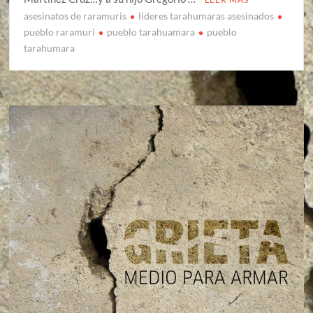
asesinatos de raramuris
lideres tarahumaras asesinados
pueblo raramuri
pueblo tarahuamara
pueblo
tarahumara