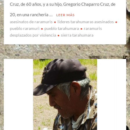
Cruz, de 60 años, y a su hijo, Gregorio Chaparro Cruz, de
20, en una ranchería …
LEER MÁS
asesinatos de raramuris
lideres tarahumaras asesinados
pueblo raramuri
pueblo tarahumara
raramuris
desplazados por violencia
sierra tarahumara