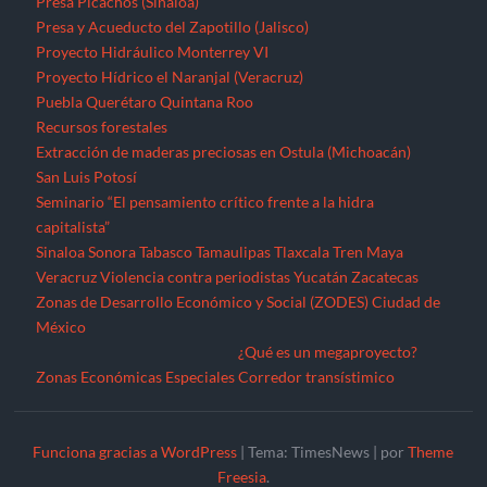
Presa Picachos (Sinaloa)
Presa y Acueducto del Zapotillo (Jalisco)
Proyecto Hidráulico Monterrey VI
Proyecto Hídrico el Naranjal (Veracruz)
Puebla
Querétaro
Quintana Roo
Recursos forestales
Extracción de maderas preciosas en Ostula (Michoacán)
San Luis Potosí
Seminario “El pensamiento crítico frente a la hidra
capitalista”
Sinaloa
Sonora
Tabasco
Tamaulipas
Tlaxcala
Tren Maya
Veracruz
Violencia contra periodistas
Yucatán
Zacatecas
Zonas de Desarrollo Económico y Social (ZODES) Ciudad de
México
¿Qué es un megaproyecto?
Zonas Económicas Especiales
Corredor transístimico
Funciona gracias a WordPress
|
Tema: TimesNews
|
por
Theme
Freesia
.