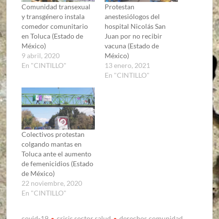
Comunidad transexual
Protestan
y transgénero instala
anestesiólogos del
comedor comunitario
hospital Nicolás San
en Toluca (Estado de
Juan por no recibir
México)
vacuna (Estado de
9 abril, 2020
México)
En "CINTILLO"
13 enero, 2021
En "CINTILLO"
Colectivos protestan
colgando mantas en
Toluca ante el aumento
de femenicidios (Estado
de México)
22 noviembre, 2020
En "CINTILLO"
covid-19
crisis sector salud
derechos comunidad