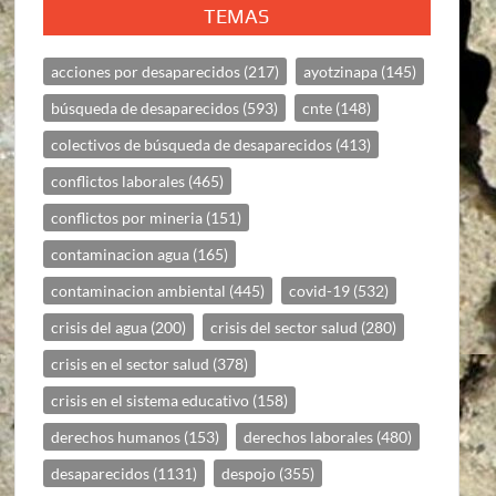
TEMAS
acciones por desaparecidos
(217)
ayotzinapa
(145)
búsqueda de desaparecidos
(593)
cnte
(148)
colectivos de búsqueda de desaparecidos
(413)
conflictos laborales
(465)
conflictos por mineria
(151)
contaminacion agua
(165)
contaminacion ambiental
(445)
covid-19
(532)
crisis del agua
(200)
crisis del sector salud
(280)
crisis en el sector salud
(378)
crisis en el sistema educativo
(158)
derechos humanos
(153)
derechos laborales
(480)
desaparecidos
(1131)
despojo
(355)