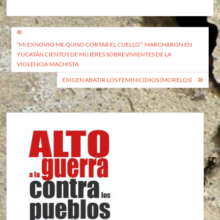
Navegación
“MI EXNOVIO ME QUISO CORTAR EL CUELLO”: MARCHARON EN
de
YUCATÁN CIENTOS DE MUJERES SOBREVIVIENTES DE LA
entradas
VIOLENCIA MACHISTA
EXIGEN ABATIR LOS FEMINICIDIOS (MORELOS)