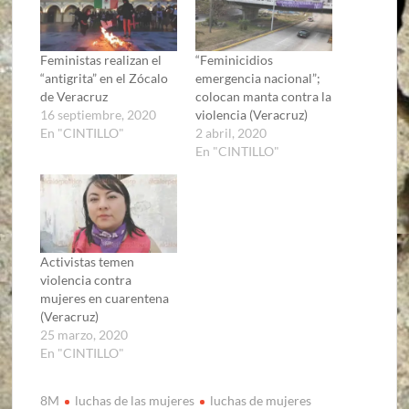
Feministas realizan el
“Feminicidios
“antigrita” en el Zócalo
emergencia nacional”;
de Veracruz
colocan manta contra la
16 septiembre, 2020
violencia (Veracruz)
En "CINTILLO"
2 abril, 2020
En "CINTILLO"
Activistas temen
violencia contra
mujeres en cuarentena
(Veracruz)
25 marzo, 2020
En "CINTILLO"
8M
luchas de las mujeres
luchas de mujeres