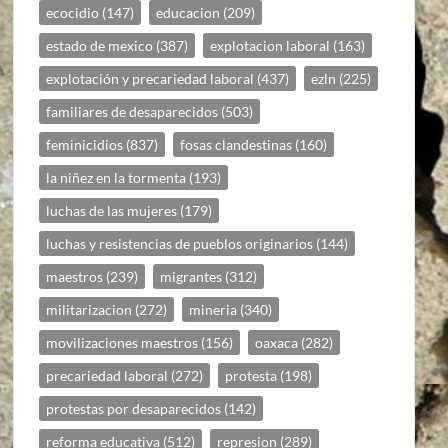
ecocidio
(147)
educacion
(209)
estado de mexico
(387)
explotacion laboral
(163)
explotación y precariedad laboral
(437)
ezln
(225)
familiares de desaparecidos
(503)
feminicidios
(837)
fosas clandestinas
(160)
la niñez en la tormenta
(193)
luchas de las mujeres
(179)
luchas y resistencias de pueblos originarios
(144)
maestros
(239)
migrantes
(312)
militarizacion
(272)
mineria
(340)
movilizaciones maestros
(156)
oaxaca
(282)
precariedad laboral
(272)
protesta
(198)
protestas por desaparecidos
(142)
reforma educativa
(512)
represion
(289)