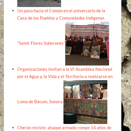
Un paso hacia el Común en el aniversario de la
Casa de los Pueblos y Comunidades Indígenas
“Samir Flores Soberanes”
Organizaciones invitan a la VI Asamblea Nacional
por el Agua y, la Vida y el Territorio a realizarse en
Loma de Bácum, Sonora.
Cherán resiste: ataque armado rompe 14 años de