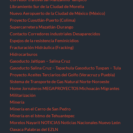
Libramiento Sur de la Ciudad de Morelia
Nuevo Aeropuerto de la Ciudad de México (México)
Proyecto Cuyutlán-Puerto (Colima)
Supercarretera Mazatlán-Durango
Contacto
Corredores industriales
Desaparecidos
Espejos de la resistencia
Feminicidios
Fracturación Hidráulica (Fracking)
Hidrocarburos
Gasoducto Jaltipan – Salina Cruz
Gasoducto Salina Cruz – Tapachula
Gasoducto Tuxpan – Tula
Proyecto Aceites Terciarios del Golfo (Veracruz y Puebla)
Sistema de Transporte de Gas Natural Norte-Noroeste
Home
Jornaleros
MEGAPROYECTOS
Michoacán
Migrantes
Militarización
Minería
Minería en el Cerro de San Pedro
Minería en el Istmo de Tehuantepec
Morelos
Nayarit
NOTICIAS
Noticias Nacionales
Nuevo León
Oaxaca
Palabras del EZLN