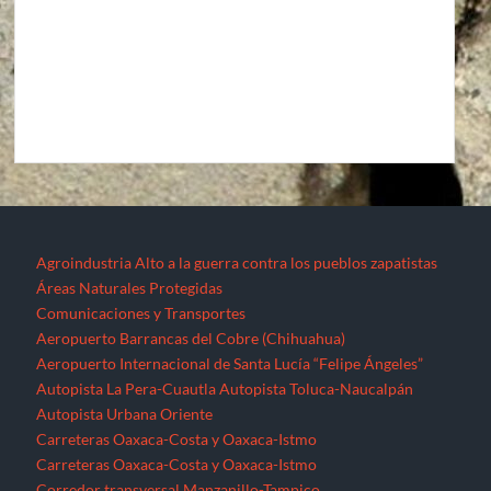
Agroindustria
Alto a la guerra contra los pueblos zapatistas
Áreas Naturales Protegidas
Comunicaciones y Transportes
Aeropuerto Barrancas del Cobre (Chihuahua)
Aeropuerto Internacional de Santa Lucía “Felipe Ángeles”
Autopista La Pera-Cuautla
Autopista Toluca-Naucalpán
Autopista Urbana Oriente
Carreteras Oaxaca-Costa y Oaxaca-Istmo
Carreteras Oaxaca-Costa y Oaxaca-Istmo
Corredor transversal Manzanillo-Tampico