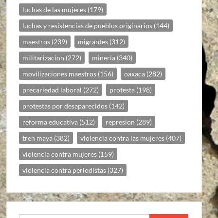
luchas de las mujeres
(179)
luchas y resistencias de pueblos originarios
(144)
maestros
(239)
migrantes
(312)
militarizacion
(272)
mineria
(340)
movilizaciones maestros
(156)
oaxaca
(282)
precariedad laboral
(272)
protesta
(198)
protestas por desaparecidos
(142)
reforma educativa
(512)
represion
(289)
tren maya
(382)
violencia contra las mujeres
(407)
violencia contra mujeres
(159)
violencia contra periodistas
(327)