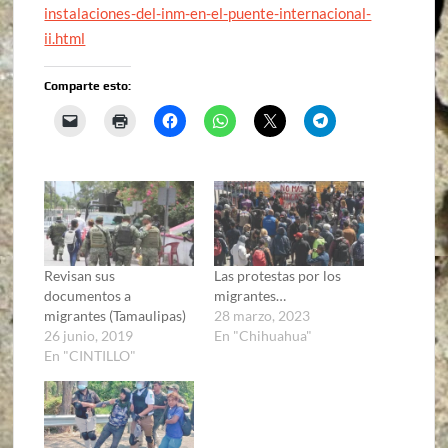
instalaciones-del-inm-en-el-puente-internacional-
ii.html
Comparte esto:
Revisan sus
Las protestas por los
documentos a
migrantes…
migrantes (Tamaulipas)
28 marzo, 2023
26 junio, 2019
En "Chihuahua"
En "CINTILLO"