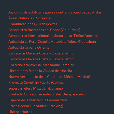
Agroindustria
Alto a la guerra contra los pueblos zapatistas
Áreas Naturales Protegidas
Comunicaciones y Transportes
Aeropuerto Barrancas del Cobre (Chihuahua)
Aeropuerto Internacional de Santa Lucía “Felipe Ángeles”
Autopista La Pera-Cuautla
Autopista Toluca-Naucalpán
Autopista Urbana Oriente
Carreteras Oaxaca-Costa y Oaxaca-Istmo
Carreteras Oaxaca-Costa y Oaxaca-Istmo
Corredor transversal Manzanillo-Tampico
Libramiento Sur de la Ciudad de Morelia
Nuevo Aeropuerto de la Ciudad de México (México)
Proyecto Cuyutlán-Puerto (Colima)
Supercarretera Mazatlán-Durango
Contacto
Corredores industriales
Desaparecidos
Espejos de la resistencia
Feminicidios
Fracturación Hidráulica (Fracking)
Hidrocarburos