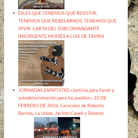
DILES QUE TENEMOS QUE RESISTIR,
TENEMOS QUE REBELARNOS, TENEMOS QUE
VIVIR. CARTA DEL SUBCOMANDANTE
INSURGENTE MOISÉS A LUIS DE TAVIRA
JORNADAS ZAPATISTAS «Justicia para Samir y
autodeterminación para los pueblos». 22 DE
FEBRERO DE 2026, Caracoles de Roberto
Barrios, La Unión, Jacinto Canek y Dolores