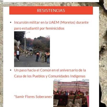
RESISTENCIAS
Incursión militar en la UAEM (Morelos) durante
paro estudiantil por feminicidios
Un paso hacia el Común en el aniversario de la
Casa de los Pueblos y Comunidades Indígenas
“Samir Flores Soberanes”