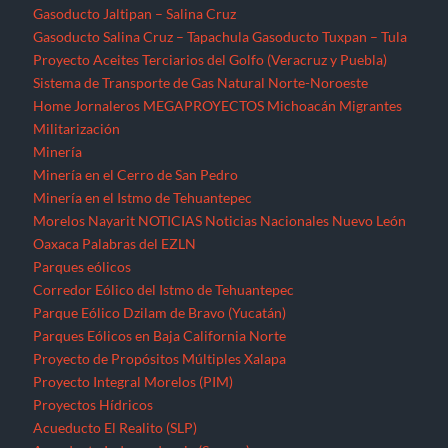
Gasoducto Jaltipan – Salina Cruz
Gasoducto Salina Cruz – Tapachula
Gasoducto Tuxpan – Tula
Proyecto Aceites Terciarios del Golfo (Veracruz y Puebla)
Sistema de Transporte de Gas Natural Norte-Noroeste
Home
Jornaleros
MEGAPROYECTOS
Michoacán
Migrantes
Militarización
Minería
Minería en el Cerro de San Pedro
Minería en el Istmo de Tehuantepec
Morelos
Nayarit
NOTICIAS
Noticias Nacionales
Nuevo León
Oaxaca
Palabras del EZLN
Parques eólicos
Corredor Eólico del Istmo de Tehuantepec
Parque Eólico Dzilam de Bravo (Yucatán)
Parques Eólicos en Baja California Norte
Proyecto de Propósitos Múltiples Xalapa
Proyecto Integral Morelos (PIM)
Proyectos Hídricos
Acueducto El Realito (SLP)