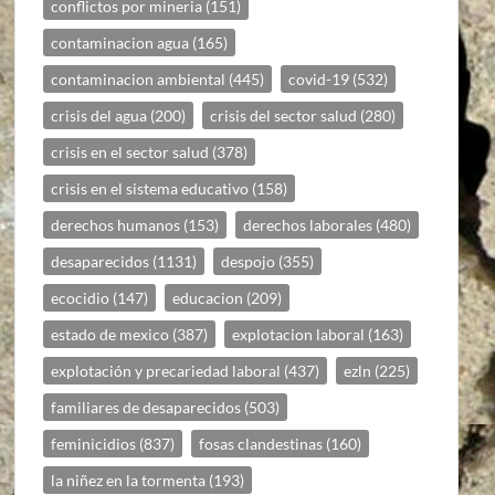
conflictos por mineria
(151)
contaminacion agua
(165)
contaminacion ambiental
(445)
covid-19
(532)
crisis del agua
(200)
crisis del sector salud
(280)
crisis en el sector salud
(378)
crisis en el sistema educativo
(158)
derechos humanos
(153)
derechos laborales
(480)
desaparecidos
(1131)
despojo
(355)
ecocidio
(147)
educacion
(209)
estado de mexico
(387)
explotacion laboral
(163)
explotación y precariedad laboral
(437)
ezln
(225)
familiares de desaparecidos
(503)
feminicidios
(837)
fosas clandestinas
(160)
la niñez en la tormenta
(193)