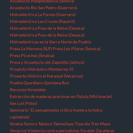
Acueducto Independencia (Sonora)
Acueducto Río San Pedro (Guerrero)
Hidroeléctrica La Parota (Guerrero)
Hidroeléctrica Las Cruces (Nayarit)
Hidroeléctrica Paso de la Reina (Oaxaca)
Hidroeléctrica Paso de la Reina (Oaxaca)
Hidroeléctricas en la Sierra Norte de Puebla
Presa La Maroma (SLP)
Presa Los Pilares (Sonora)
Presa Picachos (Sinaloa)
Presa y Acueducto del Zapotillo (Jalisco)
Proyecto Hidráulico Monterrey VI
Proyecto Hídrico el Naranjal (Veracruz)
Puebla
Querétaro
Quintana Roo
Recursos forestales
Extracción de maderas preciosas en Ostula (Michoacán)
San Luis Potosí
Seminario “El pensamiento crítico frente a la hidra
capitalista”
Sinaloa
Sonora
Tabasco
Tamaulipas
Tlaxcala
Tren Maya
Veracruz
Violencia contra periodistas
Yucatán
Zacatecas