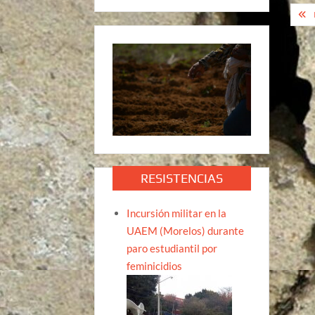
Na
de
ent
RESISTENCIAS
Incursión militar en la
UAEM (Morelos) durante
paro estudiantil por
feminicidios