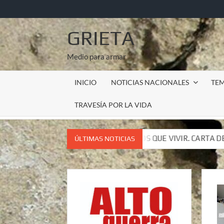
Saltar
al
contenido
GRIETA
Medio para armar
INICIO
NOTICIAS NACIONALES
TE
TRAVESÍA POR LA VIDA
OS, TENEMOS QUE VIVIR. CARTA DEL SUBCOMANDANTE INSURGE
ÚLTIMAS NOTICIAS
OS, TENEMOS QUE VIVIR. CARTA DEL SUBCOMANDANTE INSURGE