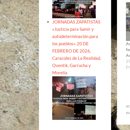
JORNADAS ZAPATISTAS
«Justicia para Samir y
autodeterminación para
los pueblos». 20 DE
Am
fe
FEBRERO DE 2026,
Ar
Caracoles de La Realidad,
29
Oventik, Garrucha y
E
Morelia
ac
es