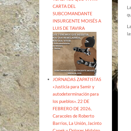
CARTA DEL
La
SUBCOMANDANTE
qu
INSURGENTE MOISÉS A
La
LUIS DE TAVIRA
la
JORNADAS ZAPATISTAS
«Justicia para Samir y
autodeterminación para
los pueblos». 22 DE
FEBRERO DE 2026,
Caracoles de Roberto
Barrios, La Unión, Jacinto
Canek y Dolores Hidalgo