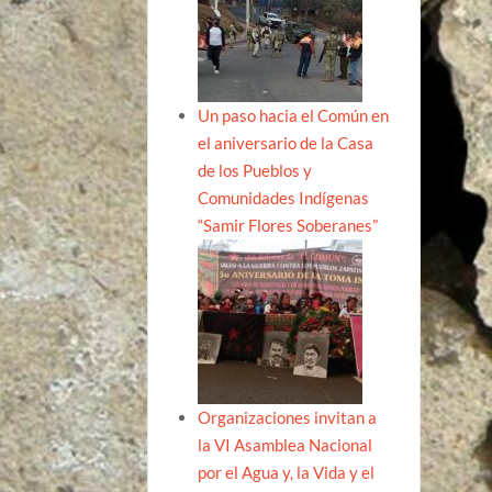
Un paso hacia el Común en
el aniversario de la Casa
de los Pueblos y
Comunidades Indígenas
“Samir Flores Soberanes”
Organizaciones invitan a
la VI Asamblea Nacional
por el Agua y, la Vida y el