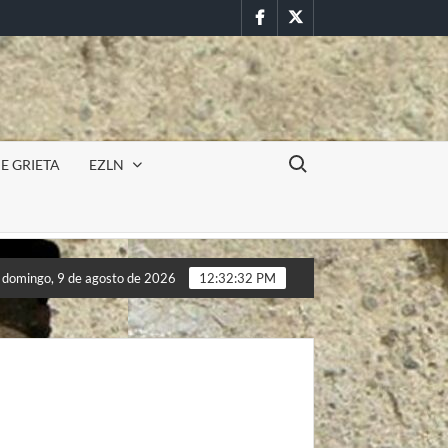
Facebook
Twitter
Buscar:
E GRIETA
EZLN
 UAEM (Morelos) durante paro estudiantil por feminicidios
domingo, 9 de agosto de 2026
12:32:34 PM
 UAEM (Morelos) durante paro estudiantil por feminicidios