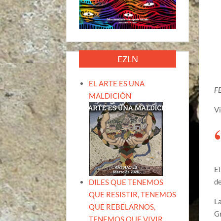
EZLN
EL ARTE ES UNA
FE
MALDICIÓN
Vi
El
de
DILES QUE TENEMOS
QUE RESISTIR, TENEMOS
La
QUE REBELARNOS,
G
TENEMOS QUE VIVIR.