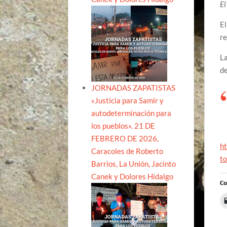
E
El
re
La
de
JORNADAS ZAPATISTAS
«Justicia para Samir y
autodeterminación para
los pueblos». 21 DE
FEBRERO DE 2026,
ht
Caracoles de Roberto
to
Barrios, La Unión, Jacinto
Canek y Dolores Hidalgo
Co