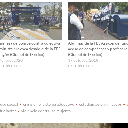
enaza de bomba contra colectiva
Alumnas de la FES Aragón denun
minista provoca desalojo de la FES
acoso de compañeros y profesore
agón (Ciudad de México)
(Ciudad de México)
 enero, 2020
17 octubre, 2018
n "CINTILLO"
En "CINTILLO"
oso sexual
crisis en el sistema educativo
estudiantes organizados
tudiantes
violencia contra las mujeres