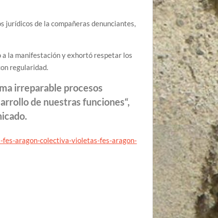
os jurídicos de la compañeras denunciantes,
 a la manifestación y exhortó respetar los
con regularidad.
rma irreparable procesos
arrollo de nuestras funciones“,
nicado.
fes-aragon-colectiva-violetas-fes-aragon-