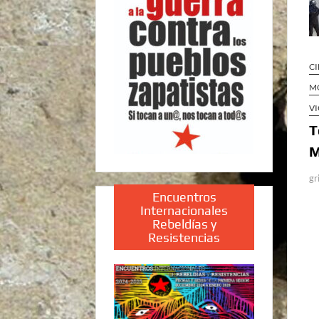
CI
MO
VI
T
M
gr
Encuentros
Internacionales
Rebeldías y
Resistencias