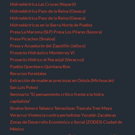
Extracción de maderas preciosas en Ostula (Michoacán)
San Luis Potosí
Seminario “El pensamiento crítico frente a la hidra
capitalista”
Sinaloa
Sonora
Tabasco
Tamaulipas
Tlaxcala
Tren Maya
Veracruz
Violencia contra periodistas
Yucatán
Zacatecas
Zonas de Desarrollo Económico y Social (ZODES) Ciudad de
México
¿Qué es un megaproyecto?
Zonas Económicas Especiales
Corredor transístimico
Funciona gracias a WordPress
|
Tema: TimesNews
|
por
Theme
Freesia
.