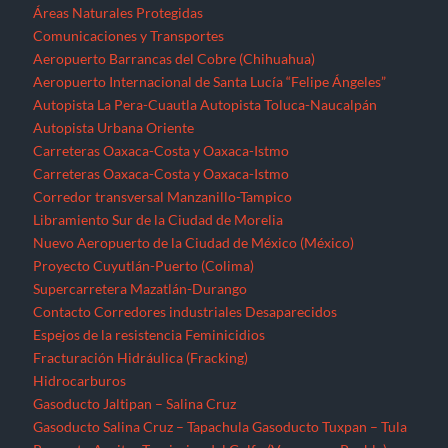
Proyecto Cuyutlán-Puerto (Colima)
Supercarretera Mazatlán-Durango
Contacto
Corredores industriales
Desaparecidos
Espejos de la resistencia
Feminicidios
Fracturación Hidráulica (Fracking)
Hidrocarburos
Gasoducto Jaltipan – Salina Cruz
Gasoducto Salina Cruz – Tapachula
Gasoducto Tuxpan – Tula
Proyecto Aceites Terciarios del Golfo (Veracruz y Puebla)
Sistema de Transporte de Gas Natural Norte-Noroeste
Home
Jornaleros
MEGAPROYECTOS
Michoacán
Migrantes
Militarización
Minería
Minería en el Cerro de San Pedro
Minería en el Istmo de Tehuantepec
Morelos
Nayarit
NOTICIAS
Noticias Nacionales
Nuevo León
Oaxaca
Palabras del EZLN
Parques eólicos
Corredor Eólico del Istmo de Tehuantepec
Parque Eólico Dzilam de Bravo (Yucatán)