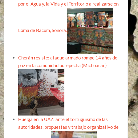
por el Agua y, la Vida y el Territorio a realizarse en
Loma de Bácum, Sonora.
Cherán resiste: ataque armado rompe 14 años de
paz en la comunidad purépecha (Michoacán)
Huelga en la UAZ: ante el tortuguismo de las
autoridades, propuestas y trabajo organizativo de