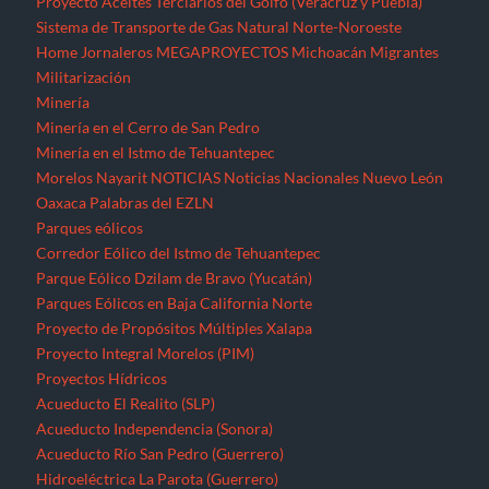
Parques Eólicos en Baja California Norte
Proyecto de Propósitos Múltiples Xalapa
Proyecto Integral Morelos (PIM)
Proyectos Hídricos
Acueducto El Realito (SLP)
Acueducto Independencia (Sonora)
Acueducto Río San Pedro (Guerrero)
Hidroeléctrica La Parota (Guerrero)
Hidroeléctrica Las Cruces (Nayarit)
Hidroeléctrica Paso de la Reina (Oaxaca)
Hidroeléctrica Paso de la Reina (Oaxaca)
Hidroeléctricas en la Sierra Norte de Puebla
Presa La Maroma (SLP)
Presa Los Pilares (Sonora)
Presa Picachos (Sinaloa)
Presa y Acueducto del Zapotillo (Jalisco)
Proyecto Hidráulico Monterrey VI
Proyecto Hídrico el Naranjal (Veracruz)
Puebla
Querétaro
Quintana Roo
Recursos forestales