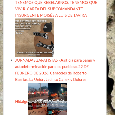
TENEMOS QUE REBELARNOS, TENEMOS QUE
VIVIR. CARTA DEL SUBCOMANDANTE
INSURGENTE MOISÉS A LUIS DE TAVIRA
JORNADAS ZAPATISTAS «Justicia para Samir y
autodeterminación para los pueblos». 22 DE
FEBRERO DE 2026, Caracoles de Roberto
Barrios, La Unión, Jacinto Canek y Dolores
Hidalgo