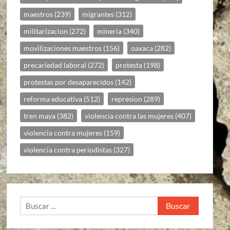
maestros
(239)
migrantes
(312)
militarizacion
(272)
mineria
(340)
movilizaciones maestros
(156)
oaxaca
(282)
precariedad laboral
(272)
protesta
(198)
protestas por desaparecidos
(142)
reforma educativa
(512)
represion
(289)
tren maya
(382)
violencia contra las mujeres
(407)
violencia contra mujeres
(159)
violencia contra periodistas
(327)
Buscar: