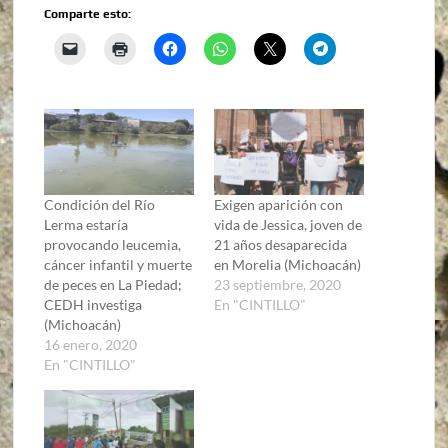
Comparte esto:
Condición del Río
Exigen aparición con
Lerma estaría
vida de Jessica, joven de
provocando leucemia,
21 años desaparecida
cáncer infantil y muerte
en Morelia (Michoacán)
de peces en La Piedad;
23 septiembre, 2020
CEDH investiga
En "CINTILLO"
(Michoacán)
16 enero, 2020
En "CINTILLO"