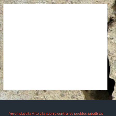
Agroindustria
Alto a la guerra contra los pueblos zapatistas
Áreas Naturales Protegidas
Comunicaciones y Transportes
Aeropuerto Barrancas del Cobre (Chihuahua)
Aeropuerto Internacional de Santa Lucía “Felipe Ángeles”
Autopista La Pera-Cuautla
Autopista Toluca-Naucalpán
Autopista Urbana Oriente
Carreteras Oaxaca-Costa y Oaxaca-Istmo
Carreteras Oaxaca-Costa y Oaxaca-Istmo
Corredor transversal Manzanillo-Tampico
Libramiento Sur de la Ciudad de Morelia
Nuevo Aeropuerto de la Ciudad de México (México)