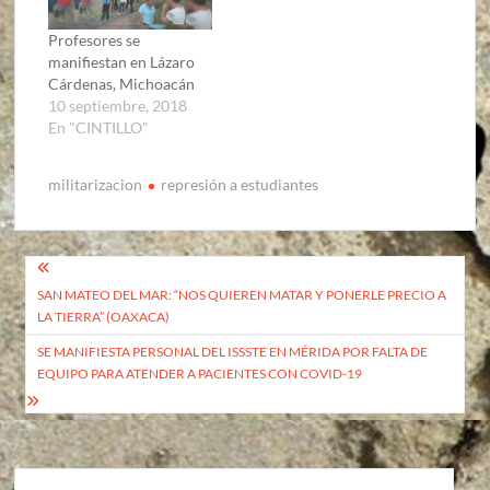
Profesores se
manifiestan en Lázaro
Cárdenas, Michoacán
10 septiembre, 2018
En "CINTILLO"
militarizacion
represión a estudiantes
Navegación
SAN MATEO DEL MAR: “NOS QUIEREN MATAR Y PONERLE PRECIO A
de
LA TIERRA” (OAXACA)
entradas
SE MANIFIESTA PERSONAL DEL ISSSTE EN MÉRIDA POR FALTA DE
EQUIPO PARA ATENDER A PACIENTES CON COVID-19