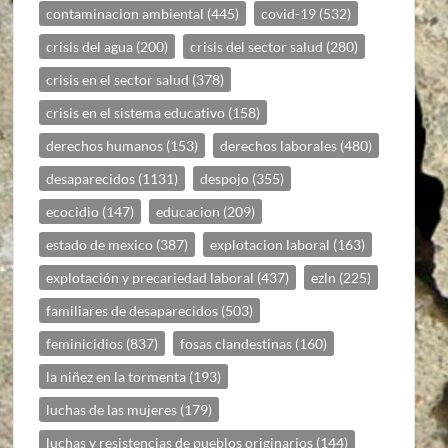
contaminacion ambiental
(445)
covid-19
(532)
crisis del agua
(200)
crisis del sector salud
(280)
crisis en el sector salud
(378)
crisis en el sistema educativo
(158)
derechos humanos
(153)
derechos laborales
(480)
desaparecidos
(1131)
despojo
(355)
ecocidio
(147)
educacion
(209)
estado de mexico
(387)
explotacion laboral
(163)
explotación y precariedad laboral
(437)
ezln
(225)
familiares de desaparecidos
(503)
feminicidios
(837)
fosas clandestinas
(160)
la niñez en la tormenta
(193)
luchas de las mujeres
(179)
luchas y resistencias de pueblos originarios
(144)