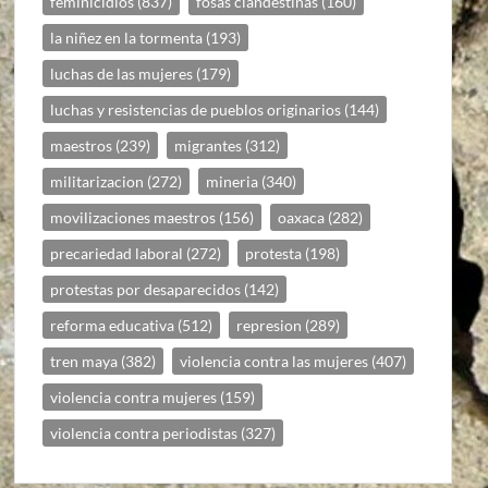
feminicidios
(837)
fosas clandestinas
(160)
la niñez en la tormenta
(193)
luchas de las mujeres
(179)
luchas y resistencias de pueblos originarios
(144)
maestros
(239)
migrantes
(312)
militarizacion
(272)
mineria
(340)
movilizaciones maestros
(156)
oaxaca
(282)
precariedad laboral
(272)
protesta
(198)
protestas por desaparecidos
(142)
reforma educativa
(512)
represion
(289)
tren maya
(382)
violencia contra las mujeres
(407)
violencia contra mujeres
(159)
violencia contra periodistas
(327)