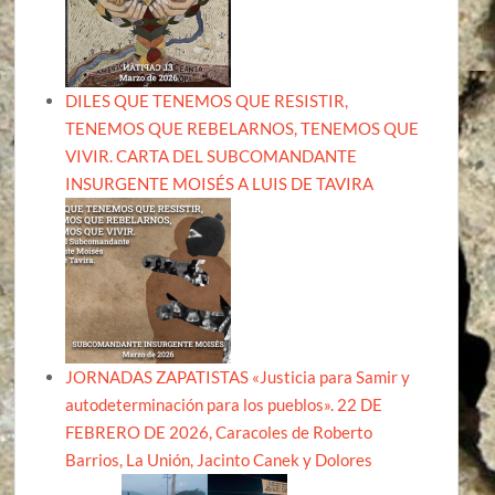
DILES QUE TENEMOS QUE RESISTIR,
TENEMOS QUE REBELARNOS, TENEMOS QUE
VIVIR. CARTA DEL SUBCOMANDANTE
INSURGENTE MOISÉS A LUIS DE TAVIRA
JORNADAS ZAPATISTAS «Justicia para Samir y
autodeterminación para los pueblos». 22 DE
FEBRERO DE 2026, Caracoles de Roberto
Barrios, La Unión, Jacinto Canek y Dolores