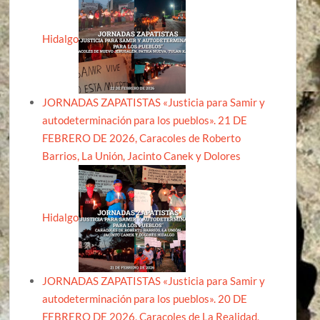
Hidalgo
JORNADAS ZAPATISTAS «Justicia para Samir y
autodeterminación para los pueblos». 21 DE
FEBRERO DE 2026, Caracoles de Roberto
Barrios, La Unión, Jacinto Canek y Dolores
Hidalgo
JORNADAS ZAPATISTAS «Justicia para Samir y
autodeterminación para los pueblos». 20 DE
FEBRERO DE 2026, Caracoles de La Realidad,