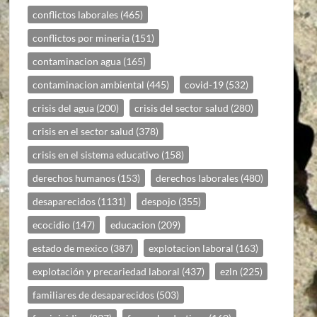
conflictos laborales
(465)
conflictos por mineria
(151)
contaminacion agua
(165)
contaminacion ambiental
(445)
covid-19
(532)
crisis del agua
(200)
crisis del sector salud
(280)
crisis en el sector salud
(378)
crisis en el sistema educativo
(158)
derechos humanos
(153)
derechos laborales
(480)
desaparecidos
(1131)
despojo
(355)
ecocidio
(147)
educacion
(209)
estado de mexico
(387)
explotacion laboral
(163)
explotación y precariedad laboral
(437)
ezln
(225)
familiares de desaparecidos
(503)