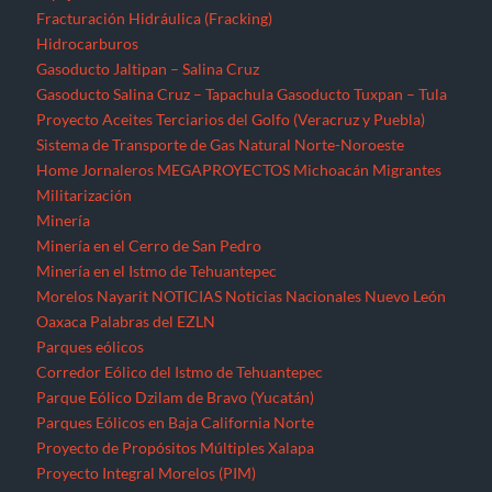
Fracturación Hidráulica (Fracking)
Hidrocarburos
Gasoducto Jaltipan – Salina Cruz
Gasoducto Salina Cruz – Tapachula
Gasoducto Tuxpan – Tula
Proyecto Aceites Terciarios del Golfo (Veracruz y Puebla)
Sistema de Transporte de Gas Natural Norte-Noroeste
Home
Jornaleros
MEGAPROYECTOS
Michoacán
Migrantes
Militarización
Minería
Minería en el Cerro de San Pedro
Minería en el Istmo de Tehuantepec
Morelos
Nayarit
NOTICIAS
Noticias Nacionales
Nuevo León
Oaxaca
Palabras del EZLN
Parques eólicos
Corredor Eólico del Istmo de Tehuantepec
Parque Eólico Dzilam de Bravo (Yucatán)
Parques Eólicos en Baja California Norte
Proyecto de Propósitos Múltiples Xalapa
Proyecto Integral Morelos (PIM)