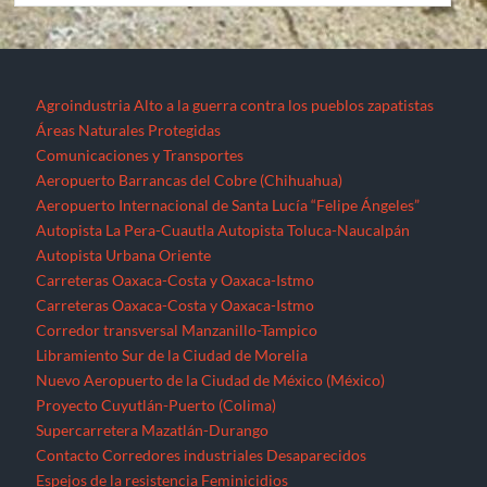
Agroindustria
Alto a la guerra contra los pueblos zapatistas
Áreas Naturales Protegidas
Comunicaciones y Transportes
Aeropuerto Barrancas del Cobre (Chihuahua)
Aeropuerto Internacional de Santa Lucía “Felipe Ángeles”
Autopista La Pera-Cuautla
Autopista Toluca-Naucalpán
Autopista Urbana Oriente
Carreteras Oaxaca-Costa y Oaxaca-Istmo
Carreteras Oaxaca-Costa y Oaxaca-Istmo
Corredor transversal Manzanillo-Tampico
Libramiento Sur de la Ciudad de Morelia
Nuevo Aeropuerto de la Ciudad de México (México)
Proyecto Cuyutlán-Puerto (Colima)
Supercarretera Mazatlán-Durango
Contacto
Corredores industriales
Desaparecidos
Espejos de la resistencia
Feminicidios