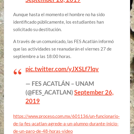
Aunque hasta el momento el hombre no ha sido
identificado públicamente, los estudiantes han
solicitado su destitución.
A través de un comunicado, las FES Acatlán informó
que las actividades se reanudarán el viernes 27 de
septiembre a las 18:00 horas.
pic.twitter.com/yJXSLf7lqv
— FES ACATLÁN – UNAM
(@FES_ACATLAN)
September 26,
2019
https://www.proceso.com.mx/601136/un-funcionario-
de-la-fes-acatlan-agrede-a-un-alumno-durante-inicio-
de-un-paro-de-48-horas-video