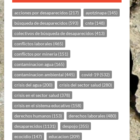
acciones por desaparecidos
(217)
ayotzinapa
(145)
búsqueda de desaparecidos
(593)
cnte
(148)
colectivos de búsqueda de desaparecidos
(413)
conflictos laborales
(465)
conflictos por mineria
(151)
contaminacion agua
(165)
contaminacion ambiental
(445)
covid-19
(532)
crisis del agua
(200)
crisis del sector salud
(280)
crisis en el sector salud
(378)
crisis en el sistema educativo
(158)
derechos humanos
(153)
derechos laborales
(480)
desaparecidos
(1131)
despojo
(355)
ecocidio
(147)
educacion
(209)