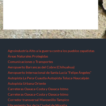
Agroindustria
Alto a la guerra contra los pueblos zapatistas
Áreas Naturales Protegidas
Comunicaciones y Transportes
Aeropuerto Barrancas del Cobre (Chihuahua)
Aeropuerto Internacional de Santa Lucía “Felipe Ángeles”
Autopista La Pera-Cuautla
Autopista Toluca-Naucalpán
Autopista Urbana Oriente
Carreteras Oaxaca-Costa y Oaxaca-Istmo
Carreteras Oaxaca-Costa y Oaxaca-Istmo
Corredor transversal Manzanillo-Tampico
Libramiento Sur de la Ciudad de Morelia