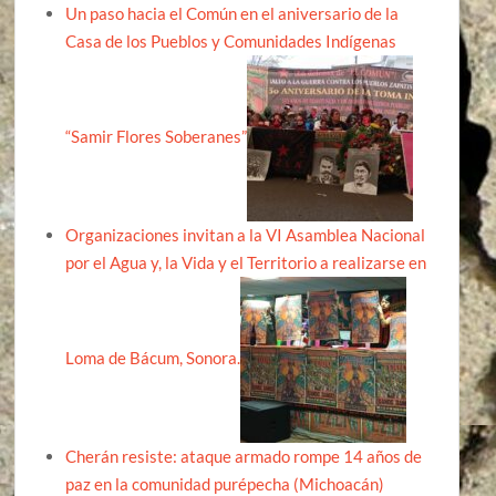
Un paso hacia el Común en el aniversario de la
Casa de los Pueblos y Comunidades Indígenas
“Samir Flores Soberanes”
Organizaciones invitan a la VI Asamblea Nacional
por el Agua y, la Vida y el Territorio a realizarse en
Loma de Bácum, Sonora.
Cherán resiste: ataque armado rompe 14 años de
paz en la comunidad purépecha (Michoacán)