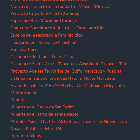
Nuevo Aeropuerto de la Ciudad de México (México)
Proyecto Cuyutlán-Puerto (Colima)
Supercarretera Mazatlán-Durango
Contacto
Corredores industriales
Desaparecidos
Espejos de la resistencia
Feminicidios
Fracturación Hidráulica (Fracking)
Hidrocarburos
Gasoducto Jaltipan – Salina Cruz
Gasoducto Salina Cruz – Tapachula
Gasoducto Tuxpan – Tula
Proyecto Aceites Terciarios del Golfo (Veracruz y Puebla)
Sistema de Transporte de Gas Natural Norte-Noroeste
Home
Jornaleros
MEGAPROYECTOS
Michoacán
Migrantes
Militarización
Minería
Minería en el Cerro de San Pedro
Minería en el Istmo de Tehuantepec
Morelos
Nayarit
NOTICIAS
Noticias Nacionales
Nuevo León
Oaxaca
Palabras del EZLN
Parques eólicos