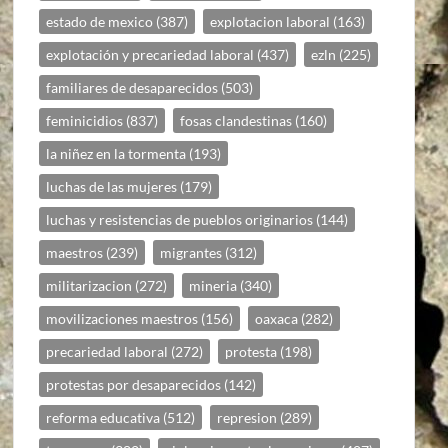
estado de mexico
(387)
explotacion laboral
(163)
explotación y precariedad laboral
(437)
ezln
(225)
familiares de desaparecidos
(503)
feminicidios
(837)
fosas clandestinas
(160)
la niñez en la tormenta
(193)
luchas de las mujeres
(179)
luchas y resistencias de pueblos originarios
(144)
maestros
(239)
migrantes
(312)
militarizacion
(272)
mineria
(340)
movilizaciones maestros
(156)
oaxaca
(282)
precariedad laboral
(272)
protesta
(198)
protestas por desaparecidos
(142)
reforma educativa
(512)
represion
(289)