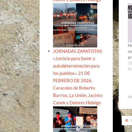
Ho
JORNADAS ZAPATISTAS
co
pr
«Justicia para Samir y
19
autodeterminación para
En
los pueblos». 21 DE
FEBRERO DE 2026,
Caracoles de Roberto
Barrios, La Unión, Jacinto
cn
Canek y Dolores Hidalgo
Na
de