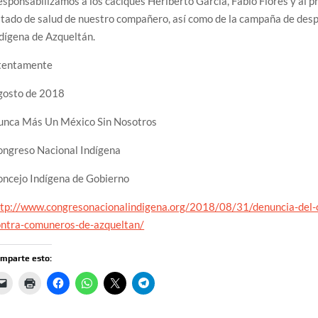
sponsabilizamos a los caciques Heriberto García, Fabio Flores y al pr
tado de salud de nuestro compañero, así como de la campaña de desp
dígena de Azqueltán.
tentamente
gosto de 2018
unca Más Un México Sin Nosotros
ongreso Nacional Indígena
oncejo Indígena de Gobierno
ttp://www.congresonacionalindigena.org/2018/08/31/denuncia-del-
ontra-comuneros-de-azqueltan/
mparte esto: