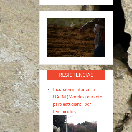
RESISTENCIAS
Incursión militar en la
UAEM (Morelos) durante
paro estudiantil por
feminicidios