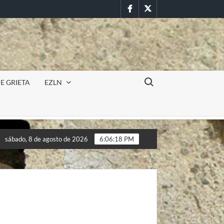
Facebook
Twitter
Buscar:
E GRIETA
EZLN
n militar en la UAEM (Morelos) durante paro estudiantil por femi
sábado, 8 de agosto de 2026
6:06:20 PM
n militar en la UAEM (Morelos) durante paro estudiantil por femi