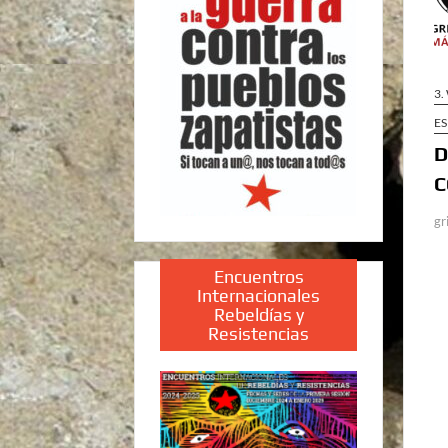
3.
ES
D
C
gr
Encuentros
Internacionales
Rebeldías y
Resistencias