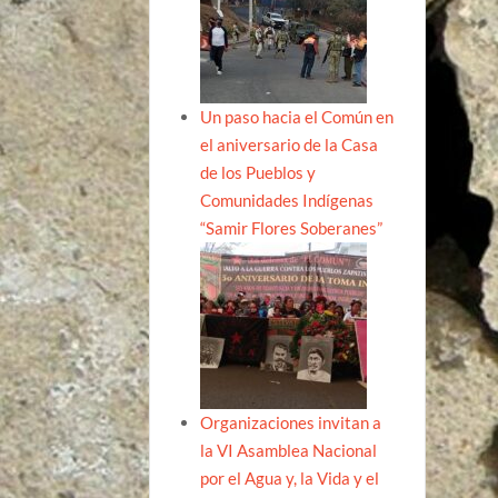
Un paso hacia el Común en
el aniversario de la Casa
de los Pueblos y
Comunidades Indígenas
“Samir Flores Soberanes”
Organizaciones invitan a
la VI Asamblea Nacional
por el Agua y, la Vida y el