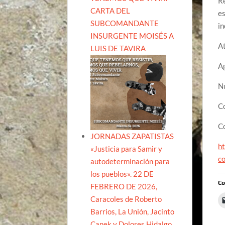
Re
CARTA DEL
es
SUBCOMANDANTE
in
INSURGENTE MOISÉS A
A
LUIS DE TAVIRA
A
N
C
C
JORNADAS ZAPATISTAS
h
«Justicia para Samir y
c
autodeterminación para
los pueblos». 22 DE
Co
FEBRERO DE 2026,
Caracoles de Roberto
Barrios, La Unión, Jacinto
Canek y Dolores Hidalgo