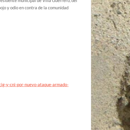
esidente municipal de Villa Guerrero, del
ojo y odio en contra de la comunidad
cig-y-cni-por-nuevo-ataque-armado-