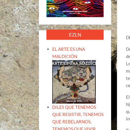
EZLN
D
EL ARTE ES UNA
De
MALDICIÓN
de
Lo
ma
te
c
El
hi
DILES QUE TENEMOS
qu
QUE RESISTIR, TENEMOS
in
QUE REBELARNOS,
TENEMOS QUE VIVIR.