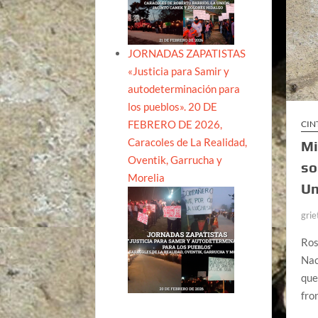
JORNADAS ZAPATISTAS
«Justicia para Samir y
autodeterminación para
los pueblos». 20 DE
FEBRERO DE 2026,
CIN
Caracoles de La Realidad,
Mi
Oventik, Garrucha y
so
Morelia
Un
grie
Ros
Nac
que
fro