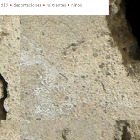
id19
deportaciones
migrantes
niños