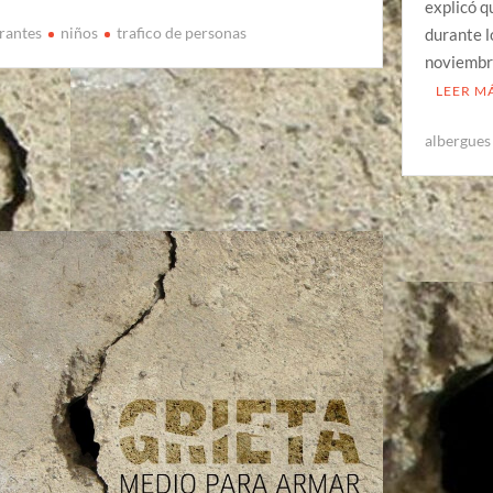
explicó q
rantes
niños
trafico de personas
durante l
noviembr
LEER M
albergues