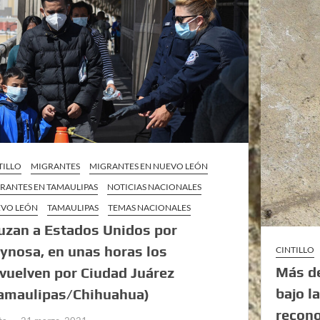
TILLO
MIGRANTES
MIGRANTES EN NUEVO LEÓN
RANTES EN TAMAULIPAS
NOTICIAS NACIONALES
VO LEÓN
TAMAULIPAS
TEMAS NACIONALES
uzan a Estados Unidos por
ynosa, en unas horas los
CINTILLO
Más de
vuelven por Ciudad Juárez
bajo l
amaulipas/Chihuahua)
recono