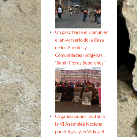
Un paso hacia el Común en
el aniversario de la Casa
de los Pueblos y
Comunidades Indígenas
“Samir Flores Soberanes”
Organizaciones invitan a
la VI Asamblea Nacional
por el Agua y, la Vida y el