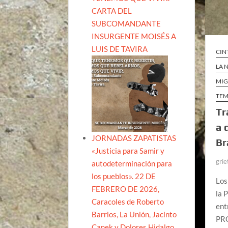
CARTA DEL
SUBCOMANDANTE
INSURGENTE MOISÉS A
LUIS DE TAVIRA
CIN
LA 
MIG
TEM
Tr
a 
JORNADAS ZAPATISTAS
Br
«Justicia para Samir y
grie
autodeterminación para
los pueblos». 22 DE
Los
FEBRERO DE 2026,
la 
Caracoles de Roberto
ent
Barrios, La Unión, Jacinto
PR
Canek y Dolores Hidalgo