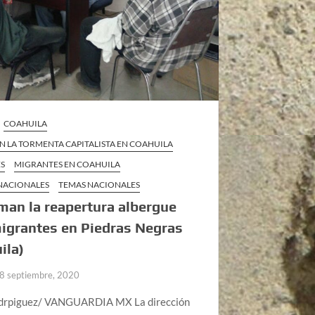
COAHUILA
EN LA TORMENTA CAPITALISTA EN COAHUILA
S
MIGRANTES EN COAHUILA
 NACIONALES
TEMAS NACIONALES
man la reapertura albergue
igrantes en Piedras Negras
ila)
8 septiembre, 2020
drpiguez/ VANGUARDIA MX La dirección