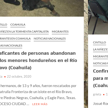
TILLO
COAHUILA
NIÑEZ EN LA TORMENTA CAPITALISTA
MIGRANTES
RANTES EN COAHUILA
NOTICIAS NACIONALES
CINTILLO
AS NACIONALES
LA NIÑEZ 
aficantes de personas abandonan
MIGRANTE
dos menores hondureños en el Río
NOTICIAS
avo (Coahuila)
Confir
ta
22 octubre, 2020
para m
(Coahu
 hermanos, de 13 y 9 años, fueron rescatados por
Patrulla Fronteriza de un islote en el Río Bravo,
grieta
1
re Piedras Negras, Coahuila, y Eagle Pass, Texas.
Josué Ro
OCESO CIUDAD …
LEER MÁS