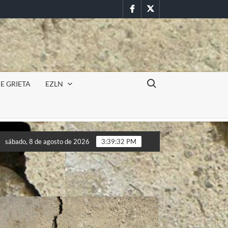
Facebook
Twitter
Buscar:
E GRIETA
EZLN
ursión militar en la UAEM (Morelos) durante paro estudiantil por 
sábado, 8 de agosto de 2026
3:39:35 PM
ursión militar en la UAEM (Morelos) durante paro estudiantil por 