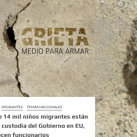
MIGRANTES
TEMAS NACIONALES
 14 mil niños migrantes están
a custodia del Gobierno en EU,
cen funcionarios