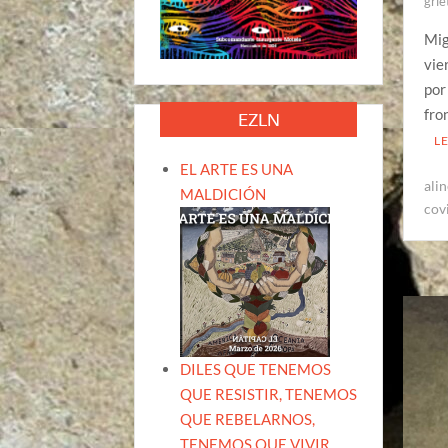
grie
Mig
vie
por
fro
EZLN
L
EL ARTE ES UNA
ali
MALDICIÓN
cov
DILES QUE TENEMOS
QUE RESISTIR, TENEMOS
QUE REBELARNOS,
TENEMOS QUE VIVIR.