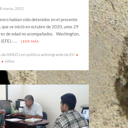
8 marzo, 2021
rero habían sido detenidos en el presente
l, que se inició en octubre de 2020, unos 29
res de edad no acompañados. Washington,
 (EFE).- …
LEER MÁS
n de AMLO con politica antimigrante de EU
s
niños