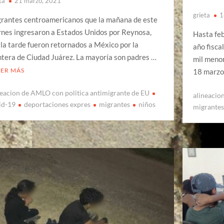
ta
21 marzo, 2021
grieta
1
rantes centroamericanos que la mañana de este
rnes ingresaron a Estados Unidos por Reynosa,
Hasta feb
 la tarde fueron retornados a México por la
año fisca
ntera de Ciudad Juárez. La mayoría son padres …
mil meno
EER MÁS
18 marzo
neacion de AMLO con politica antimigrante de EU
alineacio
id-19
deportaciones expres
migrantes
niños
migrante