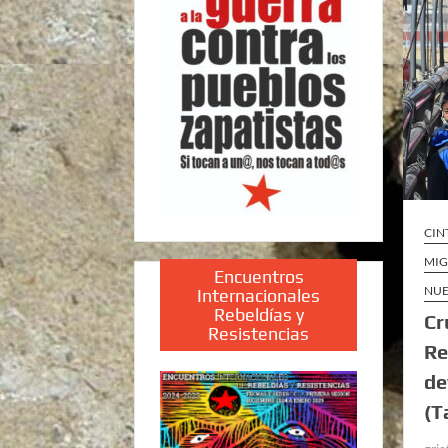
CIN
MIG
Encuentros
NUE
Internacionales
Rebeldías y
Cr
Resistencias
Re
de
(T