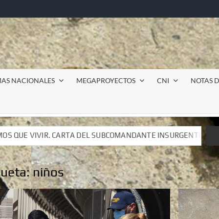
MAS NACIONALES
MEGAPROYECTOS
CNI
NOTAS D
OMANDANTE INSURGENTE MOISÉS A LUIS DE TAVIRA
Inc
OMANDANTE INSURGENTE MOISÉS A LUIS DE TAVIRA
Inc
queta:
niños