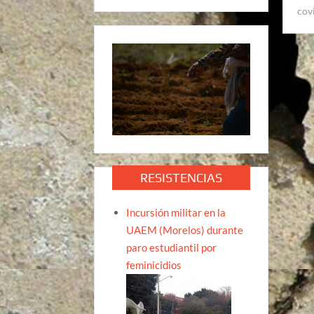
cov
RESISTENCIAS
Incursión militar en la
UAEM (Morelos) durante
paro estudiantil por
feminicidios