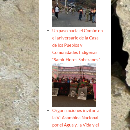
Un paso hacia el Común en
el aniversario de la Casa
de los Pueblos y
Comunidades Indígenas
“Samir Flores Soberanes”
Organizaciones invitan a
la VI Asamblea Nacional
por el Agua y, la Vida y el