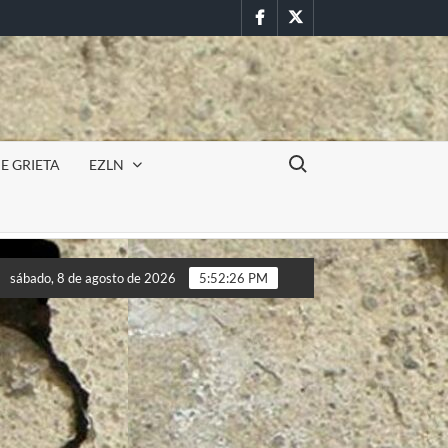
Facebook
Twitter
Buscar:
E GRIETA
EZLN
cursión militar en la UAEM (Morelos) durante paro estudiantil po
sábado, 8 de agosto de 2026
5:52:28 PM
cursión militar en la UAEM (Morelos) durante paro estudiantil po