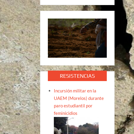
RESISTENCIAS
Incursión militar en la
UAEM (Morelos) durante
paro estudiantil por
feminicidios