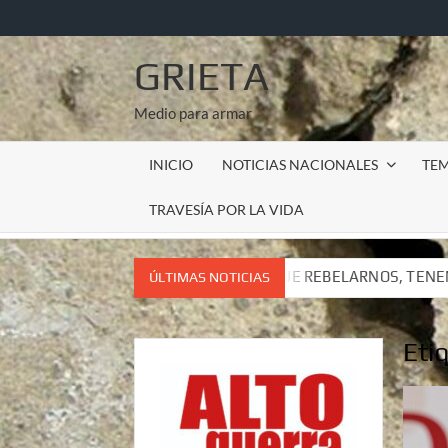
Saltar
al
contenido
GRIETA
Medio para armar
INICIO
NOTICIAS NACIONALES
TE
TRAVESÍA POR LA VIDA
EMOS QUE REBELARNOS, TENEMOS QUE VIVIR. CARTA DEL SUBC
ÚLTIMAS NOTICIAS
EMOS QUE REBELARNOS, TENEMOS QUE VIVIR. CARTA DEL SUBC
Eti