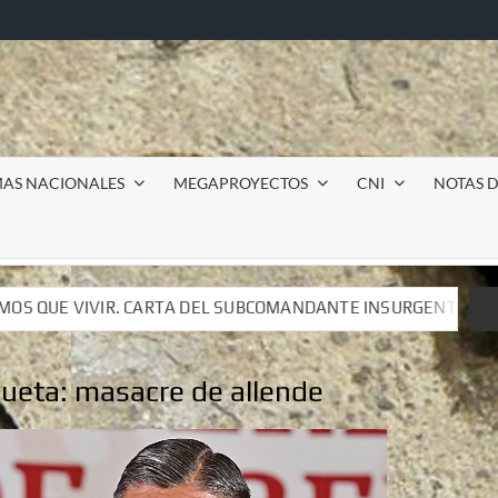
MAS NACIONALES
MEGAPROYECTOS
CNI
NOTAS D
OMANDANTE INSURGENTE MOISÉS A LUIS DE TAVIRA
In
OMANDANTE INSURGENTE MOISÉS A LUIS DE TAVIRA
In
queta:
masacre de allende