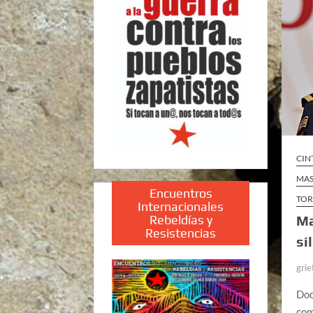
CIN
MAS
Encuentros
TOR
Internacionales
Rebeldías y
Ma
Resistencias
si
grie
Doc
com