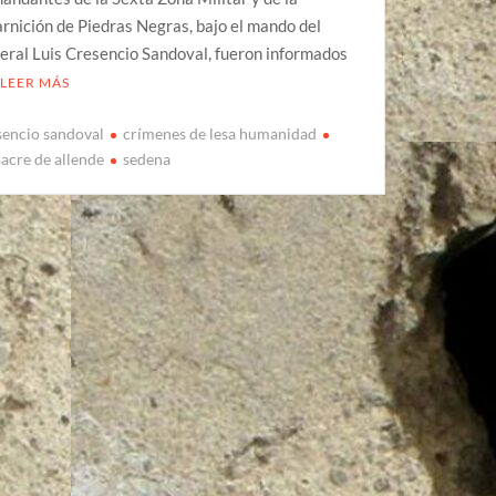
rnición de Piedras Negras, bajo el mando del
eral Luis Cresencio Sandoval, fueron informados
LEER MÁS
sencio sandoval
crímenes de lesa humanidad
acre de allende
sedena