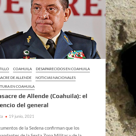
TILLO
COAHUILA
DESAPARECIDOS EN COAHUILA
ACRE DE ALLENDE
NOTICIAS NACIONALES
TURA EN COAHUILA
sacre de Allende (Coahuila): el
lencio del general
ta
19 junio, 2021
umentos de la Sedena confirman que los
andantes de la Sexta Zona Militar y de la