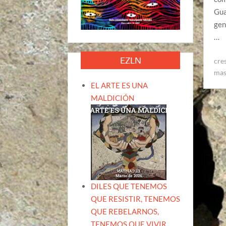
Gua
gen
…
EZLN
cre
mas
EL ARTE ES UNA
MALDICIÓN
DILES QUE TENEMOS
QUE RESISTIR, TENEMOS
QUE REBELARNOS,
TENEMOS QUE VIVIR.