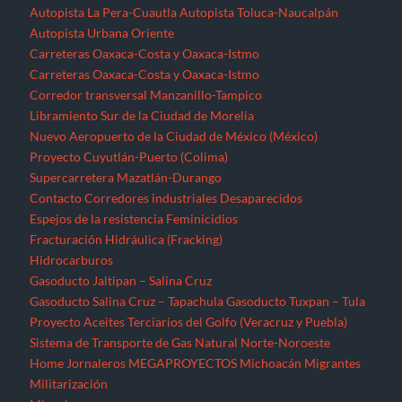
Autopista La Pera-Cuautla
Autopista Toluca-Naucalpán
Autopista Urbana Oriente
Carreteras Oaxaca-Costa y Oaxaca-Istmo
Carreteras Oaxaca-Costa y Oaxaca-Istmo
Corredor transversal Manzanillo-Tampico
Libramiento Sur de la Ciudad de Morelia
Nuevo Aeropuerto de la Ciudad de México (México)
Proyecto Cuyutlán-Puerto (Colima)
Supercarretera Mazatlán-Durango
Contacto
Corredores industriales
Desaparecidos
Espejos de la resistencia
Feminicidios
Fracturación Hidráulica (Fracking)
Hidrocarburos
Gasoducto Jaltipan – Salina Cruz
Gasoducto Salina Cruz – Tapachula
Gasoducto Tuxpan – Tula
Proyecto Aceites Terciarios del Golfo (Veracruz y Puebla)
Sistema de Transporte de Gas Natural Norte-Noroeste
Home
Jornaleros
MEGAPROYECTOS
Michoacán
Migrantes
Militarización