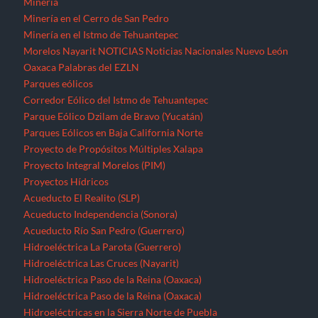
Minería
Minería en el Cerro de San Pedro
Minería en el Istmo de Tehuantepec
Morelos
Nayarit
NOTICIAS
Noticias Nacionales
Nuevo León
Oaxaca
Palabras del EZLN
Parques eólicos
Corredor Eólico del Istmo de Tehuantepec
Parque Eólico Dzilam de Bravo (Yucatán)
Parques Eólicos en Baja California Norte
Proyecto de Propósitos Múltiples Xalapa
Proyecto Integral Morelos (PIM)
Proyectos Hídricos
Acueducto El Realito (SLP)
Acueducto Independencia (Sonora)
Acueducto Río San Pedro (Guerrero)
Hidroeléctrica La Parota (Guerrero)
Hidroeléctrica Las Cruces (Nayarit)
Hidroeléctrica Paso de la Reina (Oaxaca)
Hidroeléctrica Paso de la Reina (Oaxaca)
Hidroeléctricas en la Sierra Norte de Puebla