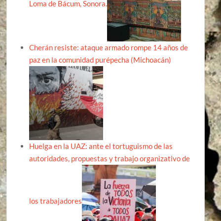
Loma de Bácum, Sonora.
Cherán resiste: ataque armado rompe 14 años de
paz en la comunidad purépecha (Michoacán)
Huelga en la UAZ: ante el tortuguismo de las
autoridades, propuestas y trabajo organizativo de
los trabajadores