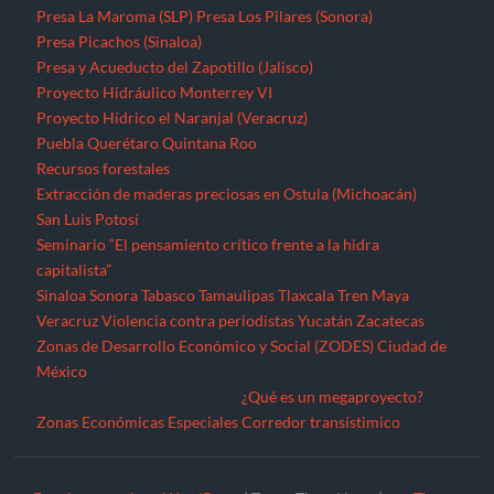
Presa La Maroma (SLP)
Presa Los Pilares (Sonora)
Presa Picachos (Sinaloa)
Presa y Acueducto del Zapotillo (Jalisco)
Proyecto Hidráulico Monterrey VI
Proyecto Hídrico el Naranjal (Veracruz)
Puebla
Querétaro
Quintana Roo
Recursos forestales
Extracción de maderas preciosas en Ostula (Michoacán)
San Luis Potosí
Seminario “El pensamiento crítico frente a la hidra
capitalista”
Sinaloa
Sonora
Tabasco
Tamaulipas
Tlaxcala
Tren Maya
Veracruz
Violencia contra periodistas
Yucatán
Zacatecas
Zonas de Desarrollo Económico y Social (ZODES) Ciudad de
México
¿Qué es un megaproyecto?
Zonas Económicas Especiales
Corredor transístimico