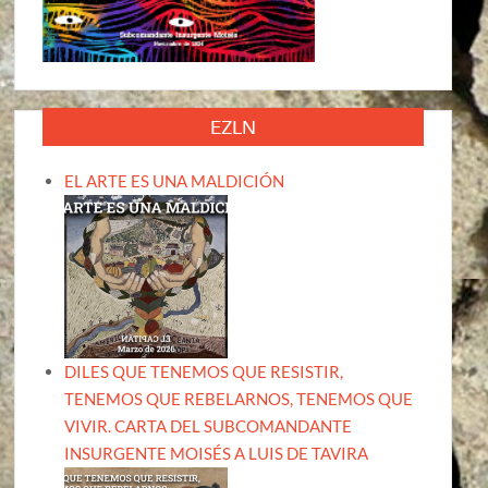
EZLN
EL ARTE ES UNA MALDICIÓN
DILES QUE TENEMOS QUE RESISTIR,
TENEMOS QUE REBELARNOS, TENEMOS QUE
VIVIR. CARTA DEL SUBCOMANDANTE
INSURGENTE MOISÉS A LUIS DE TAVIRA