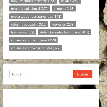
movilizaciones maestros
(156)
oaxaca
(282)
precariedad laboral
(272)
protesta
(198)
protestas por desaparecidos
(142)
reforma educativa
(512)
represion
(289)
tren maya
(382)
violencia contra las mujeres
(407)
violencia contra mujeres
(159)
violencia contra periodistas
(327)
Buscar: