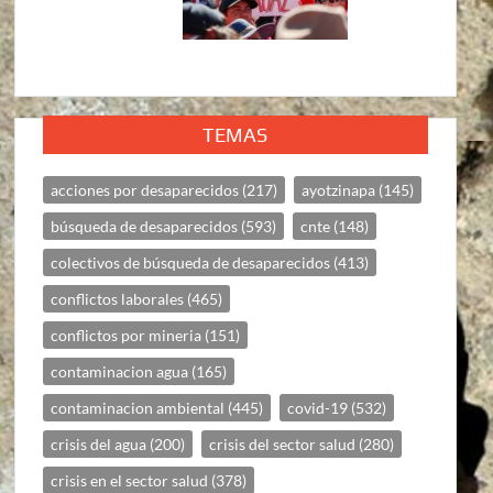
TEMAS
acciones por desaparecidos
(217)
ayotzinapa
(145)
búsqueda de desaparecidos
(593)
cnte
(148)
colectivos de búsqueda de desaparecidos
(413)
conflictos laborales
(465)
conflictos por mineria
(151)
contaminacion agua
(165)
contaminacion ambiental
(445)
covid-19
(532)
crisis del agua
(200)
crisis del sector salud
(280)
crisis en el sector salud
(378)