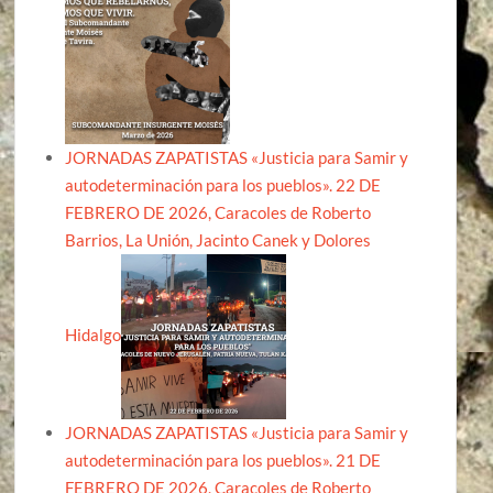
JORNADAS ZAPATISTAS «Justicia para Samir y
autodeterminación para los pueblos». 22 DE
FEBRERO DE 2026, Caracoles de Roberto
Barrios, La Unión, Jacinto Canek y Dolores
Hidalgo
JORNADAS ZAPATISTAS «Justicia para Samir y
autodeterminación para los pueblos». 21 DE
FEBRERO DE 2026, Caracoles de Roberto