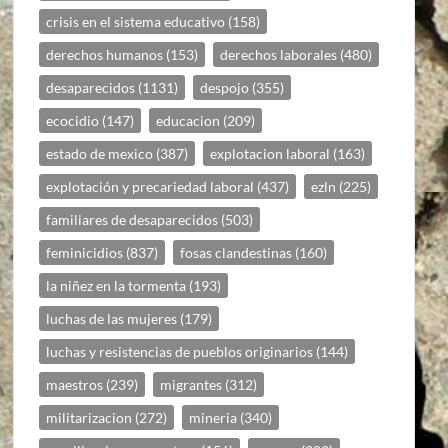
crisis en el sistema educativo
(158)
derechos humanos
(153)
derechos laborales
(480)
desaparecidos
(1131)
despojo
(355)
ecocidio
(147)
educacion
(209)
estado de mexico
(387)
explotacion laboral
(163)
explotación y precariedad laboral
(437)
ezln
(225)
familiares de desaparecidos
(503)
feminicidios
(837)
fosas clandestinas
(160)
la niñez en la tormenta
(193)
luchas de las mujeres
(179)
luchas y resistencias de pueblos originarios
(144)
maestros
(239)
migrantes
(312)
militarizacion
(272)
mineria
(340)