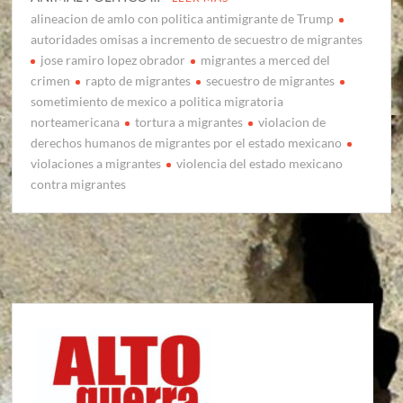
alineacion de amlo con politica antimigrante de Trump
autoridades omisas a incremento de secuestro de migrantes
jose ramiro lopez obrador
migrantes a merced del
crimen
rapto de migrantes
secuestro de migrantes
sometimiento de mexico a politica migratoria
norteamericana
tortura a migrantes
violacion de
derechos humanos de migrantes por el estado mexicano
violaciones a migrantes
violencia del estado mexicano
contra migrantes